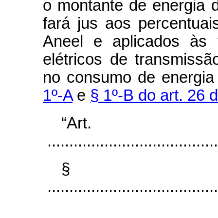
o montante de energia 
fará jus aos percentuai
Aneel e aplicados às 
elétricos de transmissão
no consumo de energia e
1º-A
e
§ 1º-B do art. 26 
“Art
.......................................
§
.......................................
...................................