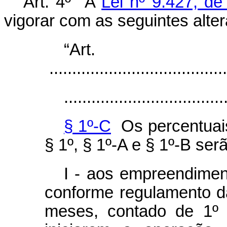
Art. 4º A
Lei nº 9.427, d
vigorar com as seguintes alte
“Ar
.......................................
...................................
§ 1º-C
Os percentuais
§ 1º, § 1º-A e § 1º-B ser
I - aos empreendiment
conforme regulamento d
meses, contado de 1º