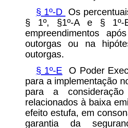
§ 1º-D
Os percentuai
§ 1º, §1º-A e § 1º-
empreendimentos apó
outorgas ou na hipót
outorgas.
§ 1º-E
O Poder Executi
para a implementação no
para a consideração 
relacionados à baixa e
efeito estufa, em cons
garantia da segur