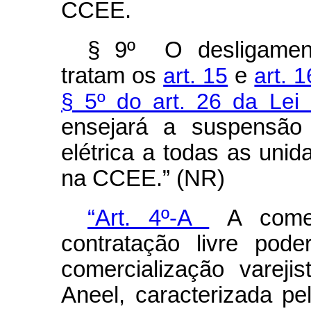
CCEE.
§ 9º O desligamen
tratam os
art. 15
e
art. 
§ 5º do art. 26 da Lei
ensejará a suspensão 
elétrica a todas as un
na CCEE.” (NR)
“Art. 4º-A
A comer
contratação livre pod
comercialização vareji
Aneel, caracterizada pe