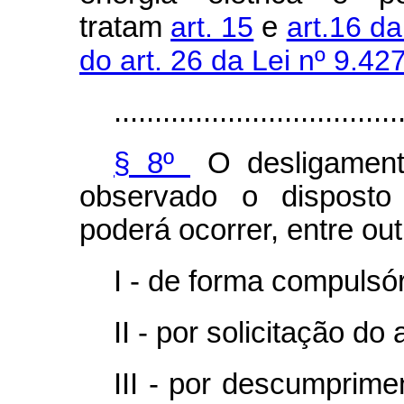
tratam
art. 15
e
art.16 da
do art. 26 da Lei nº 9.42
...................................
§ 8º
O desligament
observado o disposto
poderá ocorrer, entre ou
I - de forma compulsór
II - por solicitação do
III - por descumprim