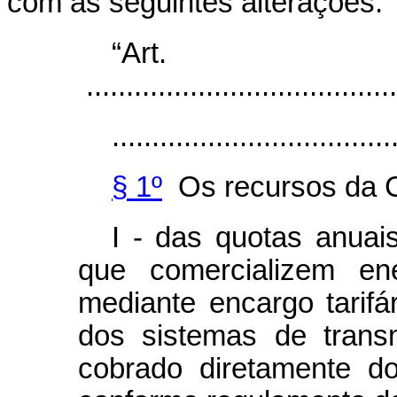
com as seguintes alterações:
“Ar
.......................................
...................................
§ 1º
Os recursos da C
I - das quotas anuai
que comercializem ene
mediante encargo tarifár
dos sistemas de trans
cobrado diretamente d