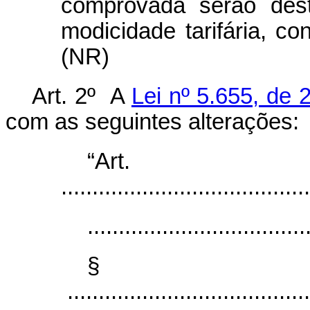
comprovada serão des
modicidade tarifária, c
(NR)
Art. 2º A
Lei nº 5.655, de
com as seguintes alterações:
“Ar
........................................
...................................
§
.......................................