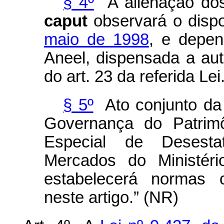
§ 4º
A alienação dos
caput
observará o disp
maio de 1998
, e depen
Aneel, dispensada a aut
do art. 23 da referida Lei
§ 5º
Ato conjunto da
Governança do Patri
Especial de Desestat
Mercados
do Ministé
estabelecerá normas 
neste artigo.” (NR)