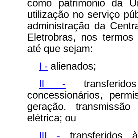
como patrimônio da U
utilização no serviço púb
administração da Centrai
Eletrobras, nos termos
até que sejam:
I -
alienados;
II -
transferido
concessionários, permi
geração, transmissão 
elétrica; ou
III -
transferidos 