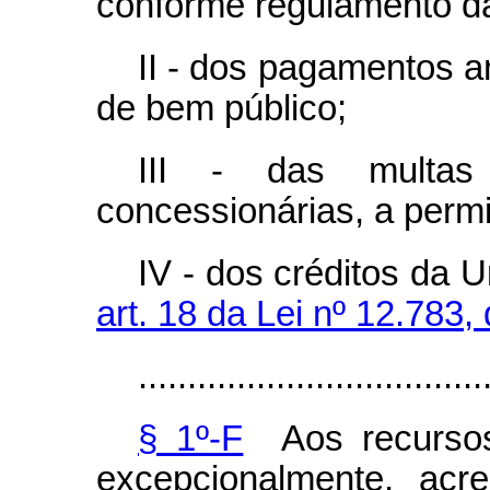
conforme regulamento da
II - dos pagamentos an
de bem público;
III - das multas
concessionárias, a permi
IV - dos créditos da 
art. 18 da Lei nº 12.783,
...................................
§ 1º-F
Aos recursos 
excepcionalmente, acr