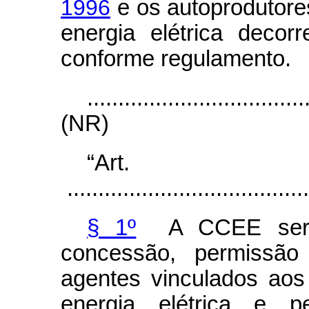
1996
e os autoprodutore
energia elétrica decor
conforme regulamento.
...................................
(NR)
“Ar
.......................................
§ 1º
A CCEE será i
concessão, permissão 
agentes vinculados aos
energia elétrica e 