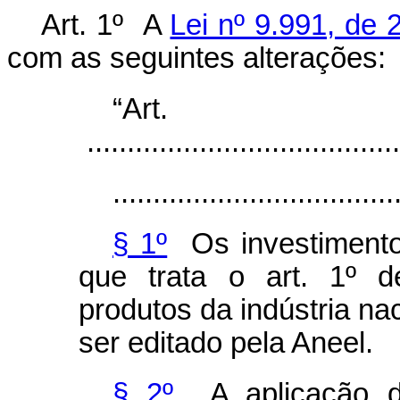
Art. 1º A
Lei nº 9.991, de 
com as seguintes alterações:
“Ar
.......................................
...................................
§ 1º
Os investimentos
que trata o art. 1º de
produtos da indústria na
ser editado pela Aneel.
§ 2º
A aplicação do