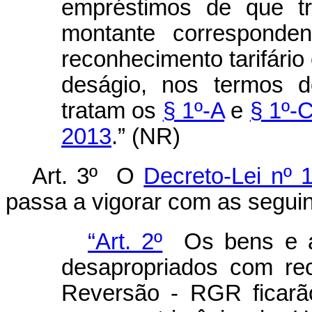
empréstimos de que tr
montante corresponden
reconhecimento tarifário
deságio, nos termos d
tratam os
§ 1º-A
e
§ 1º-C
2013
.” (NR)
Art. 3º O
Decreto-Lei nº 
passa a vigorar com as seguin
“Art. 2º
Os bens e as
desapropriados com re
Reversão - RGR ficarã