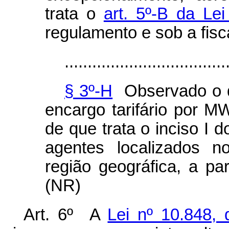
trata o
art. 5º-B da Le
regulamento e sob a fisc
...................................
§ 3º-H
Observado o di
encargo tarifário por 
de que trata o inciso I d
agentes localizados
região geográfica, a par
(NR)
Art. 6º A
Lei nº 10.848,