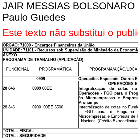
JAIR MESSIAS BOLSONARO
Paulo Guedes
Este texto não substitui o pub
ÓRGÃO: 71000 - Encargos Financeiros da União
UNIDADE: 71101 - Recursos sob Supervisão do Ministério da Economi
ANEXO
PROGRAMA DE TRABALHO (APLICAÇÃO)
FUNCIONAL
PROGRAMÁTICA
PROGRAMA/AÇÃO/LOCA
0909
Operações Especiais: Outros E
OPERAÇÕES E
28 846
0909 00EE
Integralização de cotas n
Operações - FGO para o Prog
às Microempresas e Empres
Pronampe
28 846
0909 00EE 6500
Integralização de cotas no Fun
- FGO para o Programa N
Microempresas e Empresas de 
- Nacional (Crédito Extraordinário
TOTAL - FISCAL
TOTAL - SEGURIDADE