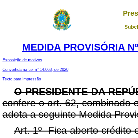
Pres
Subch
MEDIDA PROVISÓRIA Nº
Exposição de motivos
Convertida na Lei nº 14.068, de 2020
Texto para impressão
O PRESIDENTE DA REPÚ
confere o art. 62, combinado c
adota a seguinte Medida Provis
Art. 1º Fica aberto crédito