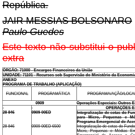
República.
JAIR MESSIAS BOLSONARO
Paulo Guedes
Este texto não substitui o p
extra
ÓRGÃO: 71000 - Encargos Financeiros da União
UNIDADE: 71101 - Recursos sob Supervisão do Ministério da Economi
ANEXO
PROGRAMA DE TRABALHO (APLICAÇÃO)
FUNCIONAL
PROGRAMÁTICA
PROGRAMA/AÇÃO/LOCA
0909
Operações Especiais: Outros E
OPERAÇÕES E
28 846
0909 00ED
Integralização de cotas do Fu
para Micro, Pequenas e M
Programa Emergencial de Aces
28 846
0909 00ED 6500
Integralização de cotas do Fundo
Micro, Pequenas e Médias Em