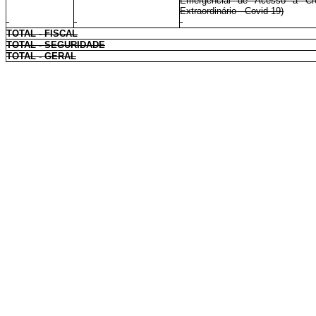
Emergencial de Acesso a Créd
Extraordinário - Covid-19)
TOTAL - FISCAL
TOTAL - SEGURIDADE
TOTAL - GERAL