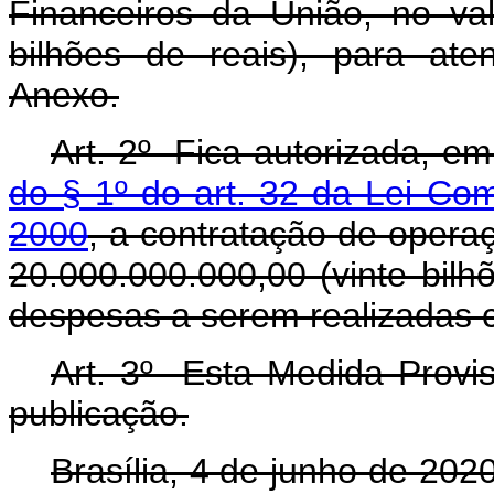
Financeiros da União, no va
bilhões de reais), para at
Anexo.
Art. 2º Fica autorizada, e
do § 1º do art. 32 da Lei Co
2000
, a contratação de operaç
20.000.000.000,00 (vinte bilh
despesas a serem realizadas co
Art. 3º Esta Medida Provis
publicação.
Brasília, 4 de junho de 202