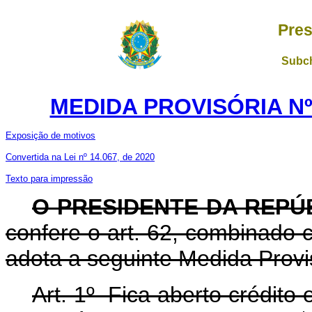
Pres
Subch
MEDIDA PROVISÓRIA Nº
Exposição de motivos
Convertida na Lei nº 14.067, de 2020
Texto para impressão
O PRESIDENTE DA REPÚ
confere o art. 62, combinado c
adota a seguinte Medida Provis
Art. 1º Fica aberto crédito 