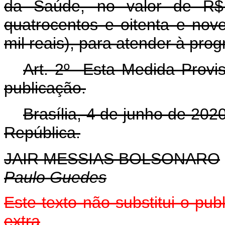
da Saúde, no valor de R$ 4
quatrocentos e oitenta e nov
mil reais), para atender à pr
Art. 2º Esta Medida Provis
publicação.
Brasília, 4 de junho de 202
República.
JAIR MESSIAS BOLSONARO
Paulo Guedes
Este texto não substitui o p
extra