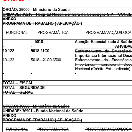
ÓRGÃO: 36000 - Ministério da Saúde
UNIDADE: 36210 - Hospital Nossa Senhora da Conceição S.A. - CONC
ANEXO
PROGRAMA DE TRABALHO ( APLICAÇÃO )
FUNCIONAL
PROGRAMÁTICA
PROGRAMA/AÇÃO/LOCA
5018
Atenção Especializada à Saúde
ATIVIDA
10 122
5018 21C0
Enfrentamento da Emergênc
Importância Internacional Dec
10 122
5018 21C0 6500
Enfrentamento da Emergênc
Importância Internacional Dec
Nacional (Crédito Extraordinário)
TOTAL – FISCAL
TOTAL – SEGURIDADE
TOTAL – GERAL
ÓRGÃO: 36000 - Ministério da Saúde
UNIDADE: 36901 - Fundo Nacional de Saúde
ANEXO
PROGRAMA DE TRABALHO ( APLICAÇÃO )
FUNCIONAL
PROGRAMÁTICA
PROGRAMA/AÇÃO/LOCA