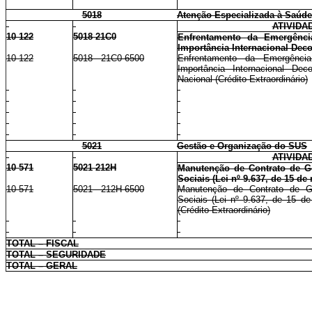
5018
Atenção Especializada à Saúde
ATIVIDA
10 122
5018 21C0
Enfrentamento da Emergênc
Importância Internacional Dec
10 122
5018 21C0 6500
Enfrentamento da Emergênc
Importância Internacional Dec
Nacional (Crédito Extraordinário)
5021
Gestão e Organização do SUS
ATIVIDA
10 571
5021 212H
Manutenção de Contrato de G
Sociais (Lei nº 9.637, de 15 de
10 571
5021 212H 6500
Manutenção de Contrato de G
Sociais (Lei nº 9.637, de 15 d
(Crédito Extraordinário)
TOTAL – FISCAL
TOTAL – SEGURIDADE
TOTAL – GERAL