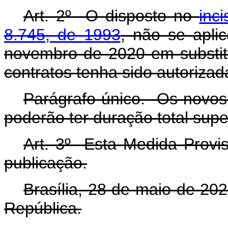
Art. 2º O disposto no
inc
8.745, de 1993
, não se apli
novembro de 2020 em substit
contratos tenha sido autorizad
Parágrafo único. Os novos
poderão ter duração total supe
Art. 3º Esta Medida Provis
publicação.
Brasília, 28 de maio de 20
República.