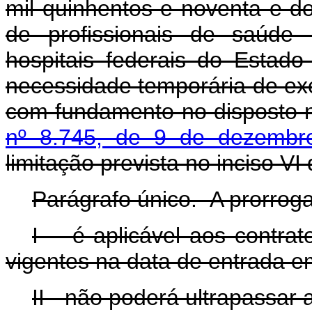
mil quinhentos e noventa e d
de profissionais de saúde 
hospitais federais do Estad
necessidade temporária de exc
com fundamento no disposto
nº 8.745, de 9 de dezembr
limitação prevista no inciso VI 
Parágrafo único. A prorrog
I - é aplicável aos contra
vigentes na data de entrada e
II - não poderá ultrapassar