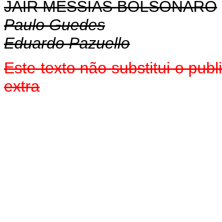
JAIR MESSIAS BOLSONARO
Paulo Guedes
Eduardo Pazuello
Este texto não substitui o pu
extra