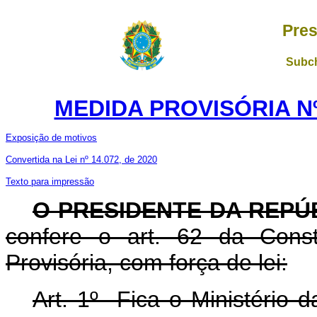
Pres
Subch
MEDIDA PROVISÓRIA Nº 
Exposição de motivos
Convertida na Lei nº 14.072, de 2020
Texto para impressão
O PRESIDENTE DA REPÚ
confere o art. 62 da Const
Provisória, com força de lei:
Art. 1º Fica o Ministério 