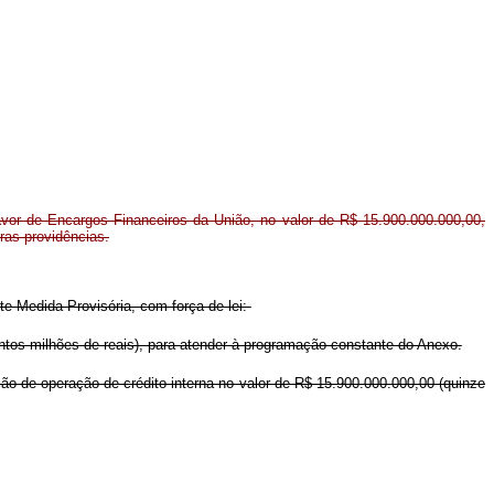
favor de Encargos Financeiros da União, no valor de R$ 15.900.000.000,00,
tras providências.
nte Medida Provisória, com força de lei:
entos milhões de reais), para atender à programação constante do Anexo.
ção de operação de crédito interna no valor de R$ 15.900.000.000,00 (quinze