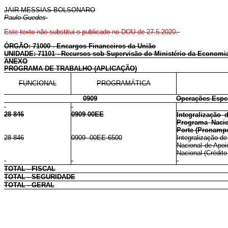
JAIR MESSIAS BOLSONARO
Paulo Guedes
Este texto não substitui o publicado no DOU de 27.5.2020.
ÓRGÃO: 71000 - Encargos Financeiros da União
UNIDADE: 71101 - Recursos sob Supervisão do Ministério da Economi
ANEXO
PROGRAMA DE TRABALHO (APLICAÇÃO)
FUNCIONAL
PROGRAMÁTICA
0909
Operações Espec
28 846
0909 00EE
Integralização
Programa Naci
Porte (Pronamp
28 846
0909 00EE 6500
Integralização d
Nacional de Apo
Nacional (Crédito
TOTAL - FISCAL
TOTAL - SEGURIDADE
TOTAL - GERAL