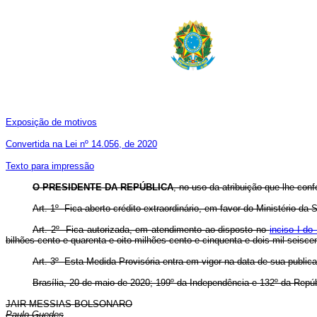
Exposição de motivos
Convertida na Lei nº 14.056, de 2020
Texto para impressão
O PRESIDENTE DA REPÚBLICA
, no uso da atribuição que lhe conf
Art. 1º Fica aberto crédito extraordinário, em favor do Ministério d
Art. 2º Fica autorizada, em atendimento ao disposto no
inciso I do
bilhões cento e quarenta e oito milhões cento e cinquenta e dois mil seisce
Art. 3º Esta Medida Provisória entra em vigor na data de sua public
Brasília, 20 de maio de 2020; 199º da Independência e 132º da Repúb
JAIR MESSIAS BOLSONARO
Paulo Guedes