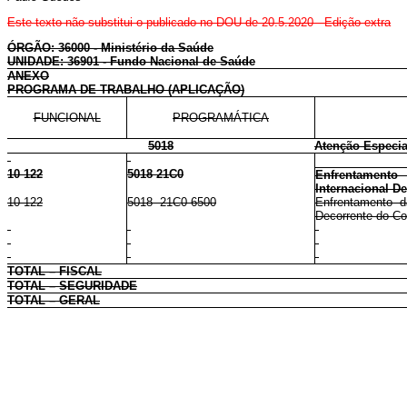
Este texto não substitui o publicado no DOU de 20.5.2020 - Edição extra
ÓRGÃO: 36000 - Ministério da Saúde
UNIDADE: 36901 - Fundo Nacional de Saúde
ANEXO
PROGRAMA DE TRABALHO (APLICAÇÃO)
FUNCIONAL
PROGRAMÁTICA
5018
Atenção Especia
10 122
5018 21C0
Enfrentament
Internacional D
10 122
5018 21C0 6500
Enfrentamento d
Decorrente do Cor
TOTAL – FISCAL
TOTAL – SEGURIDADE
TOTAL – GERAL