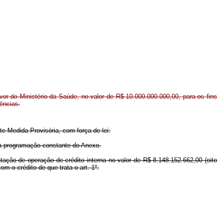
avor do Ministério da Saúde, no valor de R$ 10.000.000.000,00, para os fins
dências.
te Medida Provisória, com força de lei:
r à programação constante do Anexo.
atação de operação de crédito interna no valor de R$ 8.148.152.662,00 (oito
m o crédito de que trata o art. 1º.