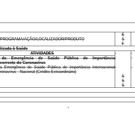
E
PROGRAMA/AÇÃO/LOCALIZADOR/PRODUTO
S
F
lizada à Saúde
ATIVIDADES
o da Emergência de Saúde Pública de Importância
ecorrente do Coronavírus
a Emergência de Saúde Pública de Importância Internacional
onavírus - Nacional (Crédito Extraordinário)
S
S
S
*