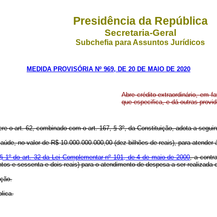
Presidência da República
Secretaria-Geral
Subchefia para Assuntos Jurídicos
MEDIDA PROVISÓRIA Nº 969, DE 20 DE MAIO DE 2020
Abre crédito extraordinário, em f
que especifica, e dá outras provi
ere o art. 62, combinado com o art. 167, § 3º, da Constituição, adota a seguin
a Saúde, no valor de R$ 10.000.000.000,00 (dez bilhões de reais), para atende
 § 1º do art. 32 da Lei Complementar nº 101, de 4 de maio de 2000
, a contr
ntos e sessenta e dois reais) para o atendimento de despesa a ser realizada co
ação.
lica.