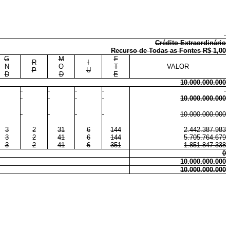
Crédito Extraordinário
Recurso de Todas as Fontes R$ 1,00
G
M
F
R
I
N
O
T
VALOR
P
U
D
D
E
10.000.000.000
10.000.000.000
10.000.000.000
3
2
31
6
144
2.442.387.983
3
2
41
6
144
5.705.764.679
3
2
41
6
351
1.851.847.338
0
10.000.000.000
10.000.000.000