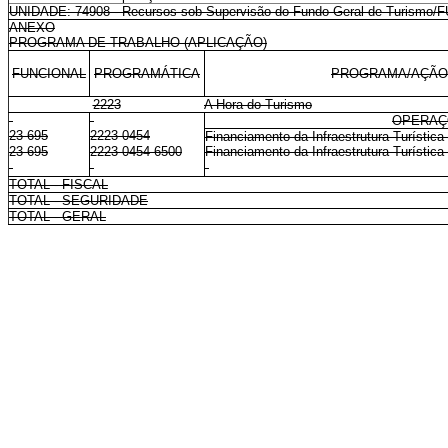
UNIDADE: 74908 - Recursos sob Supervisão do Fundo Geral de Turismo/F
ANEXO
PROGRAMA DE TRABALHO (APLICAÇÃO)
FUNCIONAL
PROGRAMÁTICA
PROGRAMA/AÇÃO
2223
A Hora do Turismo
OPERAÇ
23 695
2223 0454
Financiamento da Infraestrutura Turística
23 695
2223 0454 6500
Financiamento da Infraestrutura Turística 
TOTAL - FISCAL
TOTAL - SEGURIDADE
TOTAL - GERAL