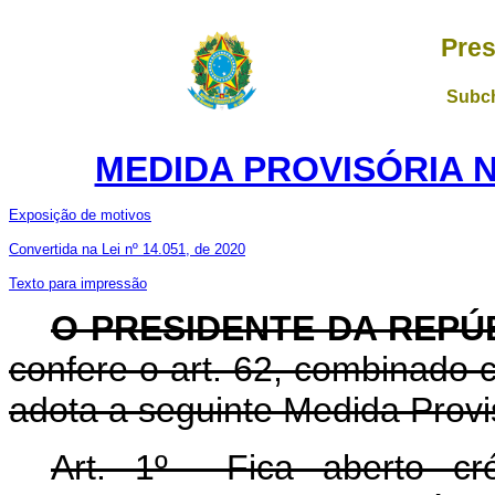
Pres
Subch
MEDIDA PROVISÓRIA Nº
Exposição de motivos
Convertida na Lei nº 14.051, de 2020
Texto para impressão
O PRESIDENTE DA REPÚ
confere o art. 62, combinado c
adota a seguinte Medida Provis
Art. 1º Fica aberto cré