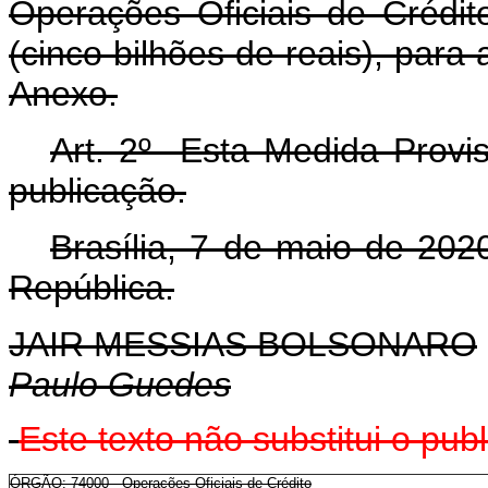
Operações Oficiais de Crédit
(cinco bilhões de reais), par
Anexo.
Art. 2º Esta Medida Provis
publicação.
Brasília, 7 de maio de 202
República.
JAIR MESSIAS BOLSONARO
Paulo Guedes
Este texto não substitui o pu
ÓRGÃO: 74000 - Operações Oficiais de Crédito