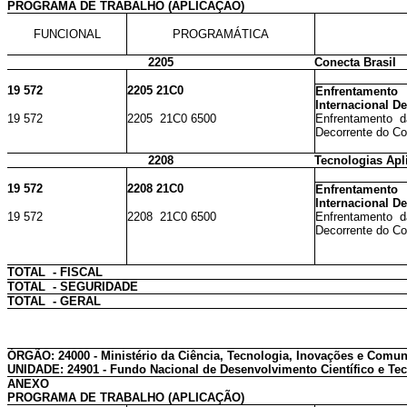
PROGRAMA DE TRABALHO (APLICAÇÃO)
FUNCIONAL
PROGRAMÁTICA
2205
Conecta Brasil
19 572
2205 21C0
Enfrentament
Internacional D
19 572
2205 21C0 6500
Enfrentamento d
Decorrente do Cor
2208
Tecnologias Apl
19 572
2208 21C0
Enfrentament
Internacional D
19 572
2208 21C0 6500
Enfrentamento d
Decorrente do Cor
TOTAL - FISCAL
TOTAL - SEGURIDADE
TOTAL - GERAL
ÓRGÃO: 24000 - Ministério da Ciência, Tecnologia, Inovações e Comu
UNIDADE: 24901 - Fundo Nacional de Desenvolvimento Científico e Te
ANEXO
PROGRAMA DE TRABALHO (APLICAÇÃO)