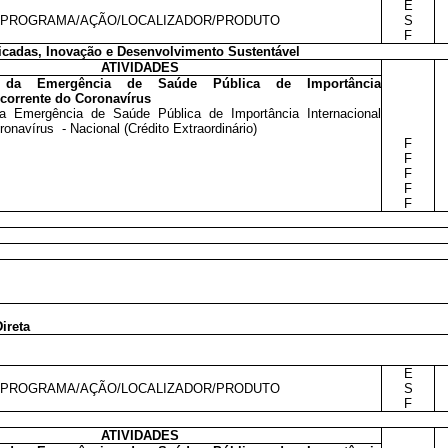
E
PROGRAMA/AÇÃO/LOCALIZADOR/PRODUTO
S
F
icadas, Inovação e Desenvolvimento Sustentável
ATIVIDADES
o da Emergência de Saúde Pública de Importância
ecorrente do Coronavírus
a Emergência de Saúde Pública de Importância Internacional
onavírus - Nacional (Crédito Extraordinário)
F
F
F
F
F
ireta
E
PROGRAMA/AÇÃO/LOCALIZADOR/PRODUTO
S
F
ATIVIDADES