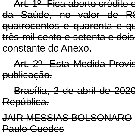
Art. 1º Fica aberto crédito 
da Saúde, no valor de R$ 
quatrocentos e quarenta e qu
três mil cento e setenta e dois
constante
do Anexo.
Art. 2º Esta Medida Provis
publicação.
Brasília, 2 de abril de 20
República.
JAIR MESSIAS BOLSONARO
Paulo Guedes