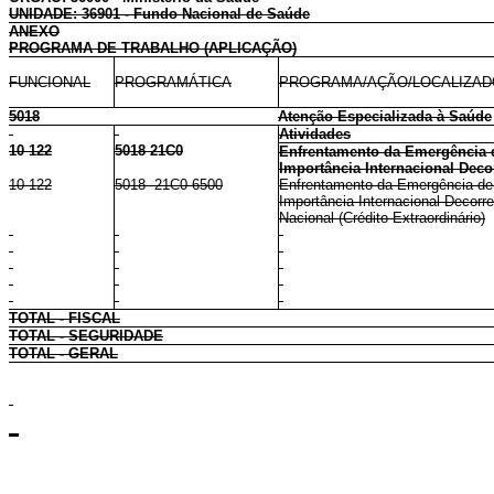
UNIDADE: 36901 - Fundo Nacional de Saúde
ANEXO
PROGRAMA DE TRABALHO (APLICAÇÃO)
FUNCIONAL
PROGRAMÁTICA
PROGRAMA/AÇÃO/LOCALIZA
5018
Atenção Especializada à Saúde
Atividades
10 122
5018 21C0
Enfrentamento da Emergência 
Importância Internacional Deco
10 122
5018 21C0 6500
Enfrentamento da Emergência de
Importância Internacional Decorre
Nacional (Crédito Extraordinário)
TOTAL - FISCAL
TOTAL - SEGURIDADE
TOTAL - GERAL