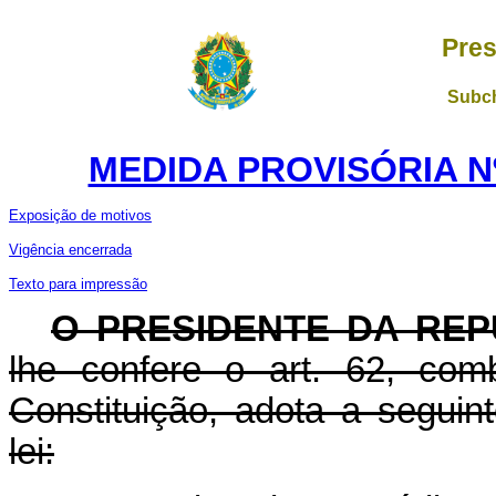
Pres
Subch
MEDIDA PROVISÓRIA Nº 
Exposição de motivos
Vig
ência encerrada
Texto para impressão
O PRESIDENTE DA REP
lhe confere o art. 62, com
Constituição, adota a seguin
lei: