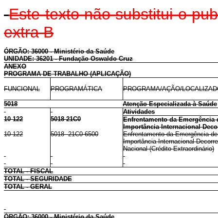
Este texto não substitui o p
extra B
ÓRGÃO: 36000 - Ministério da Saúde
UNIDADE: 36201 - Fundação Oswaldo Cruz
ANEXO
PROGRAMA DE TRABALHO (APLICAÇÃO)
FUNCIONAL
PROGRAMÁTICA
PROGRAMA/AÇÃO/LOCALIZA
5018
Atenção Especializada à Saúde
Atividades
10 122
5018 21C0
Enfrentamento da Emergência 
Importância Internacional Deco
10 122
5018 21C0 6500
Enfrentamento da Emergência de
Importância Internacional Decorre
Nacional (Crédito Extraordinário)
TOTAL - FISCAL
TOTAL - SEGURIDADE
TOTAL - GERAL
ÓRGÃO: 36000 - Ministério da Saúde