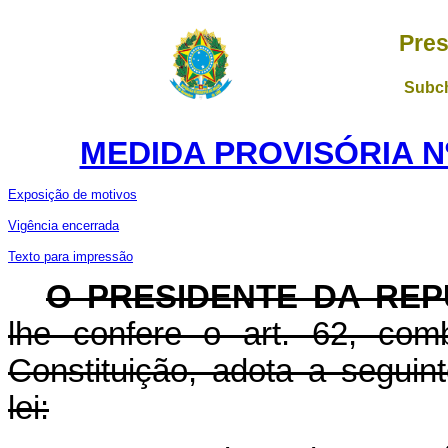
Pres
Subch
MEDIDA PROVISÓRIA Nº 
Exposição de motivos
Vig
ência encerrada
Texto para impressão
O PRESIDENTE DA REP
lhe confere o art. 62, com
Constituição, adota a seguin
lei: