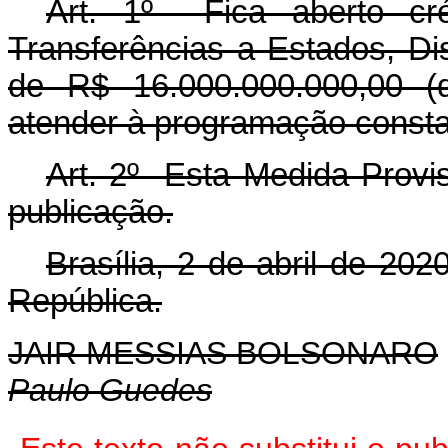
Art. 1º Fica aberto cré
Transferências a Estados, Dis
de R$ 16.000.000.000,00 (d
atender à programação constan
Art. 2º Esta Medida Provis
publicação.
Brasília, 2 de abril de 20
República.
JAIR MESSIAS BOLSONARO
Paulo Guedes