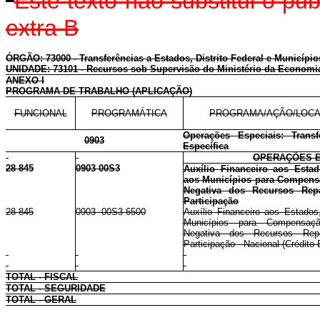
Este texto não substitui o p
extra B
ÓRGÃO: 73000 - Transferências a Estados, Distrito Federal e Município
UNIDADE: 73101 - Recursos sob Supervisão do Ministério da Economi
ANEXO I
PROGRAMA DE TRABALHO (APLICAÇÃO)
FUNCIONAL
PROGRAMÁTICA
PROGRAMA/AÇÃO/LOCA
Operações Especiais: Transf
0903
Específica
OPERAÇÕES E
28 845
0903 00S3
Auxílio Financeiro aos Estad
aos Municípios para Compens
Negativa dos Recursos Re
Participação
28 845
0903 00S3 6500
Auxílio Financeiro aos Estados
Municípios para Compensaç
Negativa dos Recursos Re
Participação - Nacional (Crédito 
TOTAL - FISCAL
TOTAL - SEGURIDADE
TOTAL - GERAL