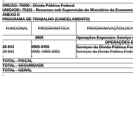
ÓRGÃO: 75000 - Dívida Pública Federal
UNIDADE: 75101 - Recursos sob Supervisão do Ministério da Economi
ANEXO II
PROGRAMA DE TRABALHO (CANCELAMENTO)
FUNCIONAL
PROGRAMÁTICA
PROGRAMA/AÇÃO/LOCA
0905
Operações Especiais: Serviço d
OPERAÇÕES E
28 843
0905 0455
Serviços da Dívida Pública Fed
28 843
0905 0455 0001
Serviços da Dívida Pública Feder
TOTAL - FISCAL
TOTAL - SEGURIDADE
TOTAL - GERAL