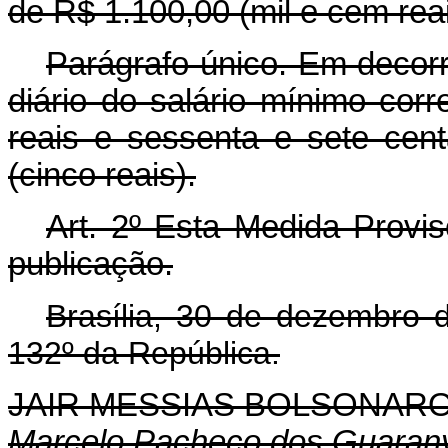
de R$ 1.100,00 (mil e cem reai
Parágrafo único. Em decor
diário do salário mínimo corr
reais e sessenta e sete cent
(cinco reais).
Art. 2º Esta Medida Provis
publicação.
Brasília, 30 de dezembro 
132º da República.
JAIR MESSIAS BOLSONAR
Marcelo Pacheco dos Guaran