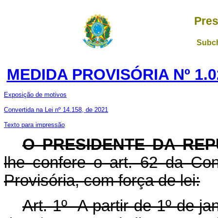
Pres
Subch
MEDIDA PROVISÓRIA Nº 1.0
Exposição de motivos
Convertida na Lei nº 14.158, de 2021
Texto para impressão
O PRESIDENTE DA REP
lhe confere o art. 62 da Con
Provisória, com força de lei:
Art. 1º A partir de 1º de j