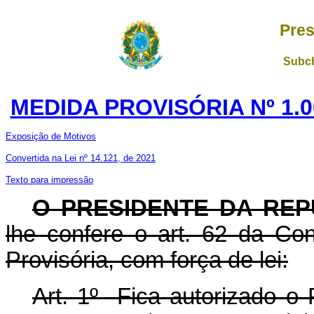
Pres
Subch
MEDIDA PROVISÓRIA Nº 1.0
Exposição de Motivos
Convertida na Lei nº 14.121, de 2021
Texto para impressão
O PRESIDENTE DA REP
lhe confere o art. 62 da Con
Provisória, com força de lei:
Art. 1º Fica autorizado o 