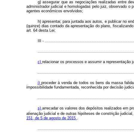
g) assegurar que as negociações realizadas entre dev
administrador judicial e homologadas pelo juiz, observado o 
agentes econômicos envolvidos;
h) apresentar, para juntada aos autos, e publicar no en
(quinze) dias contado da apresentação do plano, fiscalizand
art. 64 desta Lei;
III - ..........................................................................
................................................................................
c)
relacionar os processos e assumir a representação jud
................................................................................
j)
proceder à venda de todos os bens da massa falida 
impossibilidade fundamentada, reconhecida por decisão judici
................................................................................
s)
arrecadar os valores dos depósitos realizados em pro
alienação judicial e de outras hipóteses de constrição judicia
151, de 5 de agosto de 2015
.
..............................................................................