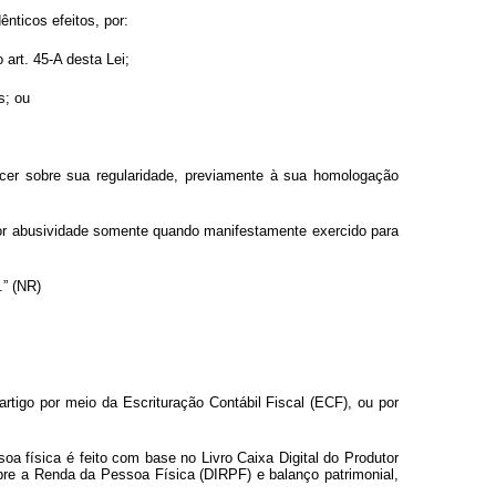
nticos efeitos, por:
art. 45-A desta Lei;
s; ou
arecer sobre sua regularidade, previamente à sua homologação
 por abusividade somente quando manifestamente exercido para
.” (NR)
artigo por meio da Escrituração Contábil Fiscal (ECF), ou por
ssoa física é feito com base no Livro Caixa Digital do Produtor
bre a Renda da Pessoa Física (DIRPF) e balanço patrimonial,