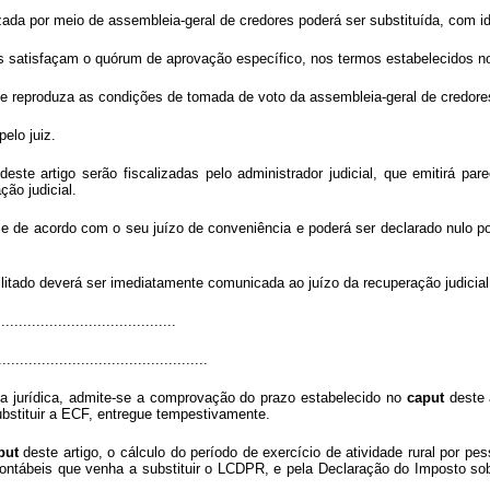
izada por meio de assembleia-geral de credores poderá ser substituída, com idê
s satisfaçam o quórum de aprovação específico, nos termos estabelecidos no 
que reproduza as condições de tomada de voto da assembleia-geral de credore
elo juiz.
este artigo serão fiscalizadas pelo administrador judicial, que emitirá p
ão judicial.
e e de acordo com o seu juízo de conveniência e poderá ser declarado nulo
litado deverá ser imediatamente comunicada ao juízo da recuperação judicial
........................................
................................................
oa jurídica, admite-se a comprovação do prazo estabelecido no
caput
deste 
ubstituir a ECF, entregue tempestivamente.
put
deste artigo, o cálculo do período de exercício de atividade rural por pe
 contábeis que venha a substituir o LCDPR, e pela Declaração do Imposto so