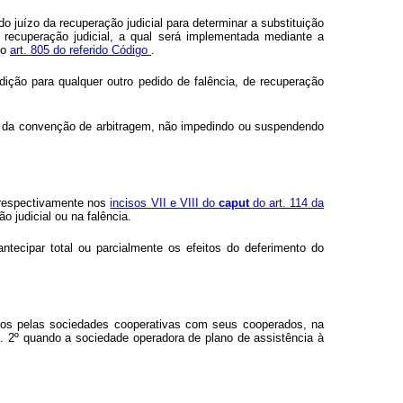
o juízo da recuperação judicial para determinar a substituição
 recuperação judicial, a qual será implementada mediante a
no
art. 805 do referido Código
.
sdição para qualquer outro pedido de falência, de recuperação
cia da convenção de arbitragem, não impedindo ou suspendendo
m respectivamente nos
incisos VII e VIII do
caput
do art. 114 da
 judicial ou na falência.
antecipar total ou parcialmente os efeitos do deferimento do
ados pelas sociedades cooperativas com seus cooperados, na
t. 2º quando a sociedade operadora de plano de assistência à