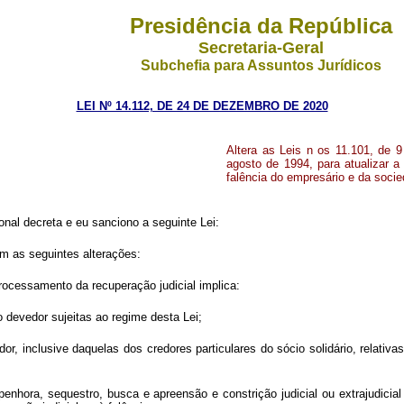
Presidência da República
Secretaria-Geral
Subchefia para Assuntos Jurídicos
LEI Nº 14.112, DE 24 DE DEZEMBRO DE 2020
Altera as Leis n os 11.101, de 9
agosto de 1994, para atualizar a 
falência do empresário e da soci
nal decreta e eu sanciono a seguinte Lei:
om as seguintes alterações:
rocessamento da recuperação judicial implica:
 devedor sujeitas ao regime desta Lei;
, inclusive daquelas dos credores particulares do sócio solidário, relativas
, penhora, sequestro, busca e apreensão e constrição judicial ou extrajudici