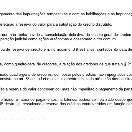
................................................
ulgamento das impugnações tempestivas e com as habilitações e as impugnaç
rretarão a reserva do valor para a satisfação do crédito discutido.
a que não tenha havido a consolidação definitiva do quadro-geral de credor
ecuperação judicial como ações autônomas e observarão o rito comum.
o ou de reserva de crédito em, no máximo, 3 (três) anos, contados da data d
 como quadro-geral de credores, a relação dos credores de que trata o § 2º do
ormado quadro-geral de credores, composto pelos créditos não impugnados const
isto no art. 8º desta Lei e pelo julgamento realizado até então das habilita
arão a reserva do valor controvertido, mas não impedirão o pagamento da part
formado, o rateio de pagamentos na falência poderá ser realizado desde que 
8º desta Lei, ressalvada a reserva dos créditos controvertidos em função das h
........................................
..........................................