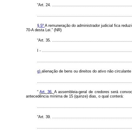
“Art. 24. ....................................................................
................................................................................
§ 5º
A remuneração do administrador judicial fica redu
70-A desta Lei.” (NR)
“Art. 35. ....................................................................
I - ............................................................................
................................................................................
g)
alienação de bens ou direitos do ativo não circulante
..............................................................................
“
Art. 36.
A assembleia-geral de credores será convocad
antecedência mínima de 15 (quinze) dias, o qual conterá:
..............................................................................
“Art. 39. ....................................................................
................................................................................