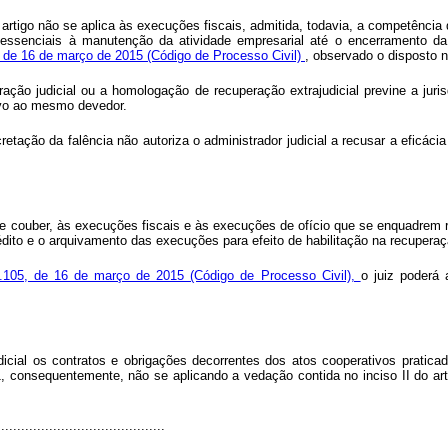
 artigo não se aplica às execuções fiscais, admitida, todavia, a competência d
essenciais à manutenção da atividade empresarial até o encerramento da
5, de 16 de março de 2015 (Código de Processo Civil)
, observado o disposto 
ração judicial ou a homologação de recuperação extrajudicial previne a juri
tivo ao mesmo devedor.
retação da falência não autoriza o administrador judicial a recusar a eficá
 que couber, às execuções fiscais e às execuções de ofício que se enquadre
dito e o arquivamento das execuções para efeito de habilitação na recuperação
3.105, de 16 de março de 2015 (Código de Processo Civil),
o juiz poderá 
dicial os contratos e obrigações decorrentes dos atos cooperativos pratic
, consequentemente, não se aplicando a vedação contida no inciso II do ar
.........................................