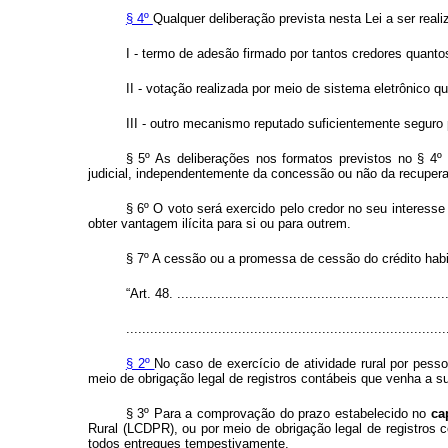
§ 4º
Qualquer deliberação prevista nesta Lei a ser real
I - termo de adesão firmado por tantos credores quanto
II - votação realizada por meio de sistema eletrônico 
III - outro mecanismo reputado suficientemente seguro p
§ 5º As deliberações nos formatos previstos no § 4º d
judicial, independentemente da concessão ou não da recuperaç
§ 6º O voto será exercido pelo credor no seu interess
obter vantagem ilícita para si ou para outrem.
§ 7º A cessão ou a promessa de cessão do crédito habi
“Art. 48. ....................................................................
................................................................................
§ 2º
No caso de exercício de atividade rural por pess
meio de obrigação legal de registros contábeis que venha a s
§ 3º Para a comprovação do prazo estabelecido no
ca
Rural (LCDPR), ou por meio de obrigação legal de registros
todos entregues tempestivamente.