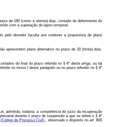
prazo de 180 (cento e oitenta) dias, contado do deferimento do
orrido com a superação do lapso temporal.
to pelo devedor faculta aos credores a propositura de plano
ão apresentem plano alternativo no prazo de 30 (trinta) dias,
contados do final do prazo referido no § 4º deste artigo, ou da
ferido no inciso I deste parágrafo ou no prazo referido no § 4º
 Lei, admitida, todavia, a competência do juízo da recuperação
resarial durante o prazo de suspensão a que se refere o § 4º
 (Código de Processo Civil)
, observado o disposto no art. 805