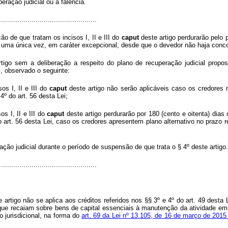
eração judicial ou à falência.
................................................
ão de que tratam os incisos I, II e III do
caput
deste artigo perdurarão pelo 
, uma única vez, em caráter excepcional, desde que o devedor não haja conc
tigo sem a deliberação a respeito do plano de recuperação judicial propos
ei, observado o seguinte:
os I, II e III do
caput
deste artigo não serão aplicáveis caso os credores n
4º do art. 56 desta Lei;
os I, II e III do
caput
deste artigo perdurarão por 180 (cento e oitenta) dias 
 art. 56 desta Lei, caso os credores apresentem plano alternativo no prazo re
ação judicial durante o período de suspensão de que trata o § 4º deste artigo.
................................................
e artigo não se aplica aos créditos referidos nos §§ 3º e 4º do art. 49 desta
 que recaiam sobre bens de capital essenciais à manutenção da atividade emp
 jurisdicional, na forma do
art. 69 da Lei nº 13.105, de 16 de março de 2015