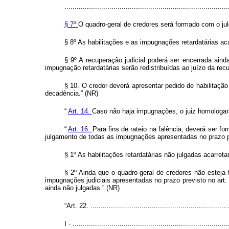
................................................................................
§ 7º
O quadro-geral de credores será formado com o j
§ 8º As habilitações e as impugnações retardatárias aca
§ 9º A recuperação judicial poderá ser encerrada aind
impugnação retardatárias serão redistribuídas ao juízo da r
§ 10. O credor deverá apresentar pedido de habilitaçã
decadência.” (NR)
“
Art. 14.
Caso não haja impugnações, o juiz homologará,
“
Art. 16.
Para fins de rateio na falência, deverá ser f
julgamento de todas as impugnações apresentadas no prazo prev
§ 1º As habilitações retardatárias não julgadas acarret
§ 2º Ainda que o quadro-geral de credores não esteja 
impugnações judiciais apresentadas no prazo previsto no art. 
ainda não julgadas.” (NR)
“Art. 22. ....................................................................
I - ............................................................................