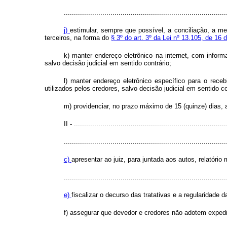
................................................................................
j)
estimular, sempre que possível, a conciliação, a med
terceiros, na forma do
§ 3º do art. 3º da Lei nº 13.105, de 1
k) manter endereço eletrônico na internet, com infor
salvo decisão judicial em sentido contrário;
l) manter endereço eletrônico específico para o rec
utilizados pelos credores, salvo decisão judicial em sentido co
m) providenciar, no prazo máximo de 15 (quinze) dias, 
II - ...........................................................................
................................................................................
c)
apresentar ao juiz, para juntada aos autos, relatóri
................................................................................
e)
fiscalizar o decurso das tratativas e a regularidade
f) assegurar que devedor e credores não adotem expedie