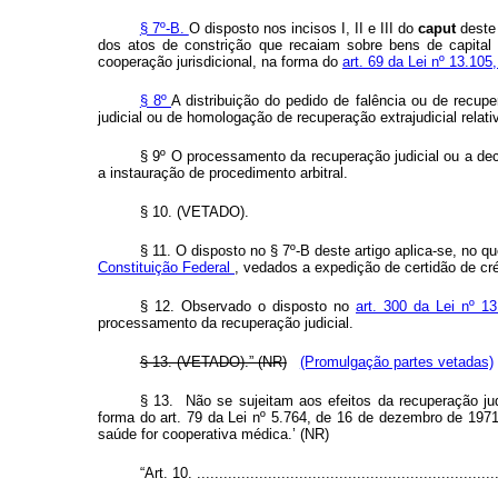
§ 7º-B.
O disposto nos incisos I, II e III do
caput
deste
dos atos de constrição que recaiam sobre bens de capital 
cooperação jurisdicional, na forma do
art. 69 da Lei nº 13.10
§ 8º
A distribuição do pedido de falência ou de recupe
judicial ou de homologação de recuperação extrajudicial rela
§ 9º O processamento da recuperação judicial ou a dec
a instauração de procedimento arbitral.
§ 10. (VETADO).
§ 11. O disposto no § 7º-B deste artigo aplica-se, no
Constituição Federal
, vedados a expedição de certidão de cré
§ 12. Observado o disposto no
art. 300 da Lei nº 1
processamento da recuperação judicial.
§ 13. (VETADO).” (NR)
(Promulgação partes vetadas)
§ 13. Não se sujeitam aos efeitos da recuperação ju
forma do art. 79 da Lei nº 5.764, de 16 de dezembro de 1971
saúde for cooperativa médica.’ (NR)
“Art. 10. ....................................................................