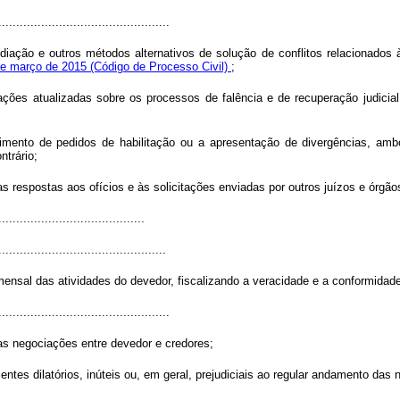
................................................
iação e outros métodos alternativos de solução de conflitos relacionados à 
6 de março de 2015 (Código de Processo Civil)
;
mações atualizadas sobre os processos de falência e de recuperação judicia
ebimento de pedidos de habilitação ou a apresentação de divergências, a
ntrário;
as respostas aos ofícios e às solicitações enviadas por outros juízos e órgão
.........................................
...............................................
o mensal das atividades do devedor, fiscalizando a veracidade e a conformida
................................................
 das negociações entre devedor e credores;
ntes dilatórios, inúteis ou, em geral, prejudiciais ao regular andamento das