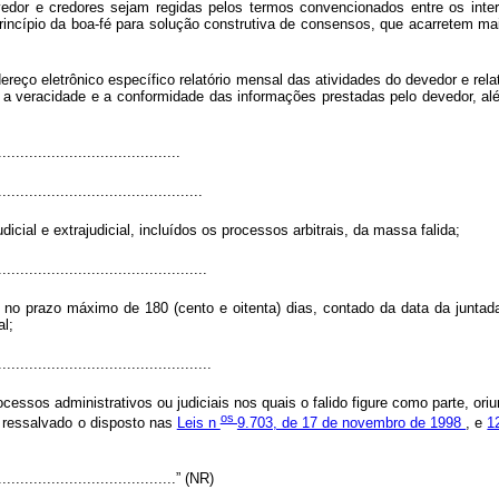
edor e credores sejam regidas pelos termos convencionados entre os inter
princípio da boa-fé para solução construtiva de consensos, que acarretem mai
dereço eletrônico específico relatório mensal das atividades do devedor e rela
o a veracidade e a conformidade das informações prestadas pelo devedor, al
.........................................
..............................................
icial e extrajudicial, incluídos os processos arbitrais, da massa falida;
...............................................
no prazo máximo de 180 (cento e oitenta) dias, contado da data da juntada
al;
................................................
cessos administrativos ou judiciais nos quais o falido figure como parte, ori
os
l, ressalvado o disposto nas
Leis n
9.703, de 17 de novembro de 1998
, e
1
..........................................” (NR)