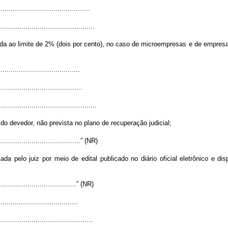
............................................
...............................................
zida ao limite de 2% (dois por cento), no caso de microempresas e de empres
.......................................
.........................................
................................................
 do devedor, não prevista no plano de recuperação judicial;
..........................................” (NR)
a pelo juiz por meio de edital publicado no diário oficial eletrônico e disp
........................................” (NR)
......................................
..............................................