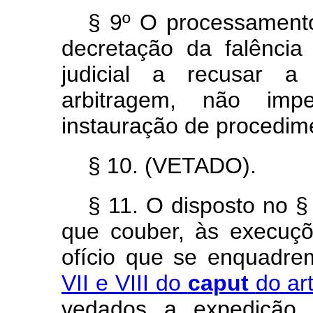
§ 9º O processamento
decretação da falência
judicial a recusar a
arbitragem, não im
instauração de procedime
§ 10. (VETADO).
§ 11. O disposto no § 
que couber, às execuçõ
ofício que se enquadr
VII e VIII do
caput
do ar
vedados a expedição 