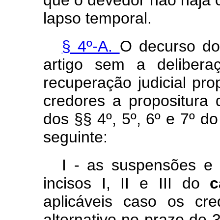
que o devedor não haja 
lapso temporal.
§ 4º-A.
O decurso do
artigo sem a delibera
recuperação judicial pro
credores a propositura 
dos §§ 4º, 5º, 6º e 7º do
seguinte:
I - as suspensões e 
incisos I, II e III do
aplicáveis caso os cr
alternativo no prazo de 3