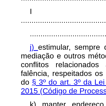
I
........................................
...................................
j)
estimular, sempre 
mediação e outros métod
conflitos relacionado
falência, respeitados os 
do
§ 3º do art. 3º da Le
2015 (Código de Process
k) manter endereço 