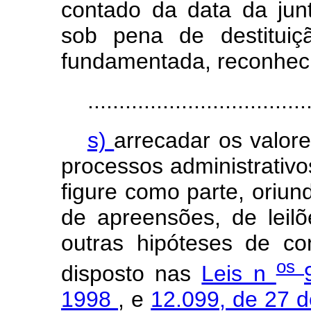
contado da data da jun
sob pena de destituiçã
fundamentada, reconhecid
...................................
s)
arrecadar os valor
processos administrativos
figure como parte, oriun
de apreensões, de leilõ
outras hipóteses de con
os
disposto nas
Leis n
1998
, e
12.099, de 27 