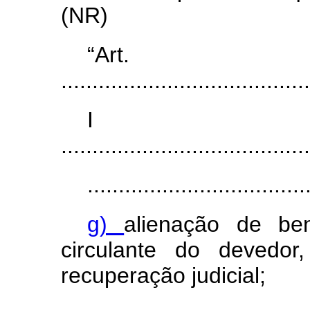
(NR)
“Ar
........................................
I
........................................
...................................
g)
alienação de be
circulante do devedor
recuperação judicial;