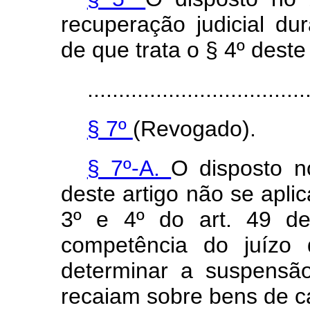
recuperação judicial d
de que trata o § 4º deste 
...................................
§ 7º
(Revogado).
§ 7º-A.
O disposto no
deste artigo não se aplic
3º e 4º do art. 49 des
competência do juízo 
determinar a suspensã
recaiam sobre bens de c