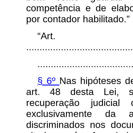
competência e de elabo
por contador habilitado.”
“Ar
........................................
...................................
§ 6º
Nas hipóteses d
art. 48 desta Lei, s
recuperação judicial
exclusivamente da a
discriminados nos doc