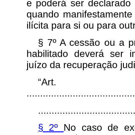
e poderá ser declarado
quando manifestamente 
ilícita para si ou para ou
§ 7º A cessão ou a p
habilitado deverá ser
juízo da recuperação judi
“Ar
........................................
...................................
§ 2º
No caso de exe