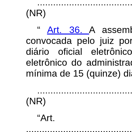
...................................
(NR)
“
Art. 36.
A assemb
convocada pelo juiz po
diário oficial eletrôni
eletrônico do administra
mínima de 15 (quinze) di
...................................
(NR)
“Ar
........................................