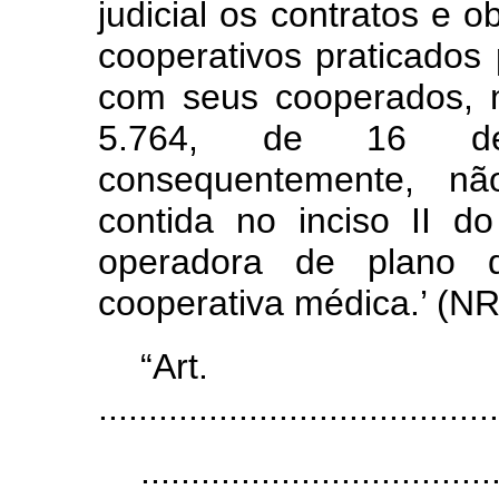
judicial os contratos e 
cooperativos praticados
com seus cooperados, n
5.764, de 16 d
consequentemente, n
contida no inciso II d
operadora de plano d
cooperativa médica.’ (NR
“Ar
........................................
...................................