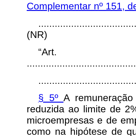
Complementar nº 151, d
...................................
(NR)
“Ar
........................................
...................................
§ 5º
A remuneração d
reduzida ao limite de 2
microempresas e de em
como na hipótese de que