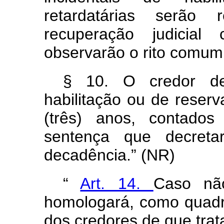
retardatárias serão 
recuperação judicia
observarão o rito comum
§ 10. O credor de
habilitação ou de reser
(três) anos, contado
sentença que decreta
decadência.” (NR)
“
Art. 14.
Caso nã
homologará, como quadro
dos credores de que trata