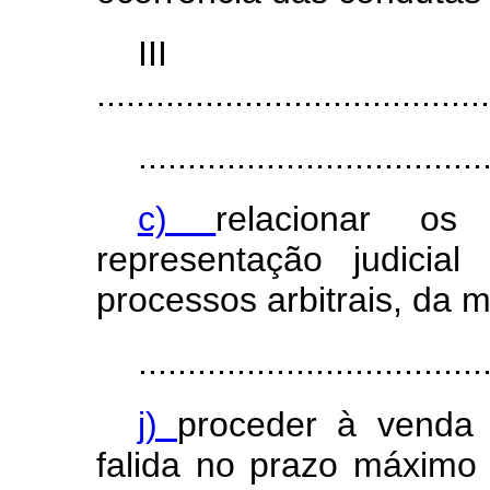
II
........................................
...................................
c)
relacionar o
representação judicial 
processos arbitrais, da m
...................................
j)
proceder à venda
falida no prazo máximo 