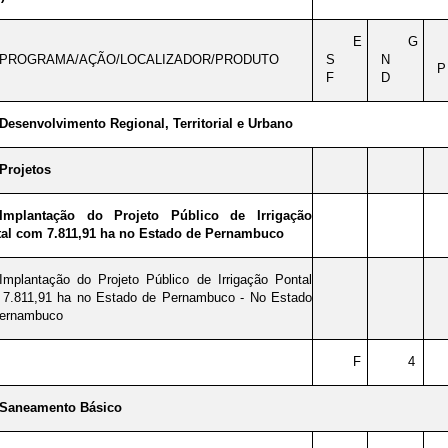
E
G
PROGRAMA/AÇÃO/LOCALIZADOR/PRODUTO
S
N
P
F
D
Desenvolvimento Regional, Territorial e Urbano
Projetos
Implantação do Projeto Público de Irrigação
al com 7.811,91 ha no Estado de Pernambuco
Implantação do Projeto Público de Irrigação Pontal
7.811,91 ha no Estado de Pernambuco - No Estado
Pernambuco
F
4
Saneamento Básico