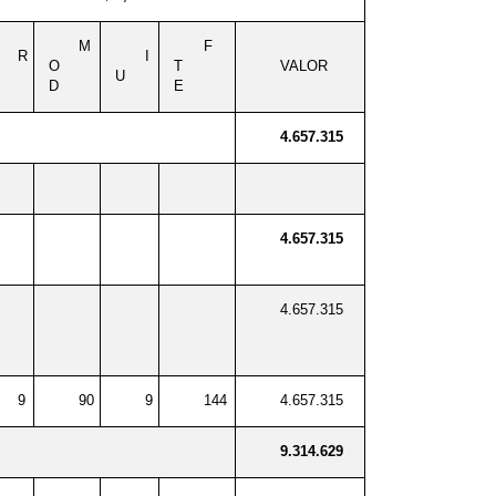
M
F
R
I
O
T
VALOR
U
D
E
4.657.315
4.657.315
4.657.315
9
90
9
144
4.657.315
9.314.629