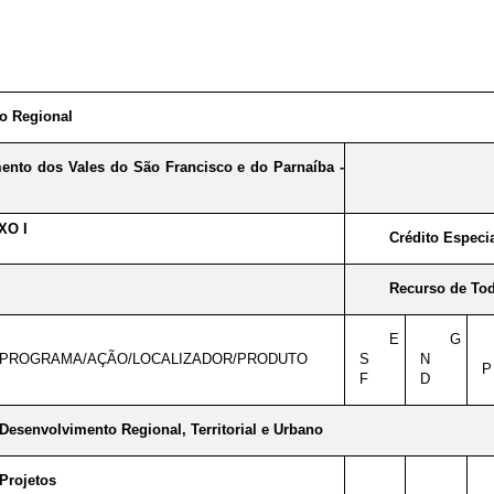
o Regional
nto dos Vales do São Francisco e do Parnaíba -
XO I
Crédito Especi
Recurso de Tod
E
G
PROGRAMA/AÇÃO/LOCALIZADOR/PRODUTO
S
N
P
F
D
Desenvolvimento Regional, Territorial e Urbano
Projetos