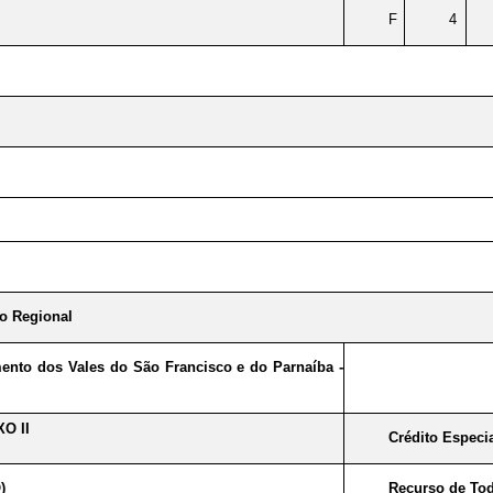
F
4
o Regional
nto dos Vales do São Francisco e do Parnaíba -
O II
Crédito Especi
)
Recurso de Tod