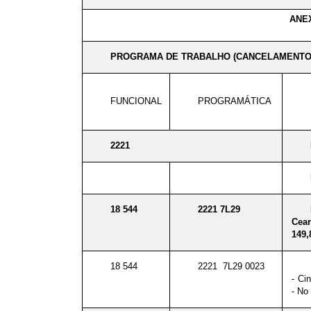
ANEX
PROGRAMA DE TRABALHO (CANCELAMENTO
FUNCIONAL
PROGRAMÁTICA
2221
18 544
2221 7L29
Cear
149,
18 544
2221 7L29 0023
- Ci
- No