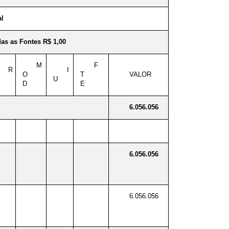
al
as as Fontes R$ 1,00
M
F
R
I
O
T
VALOR
U
D
E
6.056.056
6.056.056
6.056.056