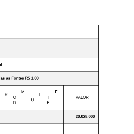
al
as as Fontes R$ 1,00
M
F
R
I
O
T
VALOR
U
D
E
20.028.000