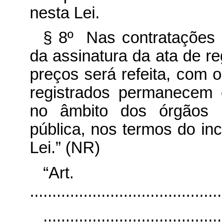
nesta Lei.
§ 8º Nas contratações c
da assinatura da ata de re
preços será refeita, com o 
registrados permanecem 
no âmbito dos órgãos e
pública, nos termos do inc
Lei.” (NR)
“Art
...........................................
........................................