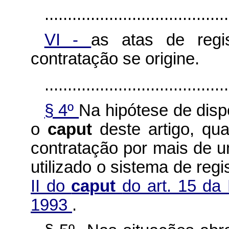
........................................
VI -
as atas de regi
contratação se origine.
........................................
§ 4º
Na hipótese de disp
o
caput
deste artigo, qu
contratação por mais de u
utilizado o sistema de regi
II do
caput
do art. 15 da
1993
.