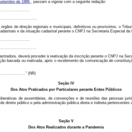
e setembro de 1995
, passam a vigorar com a seguinte redação:
.........................
................................
gãos de direção regionais e municipais, definitivos ou provisórios, o Tribun
cadastrais e da situação cadastral perante o CNPJ na Secretaria Especial da R
.........................
...............................
dastradora, deverá proceder à reativação da inscrição perante o CNPJ na Secre
ição baixada ou inativada, após o recebimento da comunicação de constituiçã
........................” (NR)
Seção IV
Dos Atos Praticados por Particulares perante Entes Públicos
eliberativas de assembleias, de convenções e de reuniões das pessoas jurí
de direito público e pela administração pública direta e indireta pertencentes
Seção V
Dos Atos Realizados durante a Pandemia