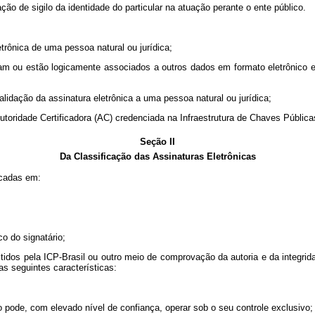
ão de sigilo da identidade do particular na atuação perante o ente público.
etrônica de uma pessoa natural ou jurídica;
igam ou estão logicamente associados a outros dados em formato eletrônico e
 validação da assinatura eletrônica a uma pessoa natural ou jurídica;
a Autoridade Certificadora (AC) credenciada na Infraestrutura de Chaves Pública
Seção II
Da Classificação das Assinaturas Eletrônicas
ficadas em:
o do signatário;
 emitidos pela ICP-Brasil ou outro meio de comprovação da autoria e da integ
s seguintes características:
rio pode, com elevado nível de confiança, operar sob o seu controle exclusivo;