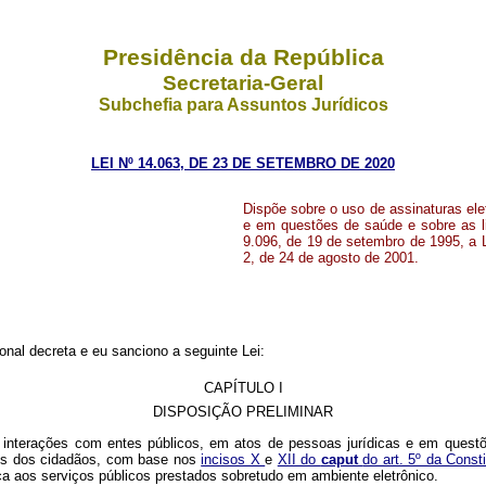
Presidência da República
Secretaria-Geral
Subchefia para Assuntos Jurídicos
LEI Nº 14.063, DE 23 DE SETEMBRO DE 2020
Dispõe sobre o uso de assinaturas ele
e em questões de saúde e sobre as li
9.096, de 19 de setembro de 1995, a L
2, de 24 de agosto de 2001.
nal decreta e eu sanciono a seguinte Lei:
CAPÍTULO I
DISPOSIÇÃO PRELIMINAR
em interações com entes públicos, em atos de pessoas jurídicas e em ques
eis dos cidadãos, com base nos
incisos X
e
XII do
caput
do art. 5º da Const
ça aos serviços públicos prestados sobretudo em ambiente eletrônico.