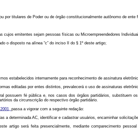
ou por titulares de Poder ou de órgão constitucionalmente autônomo de ente f
as cujos emitentes sejam pessoas físicas ou Microempreendedores Individuais
do o disposto na alínea “c” do inciso II do § 1º deste artigo;
smos estabelecidos internamente para reconhecimento de assinatura eletrôni
ormas editadas por entes distintos, prevalecerá o uso de assinaturas eletrôni
oral possuem fé pública e, nos casos dos órgãos partidários, substituem os
tórios da circunscrição do respectivo órgão partidário.
e 2001,
passa a vigorar com a seguinte redação:
 a determinada AC, identificar e cadastrar usuários, encaminhar solicitaçõe
este artigo será feita presencialmente, mediante comparecimento pessoal