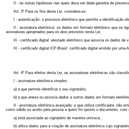
V - às outras hipóteses nas quais deva ser dada garantia de preservaç
Art. 3º Para os fins desta Lei, considera-se:
I - autenticação: o processo eletrônico que permite a identificação el
II - assinatura eletrônica: os dados em formato eletrônico que se l
assinaturas apropriados para os atos previstos nesta Lei;
III - certificado digital: atestado eletrônico que associa os dados de
IV - certificado digital ICP-Brasil: certificado digital emitido por um
Art. 4º Para efeitos desta Lei, as assinaturas eletrônicas são classi
I - assinatura eletrônica simples:
a) a que permite identificar o seu signatário;
b) a que anexa ou associa dados a outros dados em formato eletrônic
II - assinatura eletrônica avançada: a que utiliza certificados não
como válido ou aceito pela pessoa a quem for oposto o documento, com a
a) está associada ao signatário de maneira unívoca;
b) utiliza dados para a criação de assinatura eletrônica cujo signatá