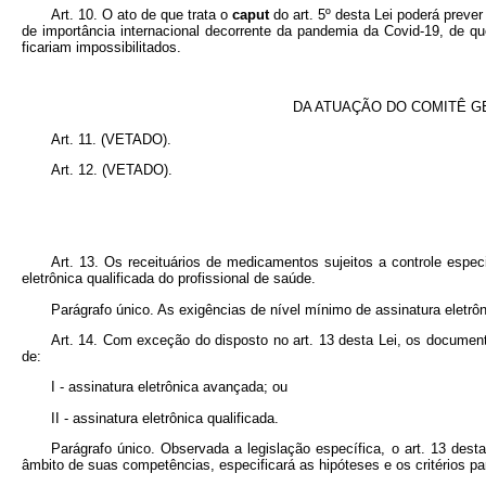
Art. 10. O ato de que trata o
caput
do art. 5º desta Lei poderá preve
de importância internacional decorrente da pandemia da Covid-19, de qu
ficariam impossibilitados.
DA ATUAÇÃO DO COMITÊ G
Art. 11. (VETADO).
Art. 12. (VETADO).
Art. 13. Os receituários de medicamentos sujeitos a controle espe
eletrônica qualificada do profissional de saúde.
Parágrafo único. As exigências de nível mínimo de assinatura eletrô
Art. 14. Com exceção do disposto no art. 13 desta Lei, os document
de:
I - assinatura eletrônica avançada; ou
II - assinatura eletrônica qualificada.
Parágrafo único. Observada a legislação específica, o art. 13 dest
âmbito de suas competências, especificará as hipóteses e os critérios p