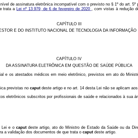
r nível de assinatura eletrônica incompatível com o previsto no § 1º do art. 5
e trata a
Lei nº 13.979, de 6 de fevereiro de 2020
, com vistas à redução d
CAPÍTULO III
ESTOR E DO INSTITUTO NACIONAL DE TECNOLOGIA DA INFORMAÇÃO
CAPÍTULO IV
DA ASSINATURA ELETRÔNICA EM QUESTÃO DE SAÚDE PÚBLICA
cial e os atestados médicos em meio eletrônico, previstos em ato do Minis
nica previstas no
caput
deste artigo e no art. 14 desta Lei não se aplicam aos
os eletrônicos subscritos por profissionais de saúde e relacionados à sua 
a Lei e o
caput
deste artigo, ato do Ministro de Estado da Saúde ou da Dire
ara a validação dos documentos de que trata o
caput
deste artigo.