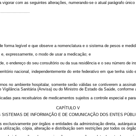
a vigorar com as seguintes alterações, numerando-se o atual parágrafo único
........................
 de forma legível e que observe a nomenclatura e o sistema de pesos e medida
te e, expressamente, o modo de usar a medicação; e
úde, o endereço do seu consultório ou da sua residência e o seu número de ins
rritório nacional, independentemente do ente federativo em que tenha sido e
ernos no ambiente hospitalar, somente serão válidas se contiverem a assinat
de Vigilância Sanitária (Anvisa) ou do Ministro de Estado da Saúde, conforme
lificadas para receituários de medicamentos sujeitos a controle especial e pa
CAPÍTULO V
 SISTEMAS DE INFORMAÇÃO E DE COMUNICAÇÃO DOS ENTES PÚBL
 exclusivamente por órgãos e entidades da administração direta, autárquic
a utilização, cópia, alteração e distribuição sem restrições por todos os órgã