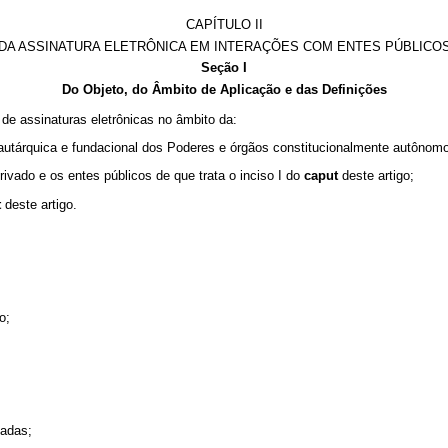
CAPÍTULO II
DA ASSINATURA ELETRÔNICA EM INTERAÇÕES COM ENTES PÚBLICO
Seção I
Do Objeto, do Âmbito de Aplicação e das Definições
 de assinaturas eletrônicas no âmbito da:
, autárquica e fundacional dos Poderes e órgãos constitucionalmente autônom
privado e os entes públicos de que trata o inciso I do
caput
deste artigo;
t
deste artigo.
o;
çadas;