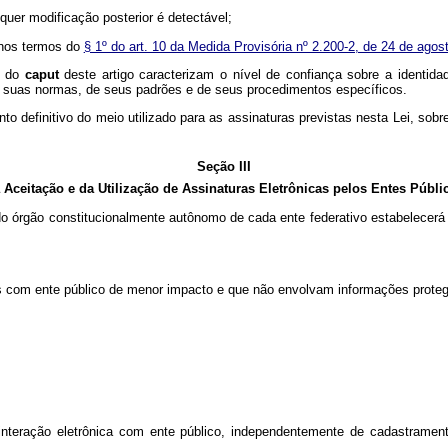
quer modificação posterior é detectável;
l, nos termos do
§ 1º do art. 10 da Medida Provisória nº 2.200-2, de 24 de agos
II do
caput
deste artigo caracterizam o nível de confiança sobre a identida
 de suas normas, de seus padrões e de seus procedimentos específicos.
o definitivo do meio utilizado para as assinaturas previstas nesta Lei, 
Seção III
 Aceitação e da Utilização de Assinaturas Eletrônicas pelos Entes Públi
 do órgão constitucionalmente autônomo de cada ente federativo estabelecer
ões com ente público de menor impacto e que não envolvam informações protegi
er interação eletrônica com ente público, independentemente de cadastramen