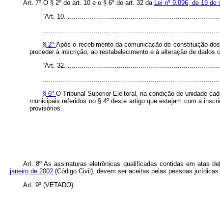
Art. 7º O § 2º do art. 10 e o § 6º do art. 32 da
Lei nº 9.096, de 19 d
“Art. 10. ..............................................................................
..........................................................................................
§ 2º
Após o recebimento da comunicação de constituição dos ór
proceder à inscrição, ao restabelecimento e à alteração de dados 
“Art. 32. ..............................................................................
..........................................................................................
§ 6º
O Tribunal Superior Eleitoral, na condição de unidade ca
municipais referidos no § 4º deste artigo que estejam com a inscr
provisórios.
........................................................................................
Art. 8º As assinaturas eletrônicas qualificadas contidas em atas d
janeiro de 2002
(Código Civil), devem ser aceitas pelas pessoas jurídicas 
Art. 9º (VETADO).