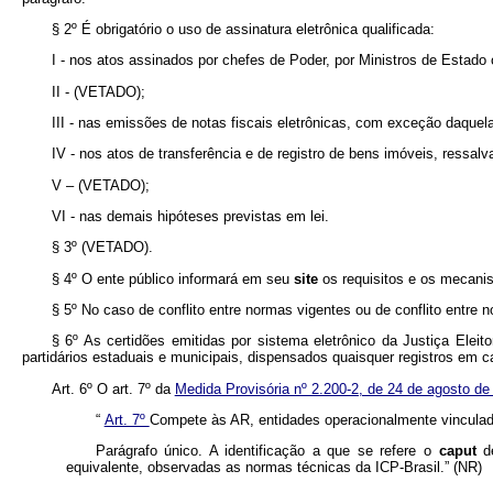
§ 2º É obrigatório o uso de assinatura eletrônica qualificada:
I - nos atos assinados por chefes de Poder, por Ministros de Estado 
II - (VETADO);
III - nas emissões de notas fiscais eletrônicas, com exceção daquel
IV - nos atos de transferência e de registro de bens imóveis, ressalva
V – (VETADO);
VI - nas demais hipóteses previstas em lei.
§ 3º (VETADO).
§ 4º O ente público informará em seu
site
os requisitos e os mecani
§ 5º No caso de conflito entre normas vigentes ou de conflito entre n
§ 6º As certidões emitidas por sistema eletrônico da Justiça Eleit
partidários estaduais e municipais, dispensados quaisquer registros em car
Art. 6º O art. 7º da
Medida Provisória nº 2.200-2, de 24 de agosto d
“
Art. 7º
Compete às AR, entidades operacionalmente vinculadas
Parágrafo único. A identificação a que se refere o
caput
d
equivalente, observadas as normas técnicas da ICP-Brasil.” (NR)