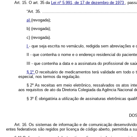
Art. 15. O art. 35 da
Lei nº 5.991, de 17 de dezembro de 1973
, pass
“Art. 35. ..............................................................................
a)
(revogada);
b) (revogada);
c) (revogada).
I
- que seja escrita no vernáculo, redigida sem abreviações e
II - que contenha o nome e o endereço residencial do pacien
III - que contenha a data e a assinatura do profissional de sa
§ 1º
O receituário de medicamentos terá validade em todo o te
especial, nos termos da regulação.
§ 2º As receitas em meio eletrônico, ressalvados os atos int
aos requisitos de ato da Diretoria Colegiada da Agência Nacional 
§ 3º É obrigatória a utilização de assinaturas eletrônicas qua
DOS
Art. 16. Os sistemas de informação e de comunicação desenvolvidos
entes federativos são regidos por licença de código aberto, permitida a su