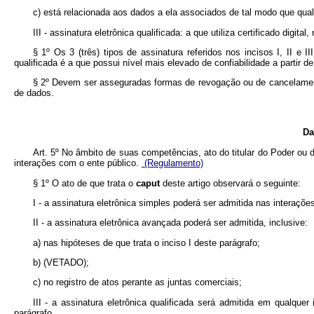
c) está relacionada aos dados a ela associados de tal modo que qual
III - assinatura eletrônica qualificada: a que utiliza certificado digita
§ 1º Os 3 (três) tipos de assinatura referidos nos incisos I, II e I
qualificada é a que possui nível mais elevado de confiabilidade a partir
§ 2º Devem ser asseguradas formas de revogação ou de cancelament
de dados.
Da
Art. 5º No âmbito de suas competências, ato do titular do Poder ou
interações com o ente público.
(Regulamento)
§ 1º O ato de que trata o
caput
deste artigo observará o seguinte:
I - a assinatura eletrônica simples poderá ser admitida nas interaç
II - a assinatura eletrônica avançada poderá ser admitida, inclusive:
a) nas hipóteses de que trata o inciso I deste parágrafo;
b) (VETADO);
c) no registro de atos perante as juntas comerciais;
III - a assinatura eletrônica qualificada será admitida em qualqu
parágrafo.