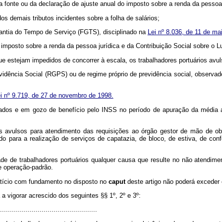
 na fonte ou da declaração de ajuste anual do imposto sobre a renda da pesso
dos demais tributos incidentes sobre a folha de salários;
rantia do Tempo de Serviço (FGTS), disciplinado na
Lei nº 8.036, de 11 de m
 imposto sobre a renda da pessoa jurídica e da Contribuição Social sobre o Lu
 que estejam impedidos de concorrer à escala, os trabalhadores portuários avu
vidência Social (RGPS) ou de regime próprio de previdência social, observad
ei nº 9.719, de 27 de novembro de 1998.
stados e em gozo de benefício pelo INSS no período de apuração da média 
ios avulsos para atendimento das requisições ao órgão gestor de mão de ob
o para a realização de serviços de capatazia, de bloco, de estiva, de con
idade de trabalhadores portuários qualquer causa que resulte no não atendim
e operação-padrão.
atício com fundamento no disposto no
caput
deste artigo não poderá exceder
 a vigorar acrescido dos seguintes §§ 1º, 2º e 3º:
................................................