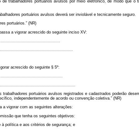
 de trabalhadores portuários avulsos por meio eletrônico, de modo que o 
balhadores portuários avulsos deverá ser inviolável e tecnicamente seguro.
es portuários.” (NR)
 passa a vigorar acrescido do seguinte inciso XV:
................................................
...........................................................
igorar acrescido do seguinte § 5º:
.................................................
.............................................................
 trabalhadores portuários avulsos registrados e cadastrados poderão desem
pecífico, independentemente de acordo ou convenção coletiva.” (NR)
a a vigorar com as seguintes alterações:
comissão que tenha os seguintes objetivos:
à política e aos critérios de segurança; e