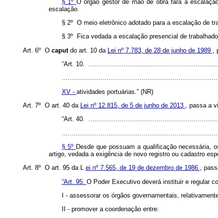
§ 1º
O órgão gestor de mão de obra fará a escalação
escalação.
§ 2º O meio eletrônico adotado para a escalação de tra
§ 3º Fica vedada a escalação presencial de trabalhador
Art. 6º O
caput
do art. 10 da
Lei nº 7.783, de 28 de junho de 1989
,
“Art. 10. ...................................................................
................................................................................
XV -
atividades portuárias.” (NR)
Art. 7º O art. 40 da
Lei nº 12.815, de 5 de junho de 2013
, passa a v
“Art. 40. ....................................................................
................................................................................
§ 5º
Desde que possuam a qualificação necessária, os
artigo, vedada a exigência de novo registro ou cadastro es
Art. 8º O art. 95 da L
ei nº 7.565, de 19 de dezembro de 1986
, pass
“Art. 95.
O Poder Executivo deverá instituir e regular 
I - assessorar os órgãos governamentais, relativamente 
II - promover a coordenação entre: