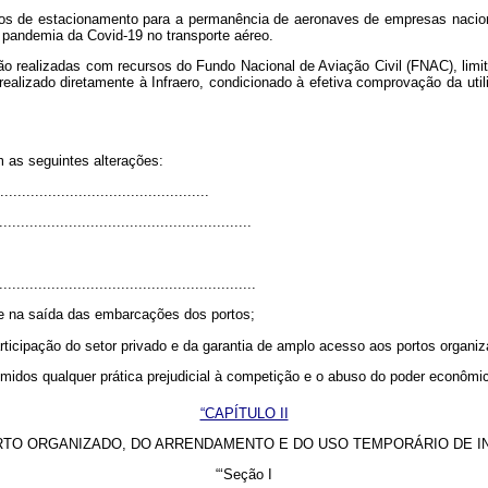
os de estacionamento para a permanência de aeronaves de empresas nacionai
a pandemia da Covid-19 no transporte aéreo.
rão realizadas com recursos do Fundo Nacional de Aviação Civil (FNAC), limi
alizado diretamente à Infraero, condicionado à efetiva comprovação da utili
m as seguintes alterações:
...............................................
..........................................................
...........................................................
e na saída das embarcações dos portos;
rticipação do setor privado e da garantia de amplo acesso aos portos organiza
rimidos qualquer prática prejudicial à competição e o abuso do poder econômic
“CAPÍTULO II
TO ORGANIZADO, DO ARRENDAMENTO E DO USO TEMPORÁRIO DE I
“‘Seção I