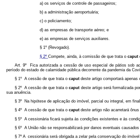
a) os serviços de controle de passageiros;
b) a administração aeroportuária;
c) o policiamento;
d) as empresas de transporte aéreo; e
e) as empresas de serviços auxiliares.
§ 1º (Revogado).
§ 2º
Compete, ainda, à comissão de que trata o
caput
Art. 9º Fica autorizada a cessão de uso especial de pátios sob admin
período do estado de calamidade pública decorrente da pandemia da Covi
§ 1º A cessão de que trata o
caput
deste artigo comportará apenas 
§ 2º A cessão de que trata o
caput
deste artigo será formalizada po
sua anuência.
§ 3º Na hipótese de aplicação do imóvel, parcial ou integral, em fina
§ 4º A cessão de que trata o
caput
deste artigo não acarretará ônus
§ 5º A cessionária ficará sujeita às condições existentes e às cond
§ 6º A União não se responsabilizará por danos eventuais causados 
§ 7º A cessionária será obrigada a zelar pela conservação do imóve