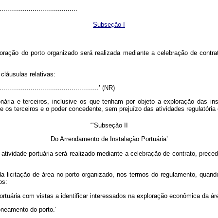
........................................
Subseção I
ração do porto organizado será realizada mediante a celebração de contra
láusulas relativas:
....................................................’ (NR)
ária e terceiros, inclusive os que tenham por objeto a exploração das ins
e os terceiros e o poder concedente, sem prejuízo das atividades regulatória e
“‘Subseção II
Do Arrendamento de Instalação Portuária’
tividade portuária será realizado mediante a celebração de contrato, prece
da licitação de área no porto organizado, nos termos do regulamento, quan
os:
ortuária com vistas a identificar interessados na exploração econômica da ár
oneamento do porto.’