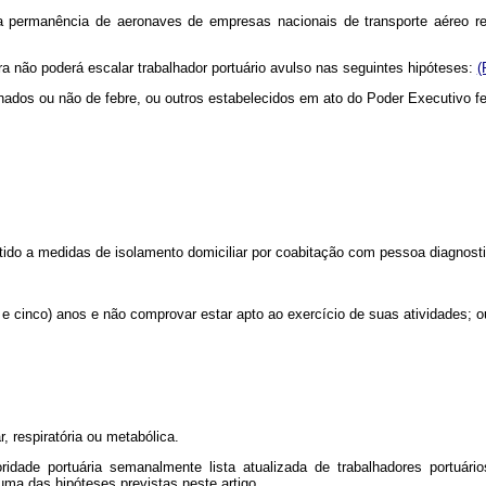
 permanência de aeronaves de empresas nacionais de transporte aéreo reg
ra não poderá escalar trabalhador portuário avulso nas seguintes hipóteses:
(
hados ou não de febre, ou outros estabelecidos em ato do Poder Executivo f
etido a medidas de isolamento domiciliar por coabitação com pessoa diagnos
a e cinco) anos e não comprovar estar apto ao exercício de suas atividades; o
 respiratória ou metabólica.
dade portuária semanalmente lista atualizada de trabalhadores portuár
a das hipóteses previstas neste artigo.