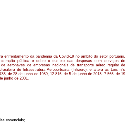
a enfrentamento da pandemia da Covid-19 no âmbito do setor portuário,
nistração pública e sobre o custeio das despesas com serviços de
de aeronaves de empresas nacionais de transporte aéreo regular de
ileira de Infraestrutura Aeroportuária (Infraero); e altera as Leis nºs
83, de 28 de junho de 1989, 12.815, de 5 de junho de 2013, 7.565, de 19
de junho de 2001.
das essenciais;