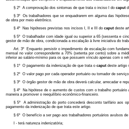
§ 2º A comprovação dos sintomas de que trata o inciso I do
caput
d
§ 3º Os trabalhadores que se enquadrarem em alguma das hipóteses p
de obra por meio eletrônico.
§ 4º Nas hipóteses previstas nos incisos I, II e III do
caput
deste ar
§ 5º O trabalhador com idade igual ou superior a 65 (sessenta e cinc
gestor de mão de obra, condicionada a escalação à livre iniciativa do t
Art. 3º Enquanto persistir o impedimento de escalação com fundament
mensal no valor correspondente a 70% (setenta por cento) sobre a médi
inferior ao salário-mínimo para os que possuem vínculo apenas com o ref
§ 1º O pagamento da indenização de que trata o
caput
deste artigo
§ 2º O valor pago por cada operador portuário ou tomador de serviço
§ 3º O órgão gestor de mão de obra deverá calcular, arrecadar e repa
§ 4º Na hipótese de o aumento de custos com o trabalho portuário a
maneira a promover o reequilíbrio econômico-financeiro.
§ 5º A administração do porto concederá desconto tarifário aos op
pagamento da indenização de que trata este artigo.
§ 6º O benefício a ser pago aos trabalhadores portuários avulsos de
I - terá natureza indenizatória;