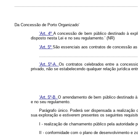
....................................................................................................
Da Concessão de Porto Organizado’
‘Art. 4º
A concessão de bem público destinado à explo
disposto nesta Lei e no seu regulamento.’ (NR)
‘Art. 5º
São essenciais aos contratos de concessão as c
...............................................................................
‘Art. 5º-A.
Os contratos celebrados entre a concession
privado, não se estabelecendo qualquer relação jurídica entr
‘Art. 5º-B.
O arrendamento de bem público destinado à a
e no seu regulamento.
Parágrafo único. Poderá ser dispensada a realização 
sua exploração e estiverem presentes os seguintes requisit
I - realização de chamamento público pela autoridade p
II - conformidade com o plano de desenvolvimento e z