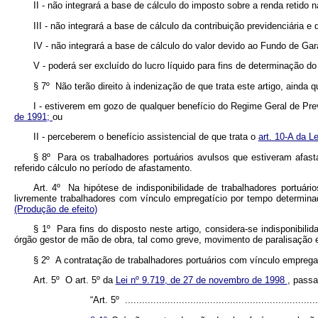
II - não integrará a base de cálculo do imposto sobre a renda retido
III - não integrará a base de cálculo da contribuição previdenciária e 
IV - não integrará a base de cálculo do valor devido ao Fundo de Ga
V - poderá ser excluído do lucro líquido para fins de determinação do
§ 7º Não terão direito à indenização de que trata este artigo, ainda
I - estiverem em gozo de qualquer benefício do Regime Geral de Pre
de 1991;
ou
II - perceberem o benefício assistencial de que trata o
art. 10-A da L
§ 8º Para os trabalhadores portuários avulsos que estiveram afa
referido cálculo no período de afastamento.
Art. 4º Na hipótese de indisponibilidade de trabalhadores portuár
livremente trabalhadores com vínculo empregatício por tempo determinad
(Produção de efeito)
§ 1º Para fins do disposto neste artigo, considera-se indisponibil
órgão gestor de mão de obra, tal como greve, movimento de paralisação 
§ 2º A contratação de trabalhadores portuários com vínculo empreg
Art. 5º O art. 5º da
Lei nº 9.719, de 27 de novembro de 1998
, passa
“Art. 5º .....................................................................