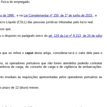
a física do empregado;
aio de 1990
, e na
Lei Complementar nº 150, de 1º de junho de 2015
; e
cro Líquido (CSLL) das pessoas jurídicas tributadas pelo lucro real.
lsos que:
o o disposto no parágrafo único do
art. 124 da Lei nº 8.213, de 24 de julho
a que se refere o
caput
deste artigo, considerar-se-á o valor dele para o
ra, os operadores portuários que não forem atendidos poderão contratar
ferência de carga, de conserto de carga e de vigilância de embarcações.
ento imediato às requisições apresentadas pelos operadores portuários ao
 o prazo de 12 (doze) meses.