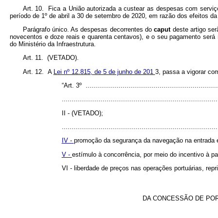
Art. 10. Fica a União autorizada a custear as despesas com serviç
período de 1º de abril a 30 de setembro de 2020, em razão dos efeitos d
Parágrafo único. As despesas decorrentes do
caput
deste artigo se
novecentos e doze reais e quarenta centavos), e o seu pagamento será re
do Ministério da Infraestrutura.
Art. 11. (VETADO).
Art. 12. A
Lei nº 12.815, de 5 de junho de 201
3, passa a vigorar co
“Art. 3º .....................................................................
................................................................................
II - (VETADO);
................................................................................
IV -
promoção da segurança da navegação na entrada 
V -
estímulo à concorrência, por meio do incentivo à pa
VI - liberdade de preços nas operações portuárias, rep
DA CONCESSÃO DE POR