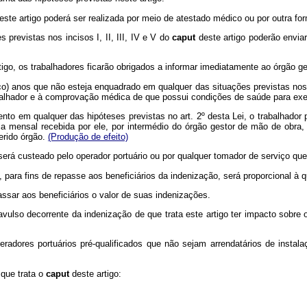
este artigo poderá ser realizada por meio de atestado médico ou por outra fo
revistas nos incisos I, II, III, IV e V do
caput
deste artigo poderão envi
tigo, os trabalhadores ficarão obrigados a informar imediatamente ao órgão g
o) anos que não esteja enquadrado em qualquer das situações previstas nos i
rabalhador e à comprovação médica de que possui condições de saúde para exer
o em qualquer das hipóteses previstas no art. 2º desta Lei, o trabalhador p
a mensal recebida por ele, por intermédio do órgão gestor de mão de obra, 
erido órgão.
(Produção de efeito)
 será custeado pelo operador portuário ou por qualquer tomador de serviço que 
, para fins de repasse aos beneficiários da indenização, será proporcional 
ssar aos beneficiários o valor de suas indenizações.
vulso decorrente da indenização de que trata este artigo ter impacto sobre 
eradores portuários pré-qualificados que não sejam arrendatários de instal
 que trata o
caput
deste artigo: