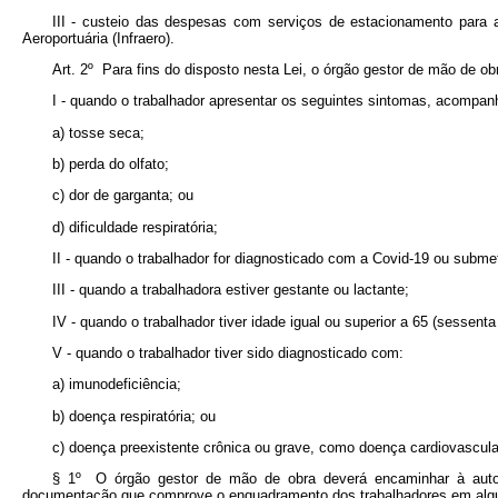
III - custeio das despesas com serviços de estacionamento para a
Aeroportuária (Infraero).
Art. 2º Para fins do disposto nesta Lei, o órgão gestor de mão de ob
I - quando o trabalhador apresentar os seguintes sintomas, acompan
a) tosse seca;
b) perda do olfato;
c) dor de garganta; ou
d) dificuldade respiratória;
II - quando o trabalhador for diagnosticado com a Covid-19 ou subm
III - quando a trabalhadora estiver gestante ou lactante;
IV - quando o trabalhador tiver idade igual ou superior a 65 (sessent
V - quando o trabalhador tiver sido diagnosticado com:
a) imunodeficiência;
b) doença respiratória; ou
c) doença preexistente crônica ou grave, como doença cardiovascular,
§ 1º O órgão gestor de mão de obra deverá encaminhar à autori
documentação que comprove o enquadramento dos trabalhadores em algum