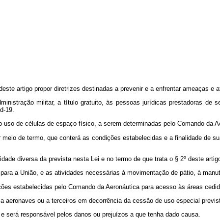
deste artigo propor diretrizes destinadas a prevenir e a enfrentar ameaças e at
istração militar, a título gratuito, às pessoas jurídicas prestadoras de ser
d-19.
o uso de células de espaço físico, a serem determinadas pelo Comando da A
r meio de termo, que conterá as condições estabelecidas e a finalidade de su
lidade diversa da prevista nesta Lei e no termo de que trata o § 2º deste arti
 para a União, e as atividades necessárias à movimentação de pátio, à manut
ições estabelecidas pelo Comando da Aeronáutica para acesso às áreas cedid
a aeronaves ou a terceiros em decorrência da cessão de uso especial previ
l e será responsável pelos danos ou prejuízos a que tenha dado causa.