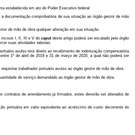
rma estabelecida em ato do Poder Executivo federal.
ar a documentação comprobatória de sua situação ao órgão gestor de mão
estor de mão de obra qualquer alteração em sua situação.
ncisos I, II, III e V do
caput
deste artigo poderá ser escalado pelo órgão
cer suas atividades laborais.
ortuário avulso terá direito ao recebimento de indenização compensatória
entre 1º de abril de 2019 e 31 de março de 2020, a qual não poderá ser
requisitar trabalhador portuário avulso ao órgão gestor de mão de obra.
à quantidade de serviço demandado ao órgão gestor de mão de obra.
os contratos de arrendamento já firmados, estes deverão ser alterados de
ação portuária em valor equivalente ao acréscimo de custo decorrente do