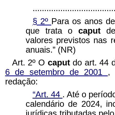
...................................
§ 2º
Para os anos de
que trata o
caput
de
valores previstos nas r
anuais.” (NR)
Art. 2º
O
caput
do art. 44
6 de setembro de 2001
,
redação:
“Art. 44
. Até o períod
calendário de 2024, in
jurídicas tributadas pel