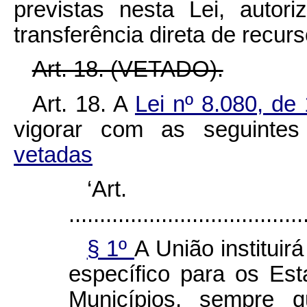
previstas nesta Lei, auto
transferência direta de recur
Art. 18. (VETADO).
Art. 18. A
Lei nº 8.080, d
vigorar com as seguintes
vetadas
‘Art
......................................
§ 1º
A União institui
específico para os Est
Municípios, sempre 