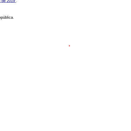
o de 2019
.
pública.
*