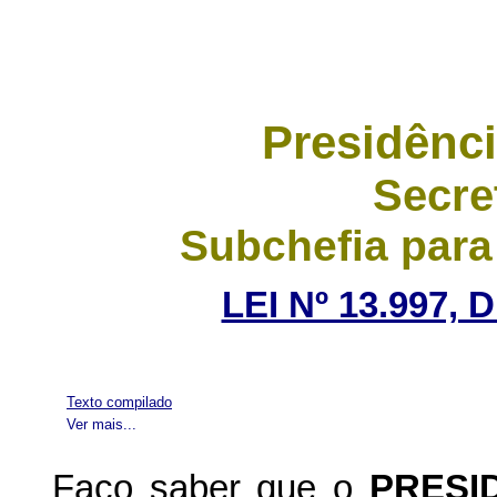
Presidênci
Secre
Subchefia para
LEI Nº 13.997,
Texto compilado
Ver mais...
Faço saber que o
PRESI