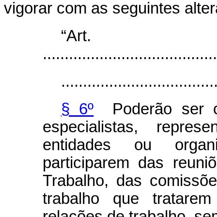
vigorar com as seguintes alte
“Ar
........................................
...................................
§ 6º
Poderão ser co
especialistas, repres
entidades ou organi
participarem das reun
Trabalho, das comissõ
trabalho que tratare
relações de trabalho, sem