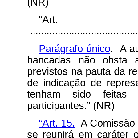
(NR)
“Ar
.......................................
Parágrafo único
. A a
bancadas não obsta a
previstos na pauta da re
de indicação de repre
tenham sido feitas
participantes.” (NR)
“Art. 15.
A Comissão Tr
se reunirá em caráter o