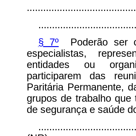
........................................
...................................
§ 7º
Poderão ser co
especialistas, repres
entidades ou organi
participarem das reun
Paritária Permanente, 
grupos de trabalho que 
de segurança e saúde do 
...................................