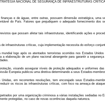
TRATÉGIA NACIONAL DE SEGURANÇA DE INFRAESTRUTURAS CRÍTIC
de finanças e de águas, entre outras, possuem dimensão estratégica, uma
ntável do País. Fatores que prejudiquem o adequado fornecimento dos serv
evistos que possam afetar tais infraestruturas, identificando ações e pro
de infraestruturas críticas, cuja implementação necessita do esforço conjun
ia mundial logo após os atentados terroristas ocorridos nos Estados Unid
via a elaboração de um plano nacional abrangente para garantir a segurança 
idades.
eção, visando assegurar níveis de proteção adequados e uniformes das inf
issão Europeia publicou uma diretiva determinando a seus Estados-membros
Unidas, em recorrentes resoluções, tem encorajado seus Estados-membro
 reduzir os riscos às infraestruturas críticas, com foco na ameaça de ataqu
erpetrados por uma organização criminosa a várias instalações sediadas no 
ariamente protegidas, no caso de novas ocorrências daquela natureza.