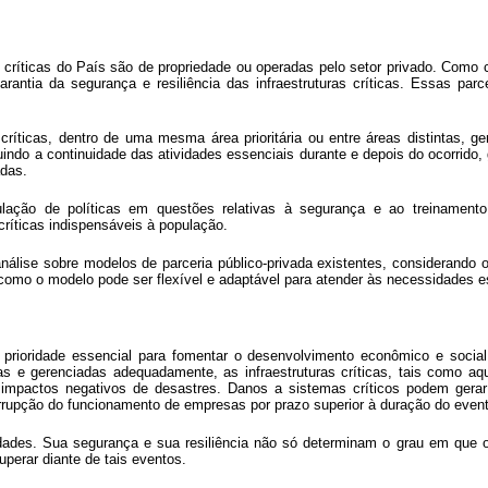
as críticas do País são de propriedade ou operadas pelo setor privado. Com
arantia da segurança e resiliência das infraestruturas críticas. Essas p
s críticas, dentro de uma mesma área prioritária ou entre áreas distintas
indo a continuidade das atividades essenciais durante e depois do ocorrido
adas.
ação de políticas em questões relativas à segurança e ao treinamento 
ríticas indispensáveis à população.
lise sobre modelos de parceria público-privada existentes, considerando o
como o modelo pode ser flexível e adaptável para atender às necessidades es
prioridade essencial para fomentar o desenvolvimento econômico e social 
as e gerenciadas adequadamente, as infraestruturas críticas, tais como aq
pactos negativos de desastres. Danos a sistemas críticos podem gerar di
rrupção do funcionamento de empresas por prazo superior à duração do event
edades. Sua segurança e sua resiliência não só determinam o grau em que o
perar diante de tais eventos.