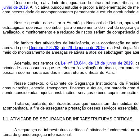
Desse modo, a atividade de segurança de infraestruturas críticas 
junho de 2019
. A iniciativa buscou estudar e propor a implementação de m
com necessidade de acompanhamento permanente e estudo aprofundado em 
Nesse quesito, cabe citar a Estratégia Nacional de Defesa, aprova
estratégicas que visam contribuir para o incremento do nível de seguranç
avaliação, o monitoramento e a redução de riscos seriam de competência d
No âmbito das atividades de inteligência, cuja coordenação na adm
aprovada pelo
Decreto nº 8.793, de 29 de junho de 2016
, e a Estratégia N
meio do monitoramento de ameaças relativas a atos de sabotagem que aten
Ademais, nos termos da
Lei nº 13.844, de 18 de junho de 2019
, c
prioridade aos assuntos que se referem à avaliação de riscos, em parcer
possam ocorrer nas áreas das infraestruturas críticas do País.
Nesse contexto, o Gabinete de Segurança Institucional da Presidên
comunicações, energia, transportes, finanças e águas, em parceria com ór
sendo consideradas aquelas instalações, serviços e bens cuja interrupção o
Trata-se, portanto, de infraestruturas que necessitam de medidas de
acompanhada, a fim de assegurar a prestação desses serviços essenciais. A
1.1. ATIVIDADE DE SEGURANÇA DE INFRAESTRUTURAS CRÍTICAS
A segurança de infraestruturas críticas é atividade fundamental no 
tema de grande projeção internacional.