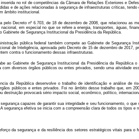
foi inserida no rol de competências da Câmara de Relações Exteriores e De
edidas e de ações relacionadas à segurança de infraestruturas críticas, ten
âmbito institucional.
da pelo Decreto nº 6.703, de 18 de dezembro de 2008, que relacionou as me
a nacional, em especial no que se refere a energia, transportes, águas, fi
o Gabinete de Segurança Institucional da Presidência da República.
inistração pública federal também compete ao Gabinete de Segurança Institu
acional de Inteligência, aprovada pelo Decreto de 15 de dezembro de 2017, pr
tem contra o funcionamento dessas infraestruturas.
abe ao Gabinete de Segurança Institucional da Presidência da República o
ia com diversos órgãos públicos ou entes privados, sendo uma atividade ess
cia da República desenvolve o trabalho de identificação e análise de ris
gãos públicos e entes privados. Foi no âmbito desse trabalho que, em 2008, 
u destruição provocará sério impacto social, econômico, político, internacion
 segurança capazes de garantir sua integridade e seu funcionamento, o que s
 segurança efetiva se inicia com a compreensão clara de todos os tipos e n
reforço da segurança e da resiliência dos setores estratégicos vitais para 