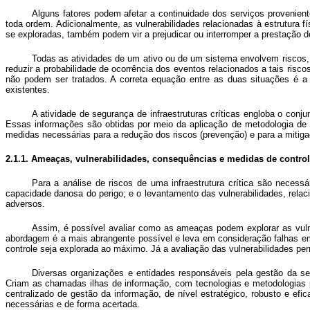
Alguns fatores podem afetar a continuidade dos serviços provenien
toda ordem. Adicionalmente, as vulnerabilidades relacionadas à estrutura 
se exploradas, também podem vir a prejudicar ou interromper a prestação d
Todas as atividades de um ativo ou de um sistema envolvem riscos, o
reduzir a probabilidade de ocorrência dos eventos relacionados a tais ri
não podem ser tratados. A correta equação entre as duas situações é a c
existentes.
A atividade de segurança de infraestruturas críticas engloba o conju
Essas informações são obtidas por meio da aplicação de metodologia de g
medidas necessárias para a redução dos riscos (prevenção) e para a mitig
2.1.1. Ameaças, vulnerabilidades, consequências e medidas de contro
Para a análise de riscos de uma infraestrutura crítica são necess
capacidade danosa do perigo; e o levantamento das vulnerabilidades, relac
adversos.
Assim, é possível avaliar como as ameaças podem explorar as vulne
abordagem é a mais abrangente possível e leva em consideração falhas em
controle seja explorada ao máximo. Já a avaliação das vulnerabilidades perm
Diversas organizações e entidades responsáveis pela gestão da se
Criam as chamadas ilhas de informação, com tecnologias e metodologias p
centralizado de gestão da informação, de nível estratégico, robusto e e
necessárias e de forma acertada.