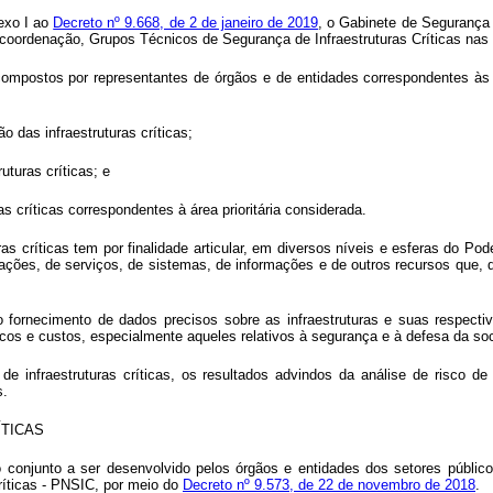
exo I ao
Decreto nº 9.668, de 2 de janeiro de 2019
, o Gabinete de Segurança 
oordenação, Grupos Técnicos de Segurança de Infraestruturas Críticas nas 
ompostos por representantes de órgãos e de entidades correspondentes às ár
o das infraestruturas críticas;
uturas críticas; e
s críticas correspondentes à área prioritária considerada.
as críticas tem por finalidade articular, em diversos níveis e esferas do P
ções, de serviços, de sistemas, de informações e de outros recursos que, 
o fornecimento de dados precisos sobre as infraestruturas e suas respec
cos e custos, especialmente aqueles relativos à segurança e à defesa da soc
e infraestruturas críticas, os resultados advindos da análise de risco de
s.
ÍTICAS
 conjunto a ser desenvolvido pelos órgãos e entidades dos setores público 
Críticas - PNSIC, por meio do
Decreto nº 9.573, de 22 de novembro de 2018
.