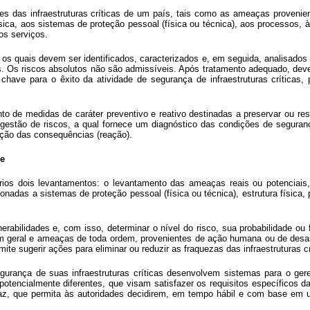
tes das infraestruturas críticas de um país, tais como as ameaças provenie
física, aos sistemas de proteção pessoal (física ou técnica), aos processos
os serviços.
s quais devem ser identificados, caracterizados e, em seguida, analisados 
scos. Os riscos absolutos não são admissíveis. Após tratamento adequado, de
have para o êxito da atividade de segurança de infraestruturas críticas,
nto de medidas de caráter preventivo e reativo destinadas a preservar ou res
estão de riscos, a qual fornece um diagnóstico das condições de segurança 
ação das consequências (reação).
le
ários dois levantamentos: o levantamento das ameaças reais ou potenciais,
ionadas a sistemas de proteção pessoal (física ou técnica), estrutura físic
rabilidades e, com isso, determinar o nível do risco, sua probabilidade ou
 geral e ameaças de toda ordem, provenientes de ação humana ou de desast
ite sugerir ações para eliminar ou reduzir as fraquezas das infraestruturas 
gurança de suas infraestruturas críticas desenvolvem sistemas para o gere
otencialmente diferentes, que visam satisfazer os requisitos específicos 
ficaz, que permita às autoridades decidirem, em tempo hábil e com base em