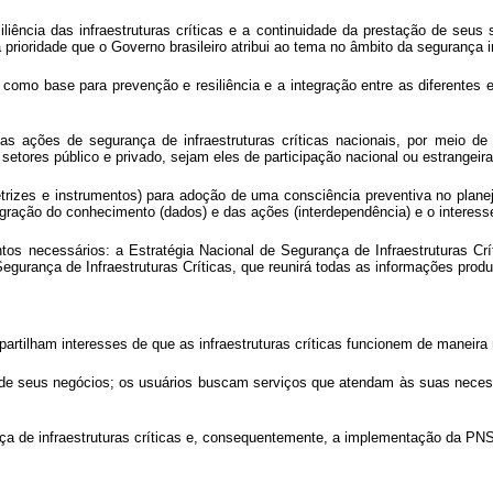
liência das infraestruturas críticas e a continuidade da prestação de seus 
 prioridade que o Governo brasileiro atribui ao tema no âmbito da segurança in
como base para prevenção e resiliência e a integração entre as diferentes 
as ações de segurança de infraestruturas críticas nacionais, por meio d
etores público e privado, sejam eles de participação nacional ou estrangeira
trizes e instrumentos) para adoção de uma consciência preventiva no planej
ntegração do conhecimento (dados) e das ações (interdependência) e o intere
s necessários: a Estratégia Nacional de Segurança de Infraestruturas Crít
Segurança de Infraestruturas Críticas, que reunirá todas as informações pro
artilham interesses de que as infraestruturas críticas funcionem de maneira 
l de seus negócios; os usuários buscam serviços que atendam às suas neces
 de infraestruturas críticas e, consequentemente, a implementação da PNSI