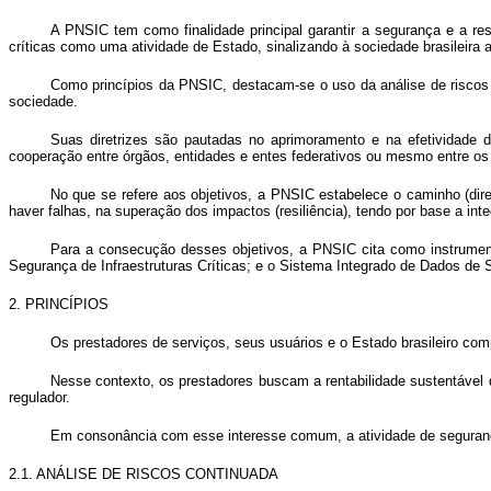
A PNSIC tem como finalidade principal garantir a segurança e a resi
críticas como uma atividade de Estado, sinalizando à sociedade brasileira a
Como princípios da PNSIC, destacam-se o uso da análise de riscos 
sociedade.
Suas diretrizes são pautadas no aprimoramento e na efetividade d
cooperação entre órgãos, entidades e entes federativos ou mesmo entre os s
No que se refere aos objetivos, a PNSIC estabelece o caminho (dire
haver falhas, na superação dos impactos (resiliência), tendo por base a i
Para a consecução desses objetivos, a PNSIC cita como instrumento
Segurança de Infraestruturas Críticas; e o Sistema Integrado de Dados de 
2. PRINCÍPIOS
Os prestadores de serviços, seus usuários e o Estado brasileiro comp
Nesse contexto, os prestadores buscam a rentabilidade sustentáve
regulador.
Em consonância com esse interesse comum, a atividade de segurança
2.1. ANÁLISE DE RISCOS CONTINUADA