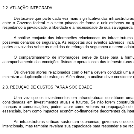
2.2. ATUAÇÃO INTEGRADA
Destaca-se que parte cada vez mais significativa das infraestrutur
entre o Governo federal e o setor privado de forma a unir esforços na g
respeitando a privacidade, a liberdade e a necessidade de sua salvaguarda.
A análise conjunta das informações relacionadas às infraestrutura
possíveis cenários de segurança. As respostas aos eventos adversos, inclu
partes envolvidas sobre as medidas de reforço da segurança a serem adot
O compartilhamento de informações serve de base para a formul
acompanhamento das condições físicas e operacionais das infraestruturas c
Os diversos atores relacionados com o tema devem conduzir uma aná
minimizar a duplicação de esforços. Além disso, a análise deve considerar 
2.3. REDUÇÃO DE CUSTOS PARA A SOCIEDADE
Uma vez que os investimentos em infraestruturas constituem uma 
consideradas em investimentos atuais e futuros. Se não forem construíd
finanças e comunicações, podem atuar como vetores na propagação de im
essenciais, bem como impactos econômico-financeiros decorrentes da inte
As infraestruturas críticas sustentam economias, governos e soci
intencionais, mas também revelam sua capacidade para responder e se recu