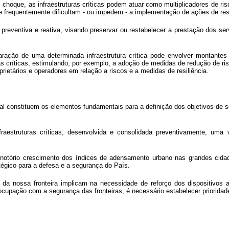
hoque, as infraestruturas críticas podem atuar como multiplicadores de ri
e frequentemente dificultam - ou impedem - a implementação de ações de re
a preventiva e reativa, visando preservar ou restabelecer a prestação dos ser
ção de uma determinada infraestrutura crítica pode envolver montantes s
as críticas, estimulando, por exemplo, a adoção de medidas de redução de ris
ietários e operadores em relação a riscos e a medidas de resiliência.
rial constituem os elementos fundamentais para a definição dos objetivos de s
raestruturas críticas, desenvolvida e consolidada preventivamente, uma 
, o notório crescimento dos índices de adensamento urbano nas grandes cid
atégico para a defesa e a segurança do País.
is da nossa fronteira implicam na necessidade de reforço dos dispositivos
preocupação com a segurança das fronteiras, é necessário estabelecer priori