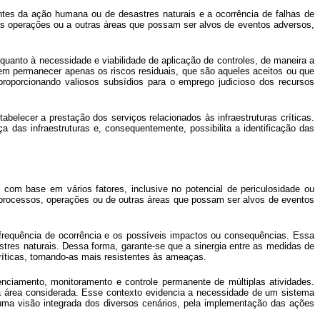
ntes da ação humana ou de desastres naturais e a ocorrência de falhas de
, às operações ou a outras áreas que possam ser alvos de eventos adversos,
quanto à necessidade e viabilidade de aplicação de controles, de maneira a
vem permanecer apenas os riscos residuais, que são aqueles aceitos ou que
 proporcionando valiosos subsídios para o emprego judicioso dos recursos
tabelecer a prestação dos serviços relacionados às infraestruturas críticas.
das infraestruturas e, consequentemente, possibilita a identificação das
 com base em vários fatores, inclusive no potencial de periculosidade ou
a, processos, operações ou de outras áreas que possam ser alvos de eventos
 frequência de ocorrência e os possíveis impactos ou consequências. Essa
res naturais. Dessa forma, garante-se que a sinergia entre as medidas de
críticas, tornando-as mais resistentes às ameaças.
nciamento, monitoramento e controle permanente de múltiplas atividades.
da área considerada. Esse contexto evidencia a necessidade de um sistema
 uma visão integrada dos diversos cenários, pela implementação das ações