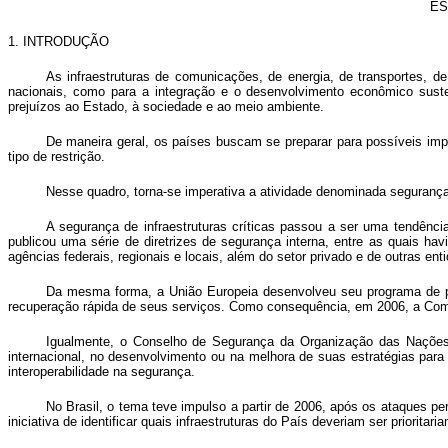
ES
1.
INTRODUÇÃO
As infraestruturas de comunicações, de energia, de transportes, 
nacionais, como para a integração e o desenvolvimento econômico suste
prejuízos ao Estado, à sociedade e ao meio ambiente.
De maneira geral, os países buscam se preparar para possíveis impr
tipo de restrição.
Nesse quadro, torna-se imperativa a atividade denominada segurança 
A segurança de infraestruturas críticas passou a ser uma tendênc
publicou uma série de diretrizes de segurança interna, entre as quais ha
agências federais, regionais e locais, além do setor privado e de outras ent
Da mesma forma, a União Europeia desenvolveu seu programa de prot
recuperação rápida de seus serviços. Como consequência, em 2006, a Com
Igualmente, o Conselho de Segurança da Organização das Nações 
internacional, no desenvolvimento ou na melhora de suas estratégias para
interoperabilidade na segurança.
No Brasil, o tema teve impulso a partir de 2006, após os ataques p
iniciativa de identificar quais infraestruturas do País deveriam ser priorit