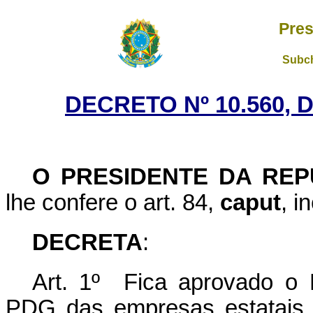
Pres
Subch
DECRETO Nº 10.560, 
O PRESIDENTE DA REP
lhe confere o art. 84,
caput
, i
DECRETA
:
Art. 1º Fica aprovado o 
PDG das empresas estatais f