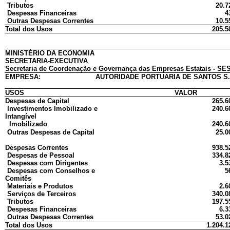
Tributos
20.7
Despesas Financeiras
4
Outras Despesas Correntes
10.5
Total dos Usos
205.5
MINISTÉRIO DA ECONOMIA
SECRETARIA-EXECUTIVA
Secretaria de Coordenação e Governança das Empresas Estatais - SES
EMPRESA:
AUTORIDADE PORTUARIA DE SANTOS S
USOS
VALOR
Despesas de Capital
265.6
Investimentos Imobilizado e
240.6
Intangível
Imobilizado
240.6
Outras Despesas de Capital
25.0
Despesas Correntes
938.5
Despesas de Pessoal
334.8
Despesas com Dirigentes
3.5
Despesas com Conselhos e
5
Comitês
Materiais e Produtos
2.6
Serviços de Terceiros
340.0
Tributos
197.5
Despesas Financeiras
6.3
Outras Despesas Correntes
53.0
Total dos Usos
1.204.1