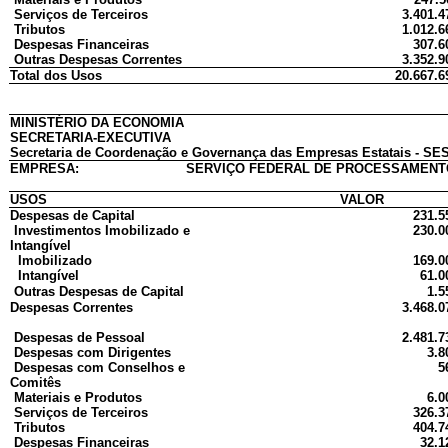
Serviços de Terceiros
3.401.4
Tributos
1.012.6
Despesas Financeiras
307.6
Outras Despesas Correntes
3.352.9
Total dos Usos
20.667.6
MINISTÉRIO DA ECONOMIA
SECRETARIA-EXECUTIVA
Secretaria de Coordenação e Governança das Empresas Estatais - SES
EMPRESA:
SERVIÇO FEDERAL DE PROCESSAMENTO
USOS
VALOR
Despesas de Capital
231.5
Investimentos Imobilizado e
230.0
Intangível
Imobilizado
169.0
Intangível
61.0
Outras Despesas de Capital
1.5
Despesas Correntes
3.468.0
Despesas de Pessoal
2.481.7
Despesas com Dirigentes
3.8
Despesas com Conselhos e
5
Comitês
Materiais e Produtos
6.0
Serviços de Terceiros
326.3
Tributos
404.7
Despesas Financeiras
32.1