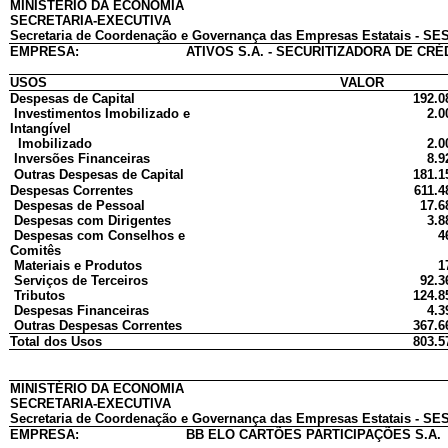
MINISTÉRIO DA ECONOMIA
SECRETARIA-EXECUTIVA
Secretaria de Coordenação e Governança das Empresas Estatais - SES
EMPRESA:
ATIVOS S.A. - SECURITIZADORA DE CR
USOS
VALOR
Despesas de Capital
192.0
Investimentos Imobilizado e
2.0
Intangível
Imobilizado
2.0
Inversões Financeiras
8.9
Outras Despesas de Capital
181.1
Despesas Correntes
611.4
Despesas de Pessoal
17.6
Despesas com Dirigentes
3.8
Despesas com Conselhos e
4
Comitês
Materiais e Produtos
1
Serviços de Terceiros
92.3
Tributos
124.8
Despesas Financeiras
4.3
Outras Despesas Correntes
367.6
Total dos Usos
803.5
MINISTÉRIO DA ECONOMIA
SECRETARIA-EXECUTIVA
Secretaria de Coordenação e Governança das Empresas Estatais - SES
EMPRESA:
BB ELO CARTÕES PARTICIPAÇÕES S.A.