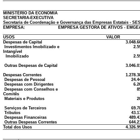
MINISTÉRIO DA ECONOMIA
SECRETARIA-EXECUTIVA
Secretaria de Coordenação e Governança das Empresas Estatais - SES
EMPRESA:
EMPRESA GESTORA DE ATIVOS - EMGE
USOS
VALOR
Despesas de Capital
3.048.6
Investimentos Imobilizado e
2.5
Intangível
Imobilizado
2.5
Outras Despesas de Capital
3.046.0
Despesas Correntes
1.278.3
Despesas de Pessoal
24.4
Despesas com Dirigentes
6.2
Despesas com Conselhos e
8
Comitês
Materiais e Produtos
2
Serviços de Terceiros
69.7
Tributos
43.1
Despesas Financeiras
489.4
Outras Despesas Correntes
644.2
Total dos Usos
4.326.9