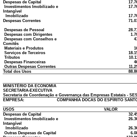
Despesas de Capital
17.7
Investimentos Imobilizado e
17.7
Intangível
Imobilizado
17.7
Despesas Correntes
71.0
Despesas de Pessoal
28.7
Despesas com Dirigentes
1.7
Despesas com Conselhos e
4
Comitês
Materiais e Produtos
1
Serviços de Terceiros
18.1
Tributos
10.1
Despesas Financeiras
4
Outras Despesas Correntes
11.2
Total dos Usos
88.8
MINISTÉRIO DA ECONOMIA
SECRETARIA-EXECUTIVA
Secretaria de Coordenação e Governança das Empresas Estatais - SES
EMPRESA:
COMPANHIA DOCAS DO ESPÍRITO SANTO
USOS
VALOR
Despesas de Capital
32.4
Investimentos Imobilizado e
26.3
Intangível
Imobilizado
26.3
Outras Despesas de Capital
6.0