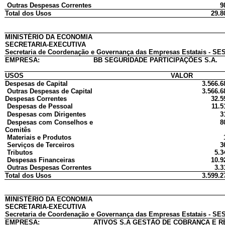
Outras Despesas Correntes
9
Total dos Usos
29.8
MINISTÉRIO DA ECONOMIA
SECRETARIA-EXECUTIVA
Secretaria de Coordenação e Governança das Empresas Estatais - SES
EMPRESA:
BB SEGURIDADE PARTICIPAÇÕES S.A.
USOS
VALOR
Despesas de Capital
3.566.6
Outras Despesas de Capital
3.566.6
Despesas Correntes
32.5
Despesas de Pessoal
11.5
Despesas com Dirigentes
3
Despesas com Conselhos e
8
Comitês
Materiais e Produtos
Serviços de Terceiros
3
Tributos
5.3
Despesas Financeiras
10.9
Outras Despesas Correntes
3.3
Total dos Usos
3.599.2
MINISTÉRIO DA ECONOMIA
SECRETARIA-EXECUTIVA
Secretaria de Coordenação e Governança das Empresas Estatais - SES
EMPRESA:
ATIVOS S.A GESTÃO DE COBRANÇA E 