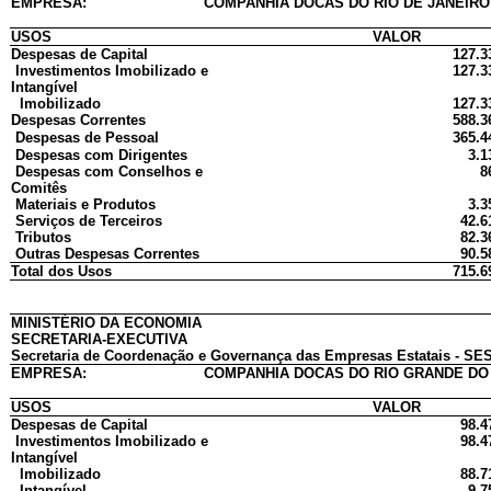
EMPRESA:
COMPANHIA DOCAS DO RIO DE JANEIRO 
USOS
VALOR
Despesas de Capital
127.3
Investimentos Imobilizado e
127.3
Intangível
Imobilizado
127.3
Despesas Correntes
588.3
Despesas de Pessoal
365.4
Despesas com Dirigentes
3.1
Despesas com Conselhos e
8
Comitês
Materiais e Produtos
3.3
Serviços de Terceiros
42.6
Tributos
82.3
Outras Despesas Correntes
90.5
Total dos Usos
715.6
MINISTÉRIO DA ECONOMIA
SECRETARIA-EXECUTIVA
Secretaria de Coordenação e Governança das Empresas Estatais - SES
EMPRESA:
COMPANHIA DOCAS DO RIO GRANDE DO
USOS
VALOR
Despesas de Capital
98.4
Investimentos Imobilizado e
98.4
Intangível
Imobilizado
88.7
Intangível
9.7