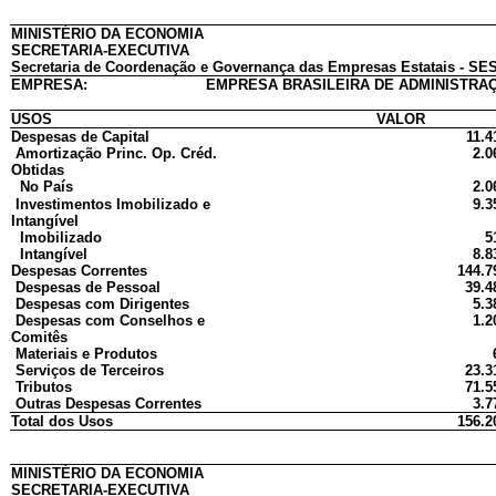
MINISTÉRIO DA ECONOMIA
SECRETARIA-EXECUTIVA
Secretaria de Coordenação e Governança das Empresas Estatais - SES
EMPRESA:
EMPRESA BRASILEIRA DE ADMINISTRAÇ
USOS
VALOR
Despesas de Capital
11.4
Amortização Princ. Op. Créd.
2.0
Obtidas
No País
2.0
Investimentos Imobilizado e
9.3
Intangível
Imobilizado
5
Intangível
8.8
Despesas Correntes
144.7
Despesas de Pessoal
39.4
Despesas com Dirigentes
5.3
Despesas com Conselhos e
1.2
Comitês
Materiais e Produtos
Serviços de Terceiros
23.3
Tributos
71.5
Outras Despesas Correntes
3.7
Total dos Usos
156.2
MINISTÉRIO DA ECONOMIA
SECRETARIA-EXECUTIVA