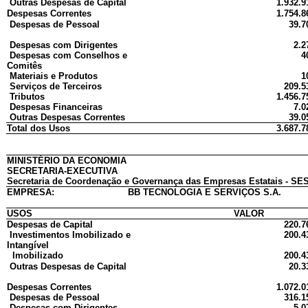
Outras Despesas de Capital
1.932.9
Despesas Correntes
1.754.8
Despesas de Pessoal
39.7
Despesas com Dirigentes
2.2
Despesas com Conselhos e
4
Comitês
Materiais e Produtos
1
Serviços de Terceiros
209.5
Tributos
1.456.7
Despesas Financeiras
7.0
Outras Despesas Correntes
39.0
Total dos Usos
3.687.7
MINISTÉRIO DA ECONOMIA
SECRETARIA-EXECUTIVA
Secretaria de Coordenação e Governança das Empresas Estatais - SES
EMPRESA:
BB TECNOLOGIA E SERVIÇOS S.A.
USOS
VALOR
Despesas de Capital
220.7
Investimentos Imobilizado e
200.4
Intangível
Imobilizado
200.4
Outras Despesas de Capital
20.3
Despesas Correntes
1.072.0
Despesas de Pessoal
316.1
Despesas com Dirigentes
5.0