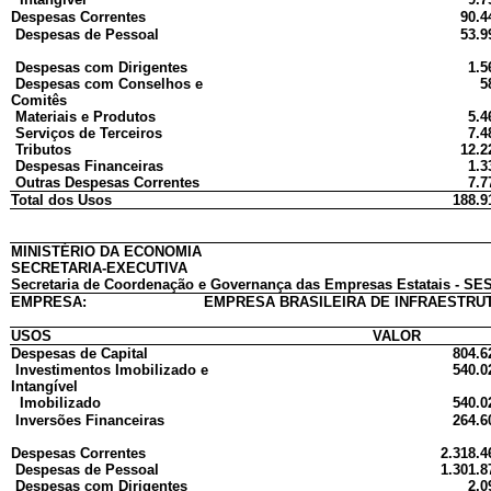
Despesas Correntes
90.4
Despesas de Pessoal
53.9
Despesas com Dirigentes
1.5
Despesas com Conselhos e
5
Comitês
Materiais e Produtos
5.4
Serviços de Terceiros
7.4
Tributos
12.2
Despesas Financeiras
1.3
Outras Despesas Correntes
7.7
Total dos Usos
188.9
MINISTÉRIO DA ECONOMIA
SECRETARIA-EXECUTIVA
Secretaria de Coordenação e Governança das Empresas Estatais - SES
EMPRESA:
EMPRESA BRASILEIRA DE INFRAESTRU
USOS
VALOR
Despesas de Capital
804.6
Investimentos Imobilizado e
540.0
Intangível
Imobilizado
540.0
Inversões Financeiras
264.6
Despesas Correntes
2.318.4
Despesas de Pessoal
1.301.8
Despesas com Dirigentes
2.0