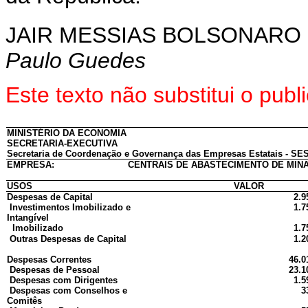
JAIR MESSIAS BOLSONARO
Paulo Guedes
Este texto não substitui o pu
MINISTÉRIO DA ECONOMIA
SECRETARIA-EXECUTIVA
Secretaria de Coordenação e Governança das Empresas Estatais - SES
EMPRESA:
CENTRAIS DE ABASTECIMENTO DE MINA
USOS
VALOR
Despesas de Capital
2.9
Investimentos Imobilizado e
1.7
Intangível
Imobilizado
1.7
Outras Despesas de Capital
1.2
Despesas Correntes
46.0
Despesas de Pessoal
23.1
Despesas com Dirigentes
1.5
Despesas com Conselhos e
3
Comitês