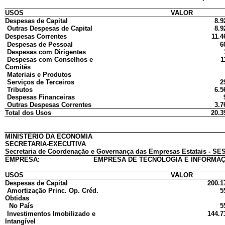
USOS
VALOR
Despesas de Capital
8.9
Outras Despesas de Capital
8.9
Despesas Correntes
11.4
Despesas de Pessoal
6
Despesas com Dirigentes
Despesas com Conselhos e
1
Comitês
Materiais e Produtos
Serviços de Terceiros
2
Tributos
6.5
Despesas Financeiras
Outras Despesas Correntes
3.7
Total dos Usos
20.3
MINISTÉRIO DA ECONOMIA
SECRETARIA-EXECUTIVA
Secretaria de Coordenação e Governança das Empresas Estatais - SES
EMPRESA:
EMPRESA DE TECNOLOGIA E INFORMAÇ
USOS
VALOR
Despesas de Capital
200.1
Amortização Princ. Op. Créd.
5
Obtidas
No País
5
Investimentos Imobilizado e
144.7
Intangível