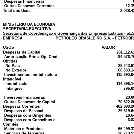
Despesas Financeiras
Outras Despesas Correntes
12.3
Total dos Usos
2.028.4
MINISTÉRIO DA ECONOMIA
SECRETARIA-EXECUTIVA
Secretaria de Coordenação e Governança das Empresas Estatais - SES
EMPRESA:
PETRÓLEO BRASILEIRO S.A. - PETROB
USOS
VALOR
Despesas de Capital
281.112.6
Amortização Princ. Op. Créd.
94.576.7
Obtidas
No País
28.243.6
No Exterior
66.333.1
Investimentos Imobilizado e
115.693.0
Intangível
Imobilizado
114.896.1
Intangível
796.8
Inversões Financeiras
20.0
Outras Despesas de Capital
70.822.8
Despesas Correntes
482.990.2
Despesas de Pessoal
25.619.6
Despesas com Dirigentes
18.6
Despesas com Conselhos e
6.8
Comitês
Materiais e Produtos
66.499.3
Serviços de Terceiros
28.719.5