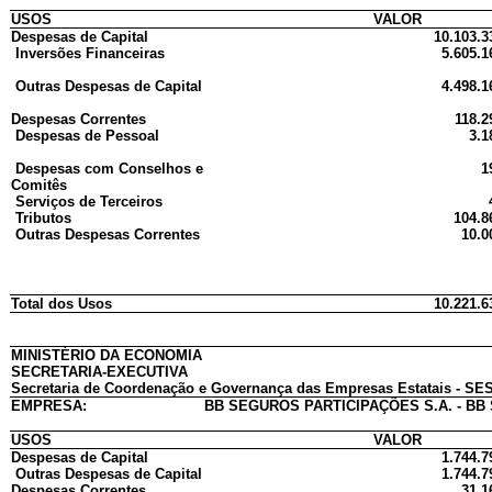
USOS
VALOR
Despesas de Capital
10.103.3
Inversões Financeiras
5.605.1
Outras Despesas de Capital
4.498.1
Despesas Correntes
118.2
Despesas de Pessoal
3.1
Despesas com Conselhos e
1
Comitês
Serviços de Terceiros
Tributos
104.8
Outras Despesas Correntes
10.0
Total dos Usos
10.221.6
MINISTÉRIO DA ECONOMIA
SECRETARIA-EXECUTIVA
Secretaria de Coordenação e Governança das Empresas Estatais - SES
EMPRESA:
BB SEGUROS PARTICIPAÇÕES S.A. - B
USOS
VALOR
Despesas de Capital
1.744.7
Outras Despesas de Capital
1.744.7
Despesas Correntes
31.1