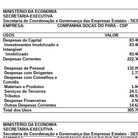
MINISTÉRIO DA ECONOMIA
SECRETARIA-EXECUTIVA
Secretaria de Coordenação e Governança das Empresas Estatais - SES
EMPRESA:
COMPANHIA DOCAS DO PARÁ - CDP
USOS
VALOR
Despesas de Capital
83.4
Investimentos Imobilizado e
83.4
Intangível
Imobilizado
83.4
Despesas Correntes
222.3
Despesas de Pessoal
132.0
Despesas com Dirigentes
1.7
Despesas com Conselhos e
4
Comitês
Materiais e Produtos
1.8
Serviços de Terceiros
24.1
Tributos
44.9
Despesas Financeiras
2.5
Outras Despesas Correntes
14.6
Total dos Usos
305.7
MINISTÉRIO DA ECONOMIA
SECRETARIA-EXECUTIVA
Secretaria de Coordenação e Governança das Empresas Estatais - SES