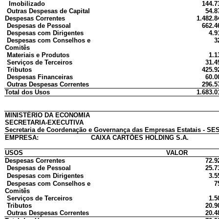
Imobilizado
144.7
Outras Despesas de Capital
54.8
Despesas Correntes
1.482.8
Despesas de Pessoal
662.4
Despesas com Dirigentes
4.9
Despesas com Conselhos e
3
Comitês
Materiais e Produtos
1.1
Serviços de Terceiros
31.4
Tributos
425.9
Despesas Financeiras
60.0
Outras Despesas Correntes
296.5
Total dos Usos
1.683.0
MINISTÉRIO DA ECONOMIA
SECRETARIA-EXECUTIVA
Secretaria de Coordenação e Governança das Empresas Estatais - SES
EMPRESA:
CAIXA CARTÕES HOLDING S.A.
USOS
VALOR
Despesas Correntes
72.9
Despesas de Pessoal
25.7
Despesas com Dirigentes
3.5
Despesas com Conselhos e
7
Comitês
Serviços de Terceiros
1.5
Tributos
20.9
Outras Despesas Correntes
20.4