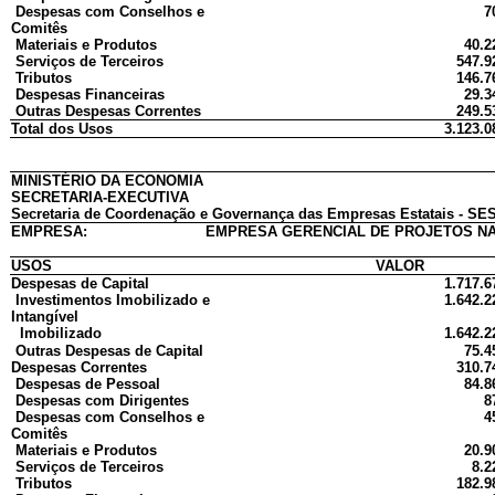
Despesas com Conselhos e
7
Comitês
Materiais e Produtos
40.2
Serviços de Terceiros
547.9
Tributos
146.7
Despesas Financeiras
29.3
Outras Despesas Correntes
249.5
Total dos Usos
3.123.0
MINISTÉRIO DA ECONOMIA
SECRETARIA-EXECUTIVA
Secretaria de Coordenação e Governança das Empresas Estatais - SES
EMPRESA:
EMPRESA GERENCIAL DE PROJETOS NA
USOS
VALOR
Despesas de Capital
1.717.6
Investimentos Imobilizado e
1.642.2
Intangível
Imobilizado
1.642.2
Outras Despesas de Capital
75.4
Despesas Correntes
310.7
Despesas de Pessoal
84.8
Despesas com Dirigentes
8
Despesas com Conselhos e
4
Comitês
Materiais e Produtos
20.9
Serviços de Terceiros
8.2
Tributos
182.9