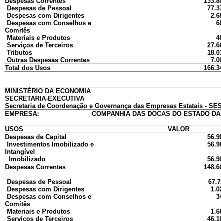
Despesas Correntes
133.8
Despesas de Pessoal
77.3
Despesas com Dirigentes
2.6
Despesas com Conselhos e
6
Comitês
Materiais e Produtos
4
Serviços de Terceiros
27.6
Tributos
18.0
Outras Despesas Correntes
7.0
Total dos Usos
166.3
MINISTÉRIO DA ECONOMIA
SECRETARIA-EXECUTIVA
Secretaria de Coordenação e Governança das Empresas Estatais - SES
EMPRESA:
COMPANHIA DAS DOCAS DO ESTADO DA 
USOS
VALOR
Despesas de Capital
56.9
Investimentos Imobilizado e
56.9
Intangível
Imobilizado
56.9
Despesas Correntes
148.6
Despesas de Pessoal
67.7
Despesas com Dirigentes
1.0
Despesas com Conselhos e
3
Comitês
Materiais e Produtos
1.6
Serviços de Terceiros
46.1