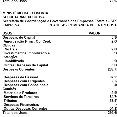
Total dos Usos
72.9
MINISTÉRIO DA ECONOMIA
SECRETARIA-EXECUTIVA
Secretaria de Coordenação e Governança das Empresas Estatais - SES
EMPRESA:
CEAGESP - COMPANHIA DE ENTREPOST
USOS
VALOR
Despesas de Capital
5.9
Amortização Princ. Op. Créd.
2.0
Obtidas
No País
2.0
Investimentos Imobilizado e
9
Intangível
Imobilizado
9
Outras Despesas de Capital
3.0
Despesas Correntes
289.7
Despesas de Pessoal
107.2
Despesas com Dirigentes
2.2
Despesas com Conselhos e
4
Comitês
Materiais e Produtos
2.9
Serviços de Terceiros
84.7
Tributos
37.9
Despesas Financeiras
Outras Despesas Correntes
54.1
Total dos Usos
295.6