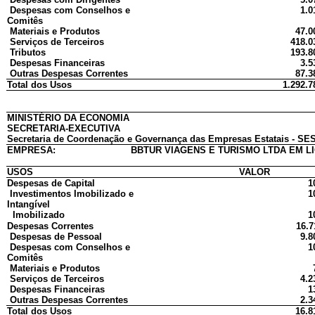
Despesas com Conselhos e
1.0
Comitês
Materiais e Produtos
47.0
Serviços de Terceiros
418.0
Tributos
193.8
Despesas Financeiras
3.5
Outras Despesas Correntes
87.3
Total dos Usos
1.292.7
MINISTÉRIO DA ECONOMIA
SECRETARIA-EXECUTIVA
Secretaria de Coordenação e Governança das Empresas Estatais - SES
EMPRESA:
BBTUR VIAGENS E TURISMO LTDA EM L
USOS
VALOR
Despesas de Capital
1
Investimentos Imobilizado e
1
Intangível
Imobilizado
1
Despesas Correntes
16.7
Despesas de Pessoal
9.8
Despesas com Conselhos e
1
Comitês
Materiais e Produtos
Serviços de Terceiros
4.2
Despesas Financeiras
1
Outras Despesas Correntes
2.3
Total dos Usos
16.8