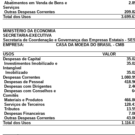
Abatimentos em Venda de Bens e
2.8
Serviços
Outras Despesas Correntes
209.8
Total dos Usos
3.699.6
MINISTÉRIO DA ECONOMIA
SECRETARIA-EXECUTIVA
Secretaria de Coordenação e Governança das Empresas Estatais - SES
EMPRESA:
CASA DA MOEDA DO BRASIL - CMB
USOS
VALOR
Despesas de Capital
35.0
Investimentos Imobilizado e
35.0
Intangível
Imobilizado
35.0
Despesas Correntes
1.080.9
Despesas de Pessoal
418.9
Despesas com Dirigentes
2.4
Despesas com Conselhos e
6
Comitês
Materiais e Produtos
466.8
Serviços de Terceiros
128.4
Tributos
13.5
Despesas Financeiras
7.0
Outras Despesas Correntes
43.0
Total dos Usos
1.116.0