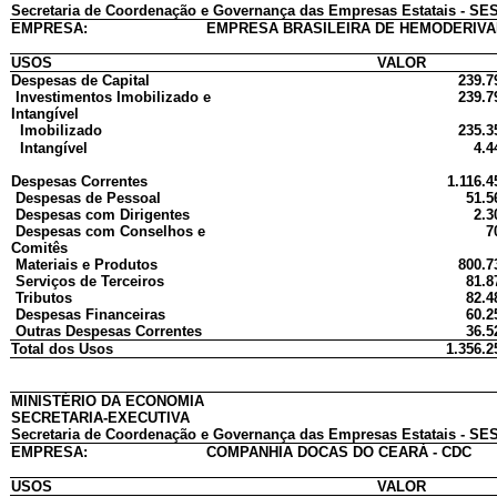
Secretaria de Coordenação e Governança das Empresas Estatais - SES
EMPRESA:
EMPRESA BRASILEIRA DE HEMODERIVA
USOS
VALOR
Despesas de Capital
239.7
Investimentos Imobilizado e
239.7
Intangível
Imobilizado
235.3
Intangível
4.4
Despesas Correntes
1.116.4
Despesas de Pessoal
51.5
Despesas com Dirigentes
2.3
Despesas com Conselhos e
7
Comitês
Materiais e Produtos
800.7
Serviços de Terceiros
81.8
Tributos
82.4
Despesas Financeiras
60.2
Outras Despesas Correntes
36.5
Total dos Usos
1.356.2
MINISTÉRIO DA ECONOMIA
SECRETARIA-EXECUTIVA
Secretaria de Coordenação e Governança das Empresas Estatais - SES
EMPRESA:
COMPANHIA DOCAS DO CEARÁ - CDC
USOS
VALOR