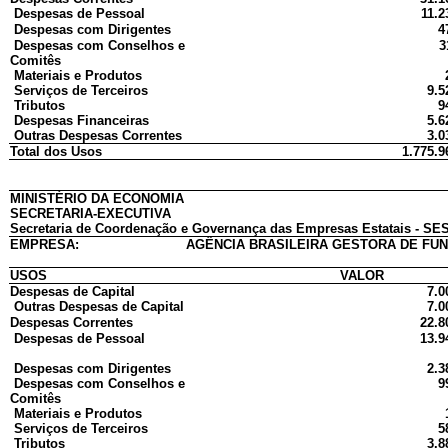
Despesas de Pessoal
11.2
Despesas com Dirigentes
4
Despesas com Conselhos e
3
Comitês
Materiais e Produtos
Serviços de Terceiros
9.5
Tributos
9
Despesas Financeiras
5.6
Outras Despesas Correntes
3.0
Total dos Usos
1.775.9
MINISTÉRIO DA ECONOMIA
SECRETARIA-EXECUTIVA
Secretaria de Coordenação e Governança das Empresas Estatais - SES
EMPRESA:
AGÊNCIA BRASILEIRA GESTORA DE FUN
USOS
VALOR
Despesas de Capital
7.0
Outras Despesas de Capital
7.0
Despesas Correntes
22.8
Despesas de Pessoal
13.9
Despesas com Dirigentes
2.3
Despesas com Conselhos e
9
Comitês
Materiais e Produtos
Serviços de Terceiros
5
Tributos
3.8