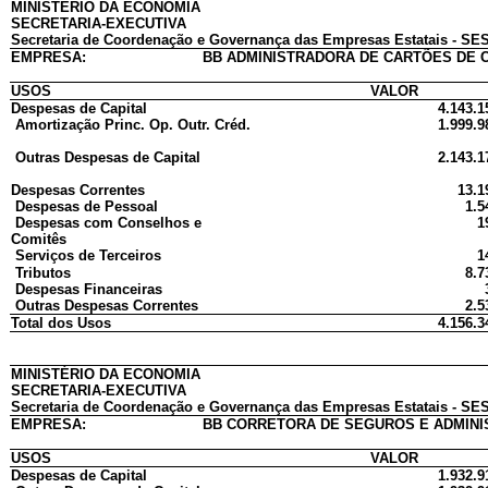
MINISTÉRIO DA ECONOMIA
SECRETARIA-EXECUTIVA
Secretaria de Coordenação e Governança das Empresas Estatais - SES
EMPRESA:
BB ADMINISTRADORA DE CARTÕES DE C
USOS
VALOR
Despesas de Capital
4.143.1
Amortização Princ. Op. Outr. Créd.
1.999.9
Outras Despesas de Capital
2.143.1
Despesas Correntes
13.1
Despesas de Pessoal
1.5
Despesas com Conselhos e
1
Comitês
Serviços de Terceiros
1
Tributos
8.7
Despesas Financeiras
Outras Despesas Correntes
2.5
Total dos Usos
4.156.3
MINISTÉRIO DA ECONOMIA
SECRETARIA-EXECUTIVA
Secretaria de Coordenação e Governança das Empresas Estatais - SES
EMPRESA:
BB CORRETORA DE SEGUROS E ADMINIS
USOS
VALOR
Despesas de Capital
1.932.9