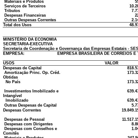
Materiais e Produtos
5
Serviços de Terceiros
10.2
Tributos
7.7
Despesas Financeiras
2
Outras Despesas Correntes
2.1
Total dos Usos
48.9
MINISTÉRIO DA ECONOMIA
SECRETARIA-EXECUTIVA
Secretaria de Coordenação e Governança das Empresas Estatais - SES
EMPRESA:
EMPRESA BRASILEIRA DE CORREIOS E 
USOS
VALOR
Despesas de Capital
818.5
Amortização Princ. Op. Créd.
173.3
Obtidas
No País
173.3
Investimentos Imobilizado e
639.4
Intangível
Imobilizado
639.4
Outras Despesas de Capital
5.7
Despesas Correntes
19.849.1
Despesas de Pessoal
11.517.1
Despesas com Dirigentes
8.8
Despesas com Conselhos e
1.0
Comitês
Materiais e Produtos
247.5