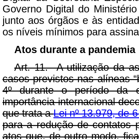
Governo Digital do Ministéri
junto aos órgãos e às entidad
os níveis mínimos para assina
Atos durante a pandemia
Art. 11. A utilização da a
casos previstos nas alíneas “b
4º durante o período da 
importância internacional de
que trata a
Lei nº 13.979, de 6
para a redução de contatos p
atos que, de outro modo, fica