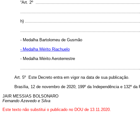
“Art. 2º ....................................................................................
...............................................................................................
h) ............................................................................................
...............................................................................................
- Medalha Bartolomeu de Gusmão
- Medalha Mérito Riachuelo
- Medalha Mérito Aeroterrestre
.............................................................................................
Art. 5º Este Decreto entra em vigor na data de sua publicação.
Brasília, 12 de novembro de 2020; 199º da Independência e 132º da 
JAIR MESSIAS BOLSONARO
Fernando Azevedo e Silva
Este texto não substitui o publicado no DOU de 13.11.2020.