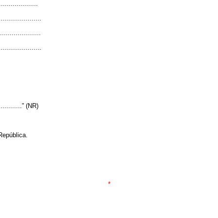
...................
......................
.....................
......................
..............” (NR)
República.
*