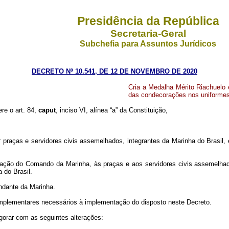
Presidência da República
Secretaria-Geral
Subchefia para Assuntos Jurídicos
DECRETO Nº 10.541, DE 12 DE NOVEMBRO DE 2020
Cria a Medalha Mérito Riachuelo 
das condecorações nos uniformes 
ere o art. 84,
caput
, inciso VI, alínea “a” da Constituição,
r praças e servidores civis assemelhados, integrantes da Marinha do Brasil
cação do Comando da Marinha, às praças e aos servidores civis assemelhado
 do Brasil.
ndante da Marinha.
mplementares necessários à implementação do disposto neste Decreto.
igorar com as seguintes alterações: