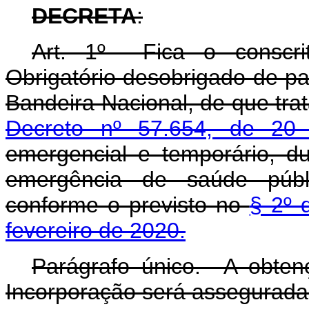
DECRETA
:
Art. 1º Fica o conscrit
Obrigatório desobrigado de pa
Bandeira Nacional, de que tr
Decreto nº 57.654, de 20
emergencial e temporário, d
emergência de saúde públic
conforme o previsto no
§ 2º 
fevereiro de 2020.
Parágrafo único. A obten
Incorporação será assegurada 