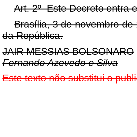
Art. 2º Este Decreto entra
Brasília, 3 de novembro de
da República.
JAIR MESSIAS BOLSONARO
Fernando Azevedo e Silva
Este texto não substitui o pu