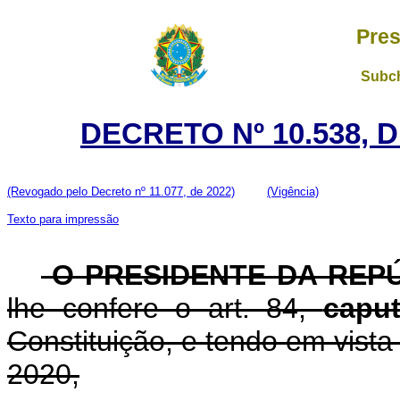
Pres
Subch
DECRETO Nº 10.538, 
(Revogado pelo Decreto nº 11.077, de 2022)
(Vigência)
Texto para impressão
O PRESIDENTE DA REP
lhe confere o art. 84,
capu
Constituição, e tendo em vista 
2020,