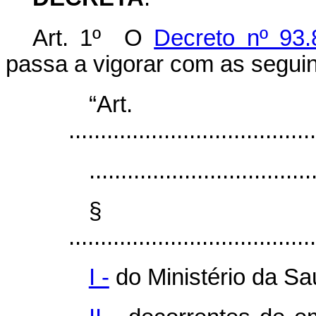
Art. 1º O
Decreto nº 93
passa a vigorar com as seguin
“Ar
.......................................
...................................
§
.......................................
I -
do Ministério da Sa