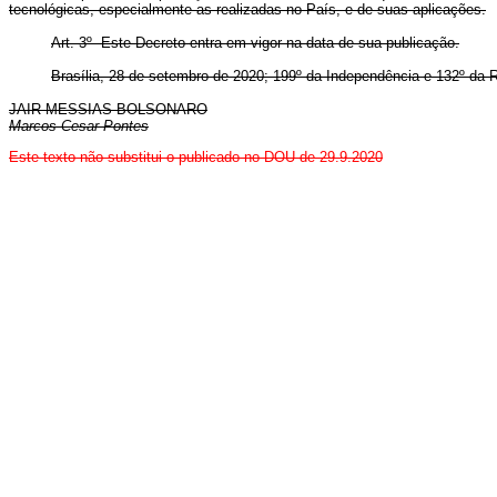
tecnológicas, especialmente as realizadas no País, e de suas aplicações.
Art. 3º Este Decreto entra em vigor na data de sua publicação.
Brasília, 28 de setembro de 2020; 199º da Independência e 132º da R
JAIR MESSIAS BOLSONARO
Marcos Cesar Pontes
Este texto não substitui o publicado no DOU de 29.9.2020