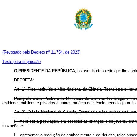
(Revogado pelo Decreto nº 11.754, de 2023)
Texto para impressão
O PRESIDENTE DA REPÚBLICA
, no uso da atribuição que lhe conf
DECRETA
:
Art. 1º Fica instituído o Mês Nacional da Ciência, Tecnologia e In
Parágrafo único. Caberá ao Ministério da Ciência, Tecnologia e I
entidades públicos e privados atuantes na área de ciência, tecnologia ou in
Art. 2º O Mês Nacional da Ciência, Tecnologia e Inovações terá, no
I - mobilizar a população, em especial as crianças e os jovens, em t
inovação; e
II - apresentar a produção de conhecimento e de riqueza, relacionad