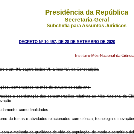
Presidência da República
Secretaria-Geral
Subchefia para Assuntos Jurídicos
DECRETO Nº 10.497, DE 28 DE SETEMBRO DE 2020
Institui o Mês Nacional da Ciênci
ere o art. 84,
caput
, inciso VI, alínea “a”, da Constituição,
ovações, comemorado no mês de outubro de cada ano.
novações a coordenação das comemorações relativas ao Mês Nacional da Ciê
ovação.
tadamente, como finalidades:
orno de temas e atividades relacionados com ciência, tecnologia e inovações,
a com a melhoria da qualidade de vida da população, de modo a permitir o de