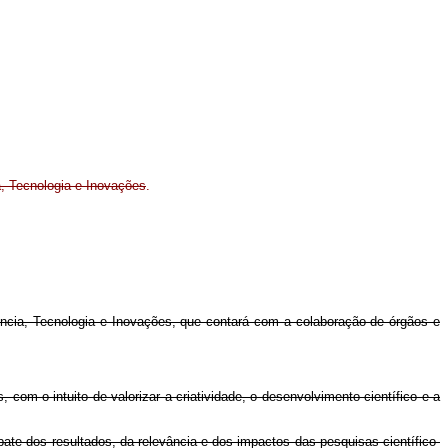
a, Tecnologia e Inovações
.
ncia, Tecnologia e Inovações, que contará com a colaboração de órgãos e
 com o intuito de valorizar a criatividade, o desenvolvimento científico e a
bate dos resultados, da relevância e dos impactos das pesquisas científico-