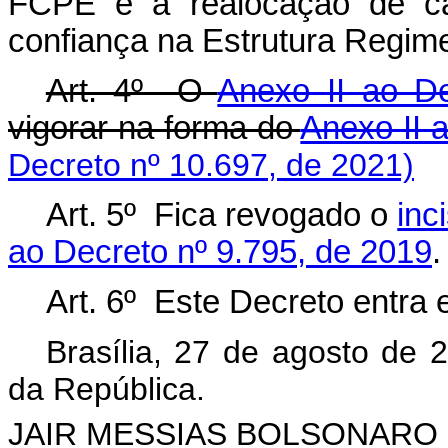
FCPE e à realocação de c
confiança na Estrutura Regime
Art. 4º O
Anexo II ao De
vigorar na forma do
Anexo II 
Decreto nº 10.697, de 2021)
Art. 5º Fica revogado o
inc
ao Decreto nº 9.795, de 2019
.
Art. 6º Este Decreto entra
Brasília, 27 de agosto de 
da República.
JAIR MESSIAS BOLSONARO