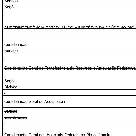
Serviço
Seção
SUPERINTENDÊNCIA ESTADUAL DO MINISTÉRIO DA SAÚDE NO RIO 
Coordenação
Serviço
Coordenação-Geral de Transferência de Recursos e Articulação Federativa
Seção
Divisão
Coordenação-Geral de Assistência
Divisão
Coordenação
Coordenação-Geral dos Hospitais Federais no Rio de Janeiro