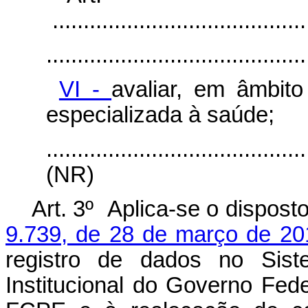
.........................................
..........................................
VI -
avaliar, em âmbit
especializada à saúde;
..........................................
(NR)
Art. 3º Aplica-se o dispost
9.739, de 28 de março de 20
registro de dados no Sis
Institucional do Governo Fed