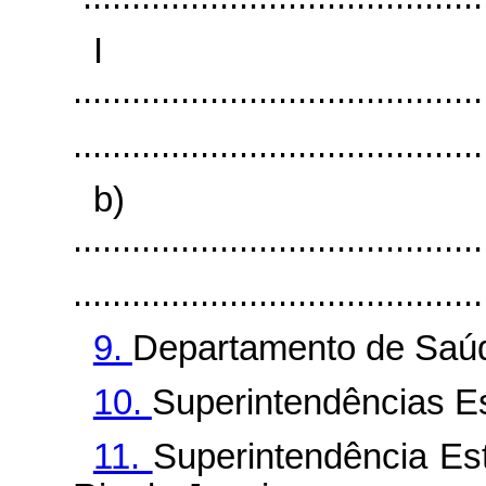
I
..........................................
..........................................
b)
..........................................
..........................................
9.
Departamento de Saúde
10.
Superintendências Es
11.
Superintendência Es