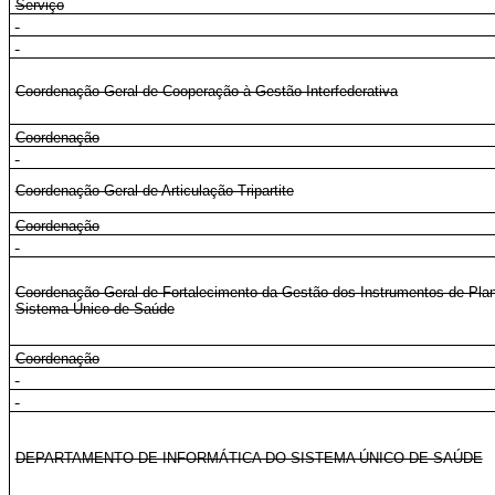
Serviço
Coordenação-Geral de Cooperação à Gestão Interfederativa
Coordenação
Coordenação-Geral de Articulação Tripartite
Coordenação
Coordenação-Geral de Fortalecimento da Gestão dos Instrumentos de Pla
Sistema Único de Saúde
Coordenação
DEPARTAMENTO DE INFORMÁTICA DO SISTEMA ÚNICO DE SAÚDE