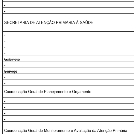
SECRETARIA DE ATENÇÃO PRIMÁRIA À SAÚDE
Gabinete
Serviço
Coordenação-Geral de Planejamento e Orçamento
Coordenação-Geral de Monitoramento e Avaliação da Atenção Primária