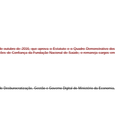
 de outubro de 2016, que aprova o Estatuto e o Quadro Demonstrativo dos
ões de Confiança da Fundação Nacional de Saúde, e remaneja cargos em
de Desburocratização, Gestão e Governo Digital do Ministério da Economia,