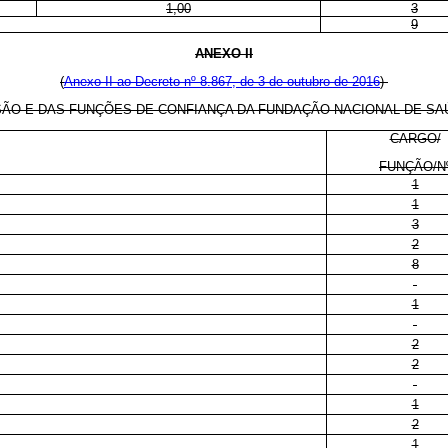
1,00
3
9
ANEXO II
(
Anexo II ao Decreto nº 8.867, de 3 de outubro de 2016
)
ÃO E DAS FUNÇÕES DE CONFIANÇA DA FUNDAÇÃO NACIONAL DE SA
CARGO/
FUNÇÃO/N
1
1
3
2
8
1
2
2
1
2
1