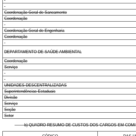
Coordenação-Geral de Saneamento
Coordenação
Coordenação-Geral de Engenharia
Coordenação
DEPARTAMENTO DE SAÚDE AMBIENTAL
Coordenação
Serviço
UNIDADES DESCENTRALIZADAS
Superintendências Estaduais
Divisão
Serviço
Seção
Setor
b) QUADRO RESUMO DE CUSTOS DOS CARGOS EM COMISSÃ