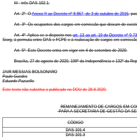
III - três DAS 102.1.
Art. 2º O
Anexo II ao Decreto nº 8.867, de 3 de outubro de 2016
, pa
Art. 3º Os ocupantes dos cargos em comissão que deixam de existir
Art. 4º Aplica-se o disposto nos
art. 13 ao art. 19 do Decreto nº 9.
Siorg, à permuta entre DAS e FCPE e à realocação de cargos em comissão
Art. 5º Este Decreto entra em vigor em 4 de setembro de 2020.
Brasília, 27 de agosto de 2020; 199º da Independência e 132º da Rep
JAIR MESSIAS BOLSONARO
Paulo Guedes
Eduardo Pazuello
Este texto não substitui o publicado no DOU de 28.8.2020.
REMANEJAMENTO DE CARGOS EM COM
PARA A SECRETARIA DE GESTÃO DA SE
CÓDIGO
DAS 101.4
DAS 101.3