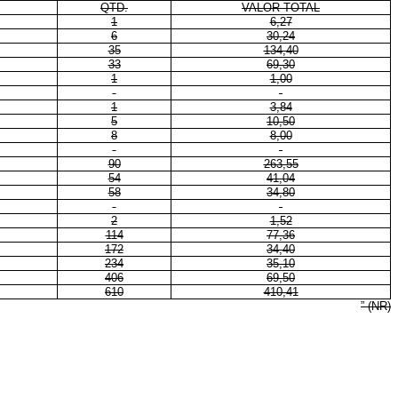
QTD.
VALOR TOTAL
1
6,27
6
30,24
35
134,40
33
69,30
1
1,00
1
3,84
5
10,50
8
8,00
90
263,55
54
41,04
58
34,80
2
1,52
114
77,36
172
34,40
234
35,10
406
69,50
610
410,41
” (NR)