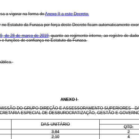
ssa a vigorar na forma do
Anexo II a este Decreto.
 no Estatuto da Funasa por força deste Decreto ficam automaticamente exo
739, de 28 de março de 2019
, quanto ao regimento interno, ao registro de dad
 e funções de confiança no Estatuto da Funasa.
ública.
ANEXO I
ISSÃO DO GRUPO-DIREÇÃO E ASSESSORAMENTO SUPERIORES - DA
CRETARIA ESPECIAL DE DESBUROCRATIZAÇÃO, GESTÃO E GOVERNO 
DAS-UNITÁRIO
QTD.
3,84
2
2,10
4