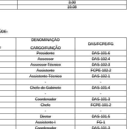
3,00
19,08
ÚDE:
DENOMINAÇÃO
DAS/FCPE/FG
º
CARGO/FUNÇÃO
Presidente
DAS 101.6
Assessor
DAS 102.4
Assessor Técnico
DAS 102.3
Assistente
FCPE 102.2
Assistente Técnico
DAS 102.1
Chefe de Gabinete
DAS 101.4
Coordenador
DAS 101.3
Chefe
FCPE 101.2
Diretor
DAS 101.5
Assistente I
FG-1
Coordenador
DAS 101.3