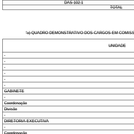
DAS 102.1
TOTAL
“a) QUADRO DEMONSTRATIVO DOS CARGOS EM COMISS
UNIDADE
GABINETE
Coordenação
Divisão
DIRETORIA-EXECUTIVA
Coordenação