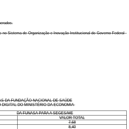
nerados.
os no Sistema de Organização e Inovação Institucional do Governo Federal -
S DA FUNDAÇÃO NACIONAL DE SAÚDE
DIGITAL DO MINISTÉRIO DA ECONOMIA
DA FUNASA PARA A SEGES/ME
VALOR TOTAL
7,68
8,40