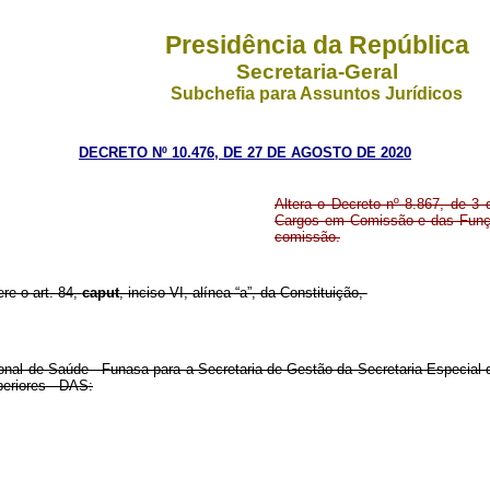
Presidência da República
Secretaria-Geral
Subchefia para Assuntos Jurídicos
DECRETO Nº 10.476, DE 27 DE AGOSTO DE 2020
Altera o Decreto nº 8.867, de 3
Cargos em Comissão e das Funç
comissão.
ere o art. 84,
caput
, inciso VI, alínea “a”, da Constituição,
nal de Saúde - Funasa para a Secretaria de Gestão da Secretaria Especial 
eriores - DAS: