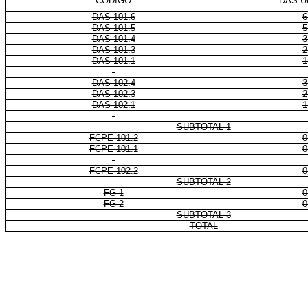
CÓDIGO
DAS-U
DAS 101.6
6
DAS 101.5
5
DAS 101.4
3
DAS 101.3
2
DAS 101.1
1
DAS 102.4
3
DAS 102.3
2
DAS 102.1
1
SUBTOTAL 1
FCPE 101.2
0
FCPE 101.1
0
FCPE 102.2
0
SUBTOTAL 2
FG-1
0
FG-2
0
SUBTOTAL 3
TOTAL