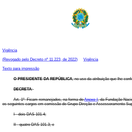
Vigência
(Revogado pelo Decreto nº 11.223, de 2022)
Vigência
Texto para impressão
O PRESIDENTE DA REPÚBLICA
, no uso da atribuição que lhe conf
DECRETA
:
Art. 1º Ficam remanejados, na forma do
Anexo I
, da Fundação Nacio
os seguintes cargos em comissão do Grupo-Direção e Assessoramento Sup
I - dois DAS 101.4;
II - quatro DAS 101.3; e