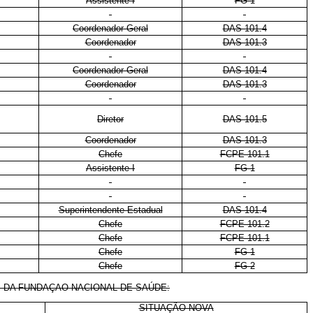
Assistente I
FG-1
Coordenador-Geral
DAS 101.4
Coordenador
DAS 101.3
Coordenador-Geral
DAS 101.4
Coordenador
DAS 101.3
Diretor
DAS 101.5
Coordenador
DAS 101.3
Chefe
FCPE 101.1
Assistente I
FG-1
Superintendente Estadual
DAS 101.4
Chefe
FCPE 101.2
Chefe
FCPE 101.1
Chefe
FG-1
Chefe
FG-2
DA FUNDAÇAO NACIONAL DE SAÚDE:
SITUAÇÃO NOVA