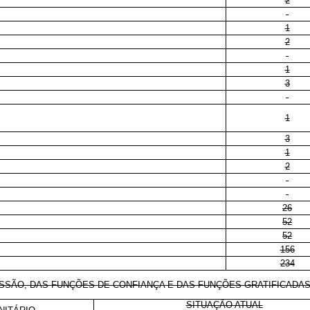
2
1
2
1
3
1
3
1
2
26
52
52
156
234
O, DAS FUNÇÕES DE CONFIANÇA E DAS FUNÇÕES GRATIFICADAS 
SITUAÇÃO ATUAL