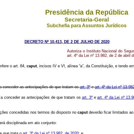
Presidência da República
Secretaria-Geral
Subchefia para Assuntos Jurídicos
DECRETO Nº 10.413, DE 2 DE JULHO DE 2020
Autoriza o Instituto Nacional do Segu
art. 4º da Lei nº
13.982,
de 2 de abril 
nfere o art. 84,
caput
,
incisos IV e VI, alínea “a”, da Constituição, e tendo em
o a conceder as antecipações de que tratam os
art. 3º
e
art. 4º da Lei nº 13.98
do a conceder as antecipações de que tratam os
art. 3º
e
art. 4º da Lei nº 13.
pações concedidas nos termos do disposto no
caput
deverão ficar limitados a
erá disciplinada em ato conjunto:
e que trata o
art. 3º da Lei nº 13.982, de 2020
; e