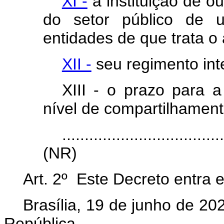
XI -
a instituição de o
do setor público de u
entidades de que trata o a
XII -
seu regimento int
XIII - o prazo para 
nível de compartilhamento
...................................
(NR)
Art. 2º Este Decreto entra 
Brasília, 19 de junho de 2
República.