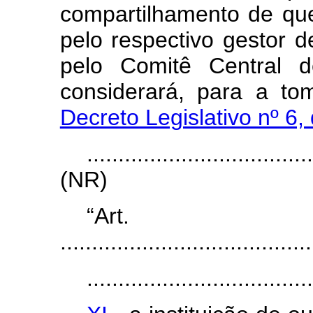
compartilhamento de que
pelo respectivo gestor 
pelo Comitê Central 
considerará, para a to
Decreto Legislativo nº 6
...................................
(NR)
“Ar
........................................
....................................