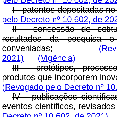
pelo Decreto nº 10.602, de 20
I - patentes depositadas no
pelo Decreto nº 10.602, de 20
II - concessão de cotit
resultados da pesquisa e 
conveniadas;
(Rev
2021)
(Vigência)
III - protótipos, proce
produtos que incorporem inova
(Revogado pelo Decreto nº 10
IV - publicações científic
eventos científicos, revisado
Decreto nº 10.602, de 2021)