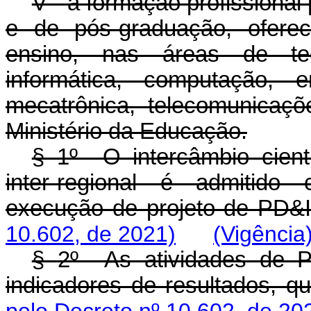
V - a formação profissional
e de pós-graduação, oferec
ensino, nas áreas de te
informática, computação, e
mecatrônica, telecomunicaçõ
Ministério da Educação.
§ 1º O intercâmbio científ
inter-regional é admitido
execução de projeto de PD&I
10.602, de 2021)
(Vigência
§ 2º As atividades de P
indicadores de resultados, q