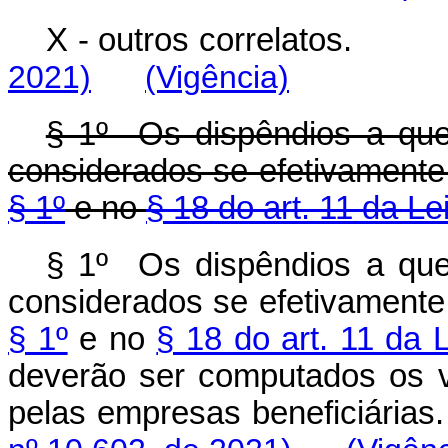
X - outros correlatos.
2021)
(Vigência)
§ 1º Os dispêndios a que
considerados se efetivamente
§ 1º
e no
§ 18 do art. 11 da Le
§ 1º Os dispêndios a que
considerados se efetivamente
§ 1º
e no
§ 18 do art. 11 da 
deverão ser computados os 
pelas empresas beneficiárias.