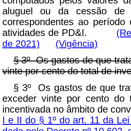
computados pelos valores d
aluguel ou da cessão de d
correspondentes ao período 
atividades de PD&I.
(Re
de 2021)
(Vigência)
§ 3º Os gastos de que trata
vinte por cento do total de in
§ 3º Os gastos de que trat
exceder vinte por cento do 
incentivada no âmbito de con
I e II do § 1º do art. 11 da Le