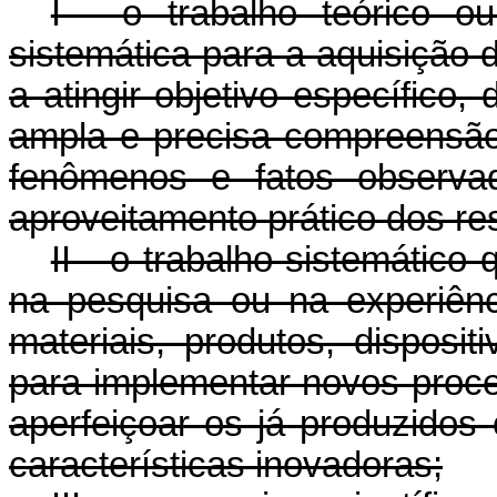
I - o trabalho teórico o
sistemática para a aquisição
a atingir objetivo específico,
ampla e precisa compreensã
fenômenos e fatos observad
aproveitamento prático dos re
II - o trabalho sistemático
na pesquisa ou na experiênc
materiais, produtos, dispos
para implementar novos proce
aperfeiçoar os já produzidos
características inovadoras;