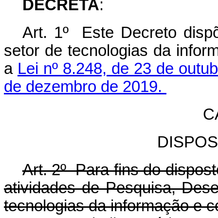
DECRETA
:
Art. 1º Este Decreto dispõ
setor de tecnologias da info
a
Lei nº 8.248, de 23 de outu
de dezembro de 2019.
C
DISPOS
Art. 2º Para fins do dispo
atividades de Pesquisa, Des
tecnologias da informação e 