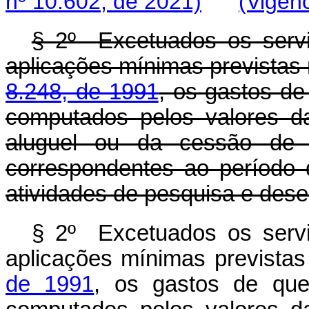
nº 10.602, de 2021)
(Vigênc
§ 2º Excetuados os serviç
aplicações mínimas previstas
8.248, de 1991
, os gastos de
computados pelos valores d
aluguel ou da cessão de d
correspondentes ao período 
atividades de pesquisa e dese
§ 2º Excetuados os serviç
aplicações mínimas prevista
de 1991
, os gastos de que