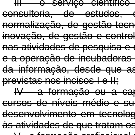
III - o serviço científic
consultoria, de estudos,
normalização, de gestão tecn
inovação, de gestão e control
nas atividades de pesquisa e
e a operação de incubadoras 
da informação, desde que a
previstas nos incisos I e II;
IV - a formação ou a cap
cursos de níveis médio e su
desenvolvimento em tecnolog
às atividades de que tratam os i