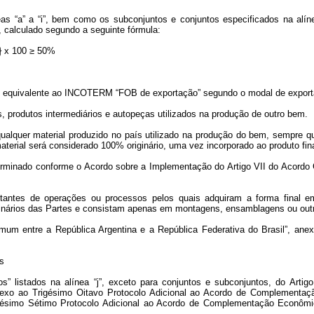
eas “a” a “i”, bem como os subconjuntos e conjuntos especificados na alín
calculado segundo a seguinte fórmula:
} x 100 ≥ 50%
 equivalente ao INCOTERM “FOB de exportação” segundo o modal de exporta
, produtos intermediários e autopeças utilizados na produção de outro bem.
qualquer material produzido no país utilizado na produção do bem, sempre que
erial será considerado 100% originário, uma vez incorporado ao produto fina
terminado conforme o Acordo
sobre a Implementação do Artigo VII do Acordo
ltantes
de
operações ou processos pelos quais
adquiram a
forma final 
iginários das Partes e consistam apenas em montagens, ensamblagens ou out
Comum entre a República Argentina e a República Federativa do Brasil”, an
s
os” listados na alínea “j”, exceto para conjuntos e subconjuntos, do Arti
 anexo ao Trigésimo Oitavo Protocolo Adicional ao Acordo de Complemen
gésimo Sétimo Protocolo Adicional ao Acordo de Complementação Econômic