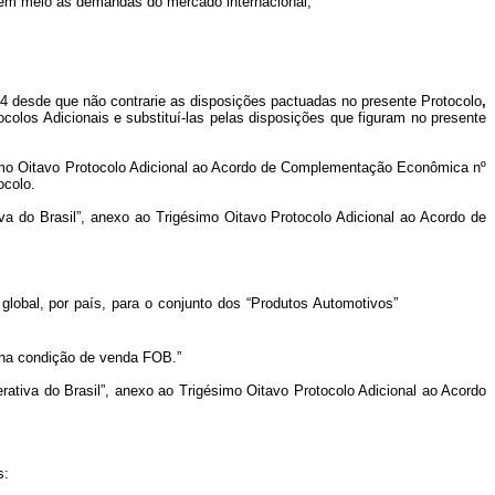
to em meio às demandas do mercado internacional;
14 desde que não contrarie as disposições pactuadas no presente Protocolo
,
los Adicionais e substituí-las pelas disposições que figuram no presente
simo Oitavo Protocolo Adicional ao Acordo de Complementação Econômica nº
ocolo.
va do Brasil”, anexo ao Trigésimo Oitavo Protocolo Adicional ao Acordo de
global, por país, para o conjunto dos “Produtos Automotivos”
, na condição de venda FOB.”
erativa do Brasil”, anexo ao Trigésimo Oitavo Protocolo Adicional ao Acordo
s: