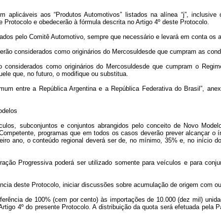
em aplicáveis aos “Produtos Automotivos” listados na alínea “j”, inclusive
 Protocolo e obedecerão à fórmula descrita no Artigo 4º deste Protocolo.
izados pelo Comitê Automotivo, sempre
que necessário e levará
em conta os a
lo serão considerados como originários do Mercosuldesde que cumpram as con
rão considerados como originários do Mercosuldesde que cumpram o Regi
uele que, no futuro, o modifique ou substitua
.
Comum entre a República Argentina e a República Federativa do Brasil”, an
odelos
culos, subconjuntos e conjuntos abrangidos pelo conceito de Novo Modelo
Competente, programas que em todos os casos deverão prever alcançar o índ
eiro ano, o conteúdo regional deverá ser de, no mínimo, 35% e, no início 
ração Progressiva poderá ser utilizado somente para veículos e para conju
ncia deste Protocolo, iniciar discussões sobre acumulação de origem com ou
referência de 100% (cem por cento) às importações de 10.000 (dez mil) un
tigo 4º do presente Protocolo.
A distribuição da quota será efetuada pela 