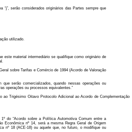
ea “j”, serão considerados originários das Partes sempre que
ção utilizado.
 este material intermediário se qualifique como originário de
l.
 Geral sobre Tarifas e Comércio de 1994 (Acordo
de Valoração
em que serão comercializados, quando nessas operações ou
ras operações ou processos equivalentes.”
exo ao Trigésimo Oitavo Protocolo Adicional ao Acordo de Complementação
go 1º do “Acordo sobre a Política Automotiva Comum entre a
tação Econômica nº 14, será a mesma Regra Geral de Origem
a nº 18 (ACE-18) ou aquele que, no futuro, o modifique ou