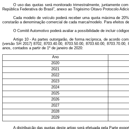
O uso das quotas será monitorado trimestralmente, juntamente com o
República Federativa do Brasil”, anexo ao Trigésimo Oitavo Protocolo Ad
Cada modelo de veículo poderá receber uma quota máxima de 20% da
constarão a denominação comercial de cada marca/modelo. Para efeitos des
O Comitê Automotivo poderá avaliar a possibilidade de incluir código
Artigo 10 - As partes outorgarão, de forma recíproca, de acordo c
(versão SH 2017) 8702, 8703.40.00, 8703.50.00, 8703.60.00, 8703.70.00,
anos, contados a partir de 1º de janeiro de 2020:
Ano
2020
2021
2022
2023
2024
2025
2026
2027
2028
2029
A distribuição das quotas deste artigo será efetuada pela Parte exp