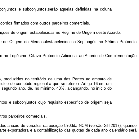
 conjuntos e subconjuntos,serão aquelas definidas na coluna
cordos firmados com outros parceiros comerciais.
dições de origem estabelecidas no Regime de Origem deste Acordo.
me de Origem do Mercosulestabelecido no Septuagésimo Sétimo Protocolo
exo ao Trigésimo Oitavo Protocolo Adicional ao Acordo de Complementação
, produzidos no território de uma das Partes ao amparo de
ice de conteúdo regional a que se refere o Artigo 16 em um
do segundo ano, de, no mínimo, 40%, alcançando, no início do
ntos e subconjuntos cujo requisito específico de origem seja
tros parceiros comerciais.
idades anuais de veículos da posição 8703da NCM (versão SH 2017), quando
Parte exportadora e a contabilização das quotas de cada ano calendário será