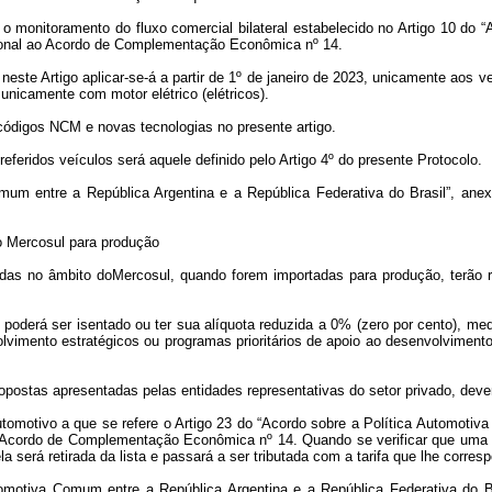
 monitoramento do fluxo comercial bilateral estabelecido no Artigo 10 do 
icional ao Acordo de Complementação Econômica nº 14.
este Artigo aplicar-se-á a partir de 1º de janeiro de 2023, unicamente aos v
unicamente com motor elétrico (elétricos).
 códigos NCM e novas tecnologias no presente artigo.
referidos veículos será aquele definido pelo Artigo 4º do presente Protocolo.
Comum entre a República Argentina e a República Federativa do Brasil”, an
o Mercosul para produção
idas no âmbito doMercosul, quando forem importadas para produção, terão 
oderá ser isentado ou ter sua alíquota reduzida a 0% (zero por cento), medi
lvimento estratégicos ou programas prioritários de apoio ao desenvolvimento 
 propostas apresentadas pelas entidades representativas do setor privado, dev
utomotivo a que se refere o Artigo 23 do “Acordo sobre a Política Automotiv
ao Acordo de Complementação Econômica nº 14. Quando se verificar que uma a
será retirada da lista e passará a ser tributada com a tarifa que lhe corresp
utomotiva Comum entre a República Argentina e a República Federativa do B