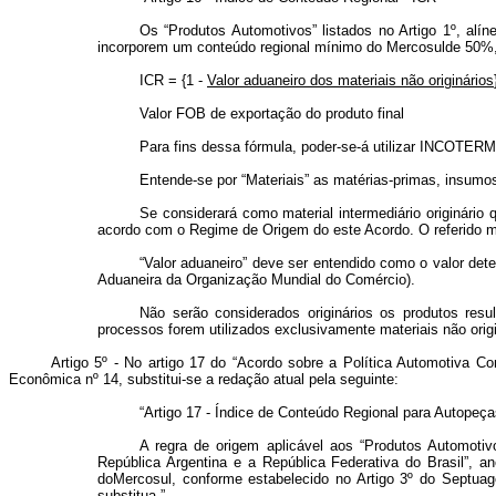
Os “Produtos Automotivos” listados no Artigo 1º, alín
incorporem um conteúdo regional mínimo do Mercosulde 50%, 
ICR = {1 -
Valor aduaneiro dos materiais não originários
Valor FOB de exportação do produto final
Para fins dessa fórmula,
poder-se-á utilizar INCOTERM
Entende-se por “Materiais” as matérias-primas, insumos
Se considerará como material intermediário originário 
acordo com o Regime de Origem do este Acordo. O referido mat
“Valor aduaneiro” deve ser entendido como o valor de
Aduaneira da Organização Mundial do Comércio).
Não serão
considerados
originários
os
produtos resu
processos forem utilizados exclusivamente materiais não or
Artigo 5º - No artigo 17 do “Acordo sobre a Política Automotiva 
Econômica nº 14, substitui-se a redação atual pela seguinte:
“
Artigo 17 - Índice de Conteúdo Regional para Autopeça
A regra de origem aplicável aos “Produtos Automotiv
República Argentina e a República Federativa do Brasil”,
doMercosul, conforme estabelecido no Artigo 3º do Septua
substitua.”