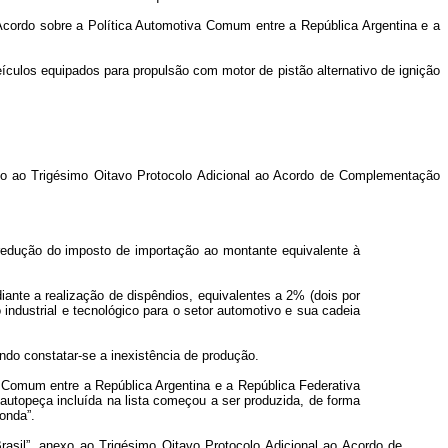
“Acordo sobre a Política Automotiva Comum entre a República Argentina e a
eículos equipados para propulsão com motor de pistão alternativo de ignição
exo ao Trigésimo Oitavo Protocolo Adicional ao Acordo de Complementação
redução do imposto de importação ao montante equivalente à
ante a realização de dispêndios, equivalentes a 2% (dois por
industrial e tecnológico para o setor automotivo e sua cadeia
endo constatar-se a inexistência de produção.
a Comum entre a República Argentina e a República Federativa
utopeça incluída na lista começou a ser produzida, de forma
onda”.
rasil”, anexo ao Trigésimo Oitavo Protocolo Adicional ao Acordo de