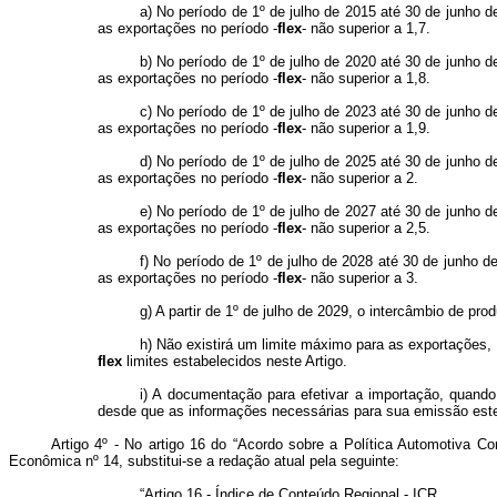
a) No período de 1º de julho de 2015 até 30 de junho d
as exportações no período -
flex
- não superior a 1,7.
b) No período de 1º de julho de 2020 até 30 de junho d
as exportações no período -
flex
- não superior a 1,8.
c) No período de 1º de julho de 2023 até 30 de junho d
as exportações no período -
flex
- não superior a 1,9.
d) No período de 1º de julho de 2025 até 30 de junho d
as exportações no período -
flex
- não superior a 2.
e) No período de 1º de julho de 2027 até 30 de junho d
as exportações no período -
flex
- não superior a 2,5.
f) No período de 1º de julho de 2028 até 30 de junho d
as exportações no período -
flex
- não superior a 3.
g) A partir de 1º de julho de 2029, o intercâmbio de pro
h) Não existirá um limite máximo para as exportações
flex
limites estabelecidos neste Artigo.
i) A documentação para efetivar a importação, quando
desde que as informações necessárias para sua emissão este
Artigo 4º - No artigo 16 do “Acordo sobre a Política Automotiva 
Econômica nº 14, substitui-se a redação atual pela seguinte:
“Artigo 16 - Índice de Conteúdo Regional - ICR