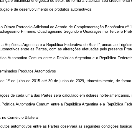
rança e eficiência energética do setor, de forma a viabilizar seu crescimen
dução e de desenvolvimento de produtos automotivos;
ésimo Oitavo Protocolo Adicional ao Acordo de Complementação Econômica nº 
adragésimo Primeiro, Quadragésimo Segundo e Quadragésimo Terceiro Protoco
 a República Argentina e a República Federativa do Brasil”, anexo ao Trigé
Automotivos entre as Partes, com as alterações efetuadas pelo presente Prot
olítica Automotiva Comum entre a República Argentina e a República Federati
eterminados Produtos Automotivos
o
 de 1
de julho de 2015 até 30 de junho de 2029, trimestralmente, de forma 
ortações de cada uma das Partes será calculado em dólares norte-americanos
e a Política Automotiva Comum entre a República Argentina e a República Fed
s no Comércio Bilateral
odutos automotivos entre as Partes observará as seguintes condições básica