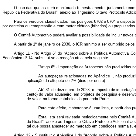
O uso das quotas será monitorado trimestralmente, juntamente com o
República Federativa do Brasil”, anexo ao Trigésimo Oitavo Protocolo Ad
Para os veículos classificados nas posições 8702 e 8704 o disposto n
por centelha ou compressão e com motor elétrico (híbridos) ou propulsados 
O Comitê Automotivo poderá avaliar a possibilidade de incluir novos
A partir de 1º de janeiro de 2030, o ICR mínimo a ser cumprido pelos 
Artigo 11 - No Artigo 6º do “Acordo sobre a Política Automotiva 
Econômica nº 14, substitui-se a redação atual pela seguinte:
“
Artigo 6º - Importação de Autopeças não produzidas n
As autopeças relacionadas no Apêndice I, não produz
aplicação da alíquota de 2% (dois por cento).
Até 31 de dezembro de 2023, o imposto de importação p
cento) do valor aduaneiro, em projetos de pesquisa e desenvo
de valor, na forma estabelecida por cada Parte.
Para este efeito, elaborar-se-á uma lista, a partir das
Esta lista será revisada periodicamente pelo Comitê A
do Brasil”, anexo ao Trigésimo Oitavo Protocolo Adicional 
tal que possa abastecer ao mercado em condições normais, ela 
Artigo 12 - Substituir o Apêndice I do “Acordo sobre a Política A