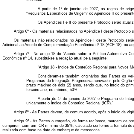
A partir de 1º de janeiro de 2027, as regras de orig
“Requisitos Específicos de Origem” do Apêndice II do presente
Os Apêndices I e II do presente Protocolo serão atual
Artigo 6º - Os materiais relacionados no Apêndice I deste Protoco
Os materiais não relacionados no Apêndice I deste Protocolo se
Adicional ao Acordo de Complementação Econômica nº 18 (ACE-18),
ou aq
Artigo 7º - No artigo 18 do “Acordo sobre a Política Automotiva 
Econômica nº 14, substitui-se a redação atual pela seguinte:
“Artigo 18 - Índice de Conteúdo Regional para Novos M
Consideram-se também originários das Partes os veí
Programas de Integração Progressiva aprovados pelo Órgão 
prazo máximo de dois (2) anos, sendo que, no início do prim
terceiro ano, no mínimo, 50%.
A partir de 1º de janeiro de 2027 o Programa de Integ
unicamente o Índice de Conteúdo Regional (ICR).”
Artigo 8º - As Partes devem, de comum acordo, após o início da vigê
Artigo 9º - As Partes outorgarão, de forma recíproca, margem de p
cumprirem com um ICR mínimo de 35%, calculado conforme a fórmula do Ar
realizada com base na data de embarque da mercadoria.