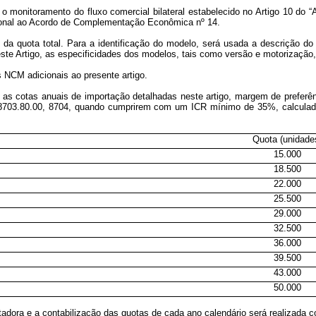
 monitoramento do fluxo comercial bilateral estabelecido no Artigo 10 do 
icional ao Acordo de Complementação Econômica nº 14.
 quota total. Para a identificação do modelo, será usada a descrição do 
te Artigo, as especificidades dos modelos, tais como versão e motorização
s NCM adicionais ao presente artigo.
om as cotas anuais de importação detalhadas neste artigo, margem de prefer
 8703.80.00, 8704, quando cumprirem com um ICR mínimo de 35%, calculado 
Quota (unidade
15.000
18.500
22.000
25.500
29.000
32.500
36.000
39.500
43.000
50.000
ortadora e a contabilização das quotas de cada ano calendário será realizad