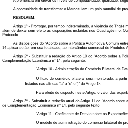
A premência em elevar os níveis de competitividade, qualidade, segu
A oportunidade de transformar o Mercosulem um polo mundial de pro
RESOLVEM
:
Artigo 1º - Prorrogar, por tempo indeterminado, a vigência do Trig
além de deixar sem efeito as disposições incluídas nos Quadragésimo, Qu
Protocolo.
As disposições do “Acordo sobre a Política Automotiva Comum entre
14 aplicar-se-ão, em sua totalidade, ao intercâmbio comercial de Produtos 
Artigo 2º - Substituir a redação do Artigo 10 do “Acordo sobre a P
Complementação Econômica nº 14, pela seguinte:
“Artigo 10 - Administração do Comércio Bilateral de D
O fluxo de comércio bilateral será monitorado, a partir
o
listados nas alíneas “a” a “e” e “j” do Artigo 1
.
Para efeito do disposto neste Artigo, o valor das exp
Artigo 3º - Substituir a redação atual do Artigo 11 do “Acordo sobr
de Complementação Econômica nº 14, pelo seguinte texto:
“Artigo 11 - Coeficiente de Desvio sobre as Exportaçõe
O modelo de administração do comércio bilateral de pr