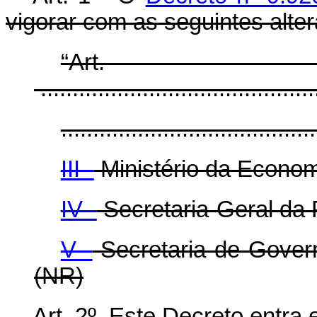
vigorar com as seguintes alte
“Ar
............................................
........................................
III -
Ministério da Econom
IV -
Secretaria-Geral da 
V -
Secretaria de Govern
(NR)
Art. 2º Este Decreto entra 