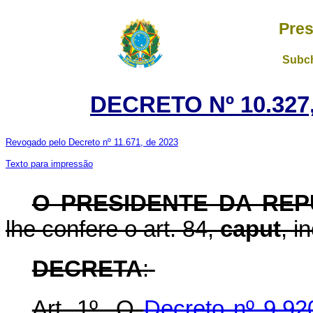
Pres
Subch
DECRETO Nº 10.327,
Revogado pelo Decreto nº 11.671, de 2023
Texto para impressão
O PRESIDENTE DA REP
lhe confere o art. 84,
caput
, i
DECRETA
:
Art. 1º O
Decreto nº 9.92