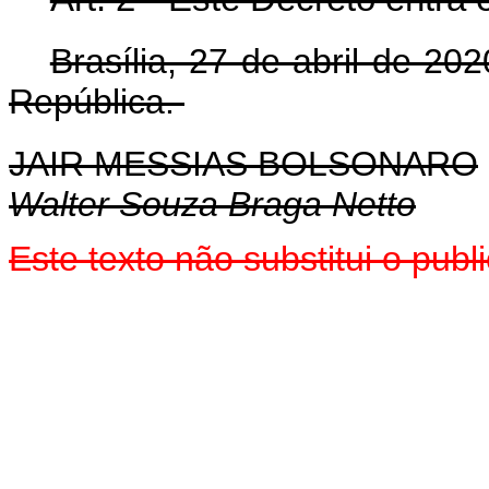
Brasília, 27 de abril de 2
República.
JAIR MESSIAS BOLSONARO
Walter Souza Braga Netto
Este texto não substitui o pu