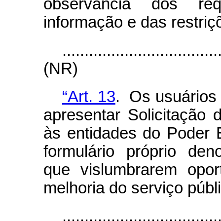
observância dos re
informação e das restriç
...................................
(NR)
“Art. 13
. Os usuários
apresentar Solicitação 
às entidades do Poder E
formulário próprio den
que vislumbrarem opor
melhoria do serviço públ
...................................