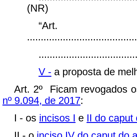
(NR)
“Ar
........................................
...................................
V -
a proposta de melh
Art. 2º Ficam revogados o
nº 9.094, de 2017
:
I - os
incisos I
e
II do caput 
II - o
inciso IV do caput do a