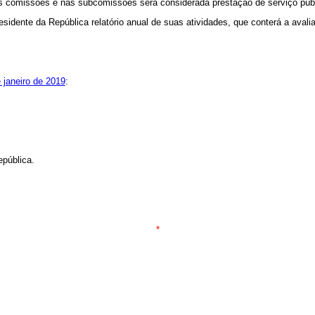
as comissões e nas subcomissões será considerada prestação de serviço públ
idente da República relatório anual de suas atividades, que conterá a avali
 janeiro de 2019
:
República.
*