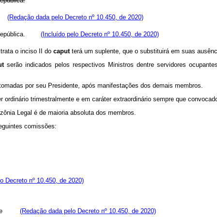
epública.
; e
(Redação dada pelo Decreto nº 10.450, de 2020)
 da República.
(Incluído pelo Decreto nº 10.450, de 2020)
ata o inciso II do
caput
terá um suplente, que o substituirá em suas ausên
ut
serão indicados pelos respectivos Ministros dentre servidores ocupante
 tomadas por seu Presidente, após manifestações dos demais membros.
 ordinário trimestralmente e em caráter extraordinário sempre que convocad
zônia Legal é de maioria absoluta dos membros.
eguintes comissões:
o Decreto nº 10.450, de 2020)
gal; e
(Redação dada pelo Decreto nº 10.450, de 2020)