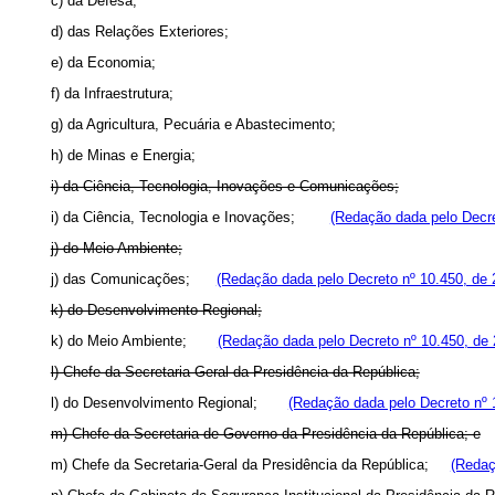
c) da Defesa;
d) das Relações Exteriores;
e) da Economia;
f) da Infraestrutura;
g) da Agricultura, Pecuária e Abastecimento;
h) de Minas e Energia;
i) da Ciência, Tecnologia, Inovações e Comunicações;
i) da Ciência, Tecnologia e Inovações;
(Redação dada pelo Decre
j) do Meio Ambiente;
j) das Comunicações;
(Redação dada pelo Decreto nº 10.450, de 
k) do Desenvolvimento Regional;
k) do Meio Ambiente;
(Redação dada pelo Decreto nº 10.450, de 
l) Chefe da Secretaria-Geral da Presidência da República;
l) do Desenvolvimento Regional;
(Redação dada pelo Decreto nº 
m) Chefe da Secretaria de Governo da Presidência da República; e
m) Chefe da Secretaria-Geral da Presidência da República;
(Redaç