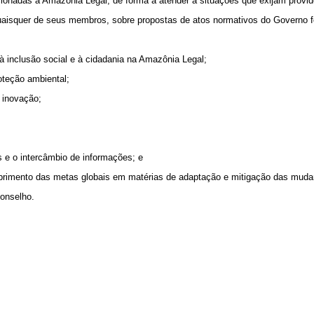
lacionadas à Amazônia Legal, de forma a atender a situações que exijam provi
quaisquer de seus membros, sobre propostas de atos normativos do Governo f
à inclusão social e à cidadania na Amazônia Legal;
oteção ambiental;
a inovação;
os e o intercâmbio de informações
; e
primento das metas globais em matérias de adaptação e mitigação das mudan
Conselho.