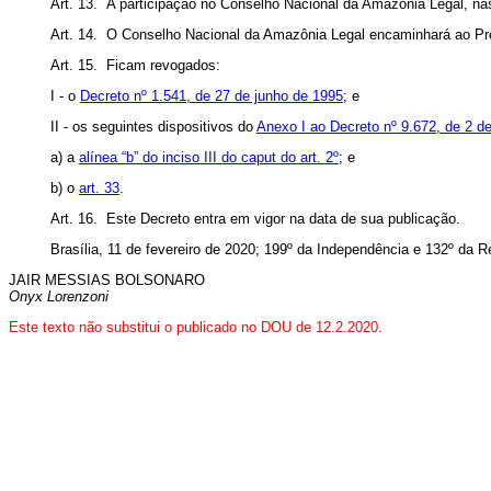
Art. 13. A participação no Conselho Nacional da Amazônia Legal, n
Art. 14. O Conselho Nacional da Amazônia Legal encaminhará ao Pres
Art. 15. Ficam revogados:
I - o
Decreto nº 1.541, de 27 de junho de 1995
; e
II - os seguintes dispositivos do
Anexo I ao Decreto nº 9.672, de 2 de
a) a
alínea “b” do inciso III do caput do art. 2º
; e
b) o
art. 33
.
Art. 16. Este Decreto entra em vigor na data de sua publicação.
Brasília, 11 de fevereiro de 2020; 199º da Independência e 132º da 
JAIR MESSIAS BOLSONARO
Onyx Lorenzoni
Este texto não substitui o publicado no DOU de 12.2.2020.