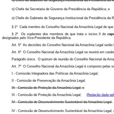
n) Chefe do Gabinete de Segurança Institucional da Presidência da R
n) Chefe da Secretaria de Governo da Presidência da República
o) Chefe do Gabinete de Segurança Institucional da Presidência
§ 1º Cada membro do Conselho Nacional da Amazônia Legal de que tr
§ 2º Os suplentes dos membros de que trata o inciso II do
cap
designados pelo Vice-Presidente da República.
Art. 5º As decisões do Conselho Nacional da Amazônia Legal serão
Art. 6º O Conselho Nacional da Amazônia Legal se reunirá em caráter
Parágrafo único. O quórum de reunião do Conselho Nacional da Ama
Art. 7º O Conselho Nacional da Amazônia Legal é composto pelas s
I - Comissão Integradora das Políticas da Amazônia Legal;
II - Comissão de Preservação da Amazônia Legal;
III - Comissão de Proteção da Amazônia Legal; e
III - Comissão de Proteção da Amazônia Legal;
(Redação dada pel
IV - Comissão de Desenvolvimento Sustentável da Amazônia Legal.
IV - Comissão de Desenvolvimento Sustentável da Amazônia Le