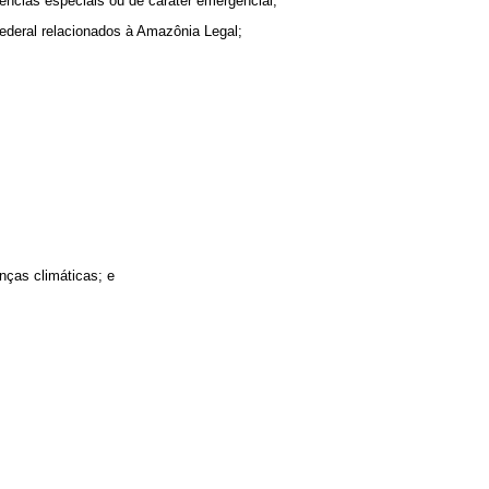
dências especiais ou de caráter emergencial;
ederal relacionados à Amazônia Legal;
ças climáticas; e