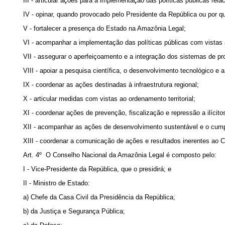
III - articular ações para a implementação das políticas públicas re
IV - opinar, quando provocado pelo Presidente da República ou por 
V - fortalecer
a presença do Estado n
a Amazônia Legal;
VI - acompanhar a implementação das políticas públicas com vistas 
VII - assegurar o aperfeiçoamento e a integração dos sistemas de pr
VIII - apoiar a pesquisa científica, o desenvolvimento tecnológico e 
IX - coordenar as ações destinadas à infraestrutura regional;
X - articular medidas com vistas ao
ordenamento territorial;
XI - coordenar ações de prevenção, fiscalização e repressão a ilícit
XII - acompanhar as ações de desenvolvimento sustentável e o cum
XIII - coordenar a comunicação de ações e resultados inerentes ao 
Art. 4º O Conselho Nacional da Amazônia Legal é composto pelo:
I - Vice-Presidente da República, que o presidirá; e
II - Ministro de Estado:
a) Chefe da Casa Civil da Presidência da República;
b) da Justiça e Segurança Pública;