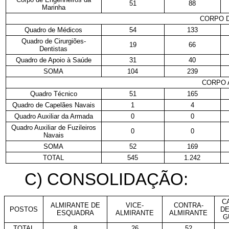
51
88
Marinha
CORPO 
Quadro de Médicos
54
133
Quadro de Cirurgiões-
19
66
Dentistas
Quadro de Apoio à Saúde
31
40
SOMA
104
239
CORPO 
Quadro Técnico
51
165
Quadro de Capelães Navais
1
4
Quadro Auxiliar da Armada
0
0
Quadro Auxiliar de Fuzileiros
0
0
Navais
SOMA
52
169
TOTAL
545
1.242
C) CONSOLIDAÇÃO:
C
ALMIRANTE DE
VICE-
CONTRA-
POSTOS
DE
ESQUADRA
ALMIRANTE
ALMIRANTE
G
TOTAL
8
26
52