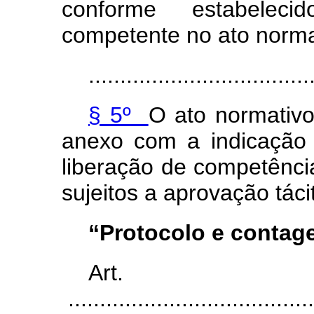
conforme estabelec
competente no ato normat
...................................
§ 5º
O ato normativ
anexo com a indicação 
liberação de competênci
sujeitos a aprovação tác
“Protocolo e contag
Art
.......................................