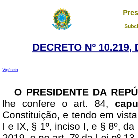
Pres
Subch
DECRETO Nº 10.219, 
Vigência
O PRESIDENTE DA REPÚ
lhe confere o art. 84,
capu
Constituição, e tendo em vista
I e IX, § 1º, inciso I, e § 8º,
2019, e no art. 7º da Lei nº 1