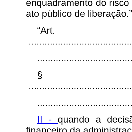
enquadramento do risco d
ato público de liberação.
“Ar
.......................................
...................................
§
.......................................
...................................
II -
quando a decis
financeiro da administraç