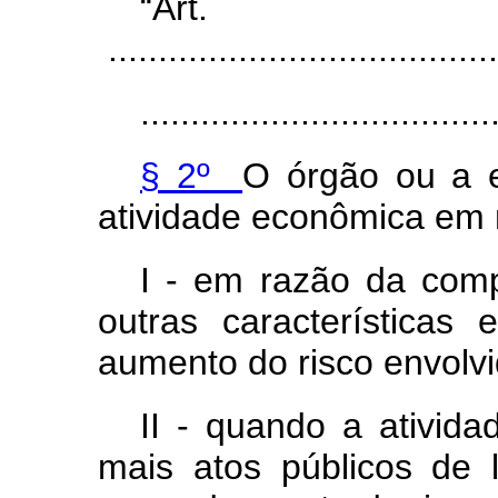
“Ar
.......................................
...................................
§ 2º
O órgão ou a 
atividade econômica em ní
I - em razão da com
outras características
aumento do risco envolvi
II - quando a ativida
mais atos públicos de 