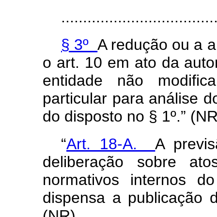
...................................
§ 3º
A redução ou a a
o art. 10 em ato da aut
entidade não modifica
particular para análise 
do disposto no § 1º.” (NR
“
Art. 18-A.
A previ
deliberação sobre ato
normativos internos d
dispensa a publicação d
(NR)