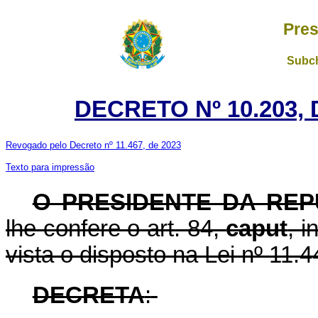
Pres
Subch
DECRETO Nº 10.203, 
Revogado pelo Decreto nº 11.467, de 2023
Texto para impressão
O PRESIDENTE DA REP
lhe confere o art. 84,
caput
, i
vista o disposto na Lei nº 11.
DECRETA
: