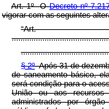
Art. 1º O
Decreto nº 7.21
vigorar com as seguintes alte
“Ar
............................................
........................................
§ 2º
Após 31 de dezembro
de saneamento básico, elab
será condição para o aces
União ou aos recursos 
administrados por órgão