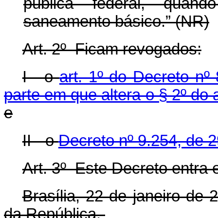
pública federal, quan
saneamento básico.” (NR)
Art. 2º Ficam revogados:
I - o
art. 1º do Decreto nº
parte em que altera o § 2º do 
e
II - o
Decreto nº 9.254, de 
Art. 3º Este Decreto entra 
Brasília, 22 de janeiro de
da República.