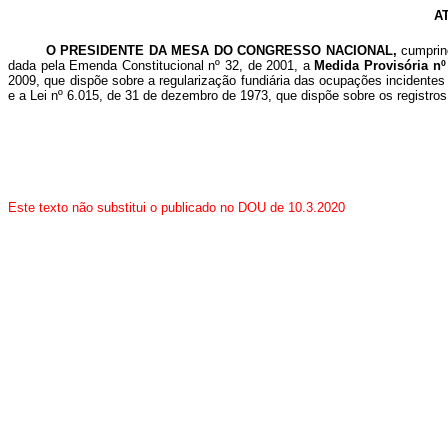
A
O PRESIDENTE DA MESA DO CONGRESSO NACIONAL,
cumprind
dada pela Emenda Constitucional nº 32, de 2001, a
Medida Provisória nº
2009, que dispõe sobre a regularização fundiária das ocupações incidentes 
e a Lei nº 6.015, de 31 de dezembro de 1973, que dispõe sobre os registros
Este texto não substitui o publicado no DOU de 10.3.2020