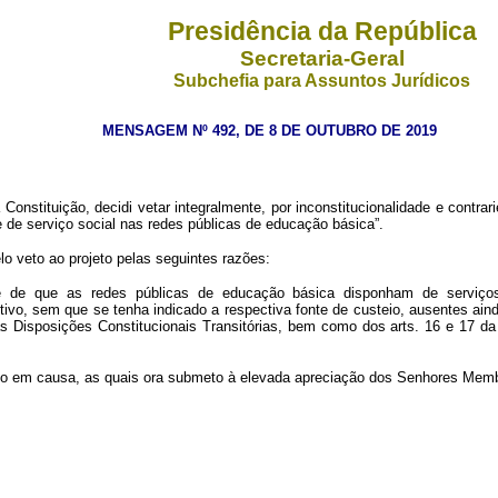
Presidência da República
Secretaria-Geral
Subchefia para Assuntos Jurídicos
MENSAGEM Nº 492, DE 8 DE OUTUBRO DE 2019
 Constituição, decidi vetar integralmente, por inconstitucionalidade e contrar
e de serviço social nas redes públicas de educação básica”.
o veto ao projeto pelas seguintes razões:
edade de que as redes públicas de educação básica disponham de serviço
utivo, sem que se tenha indicado a respectiva fonte de custeio, ausentes a
as Disposições Constitucionais Transitórias, bem como dos arts. 16 e 17 da
eto em causa, as quais ora submeto à elevada apreciação dos Senhores Mem