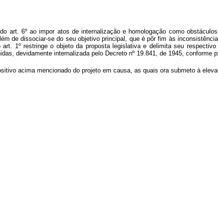
t do art. 6º ao impor atos de internalização e homologação como obstáculo
m de dissociar-se do seu objetivo principal, que é pôr fim às inconsistênci
art. 1º restringe o objeto da proposta legislativa e delimita seu respectiv
nidas, devidamente internalizada pelo Decreto nº 19.841, de 1945, conforme p
positivo acima mencionado do projeto em causa, as quais ora submeto à ele