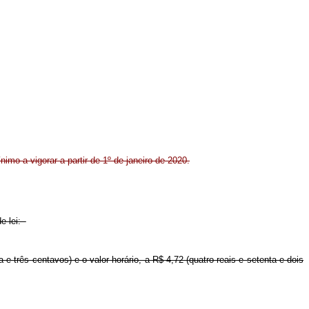
nimo a vigorar a partir de 1º de janeiro de 2020.
de lei:
a e três centavos) e o valor horário, a R$ 4,72 (quatro reais e setenta e dois