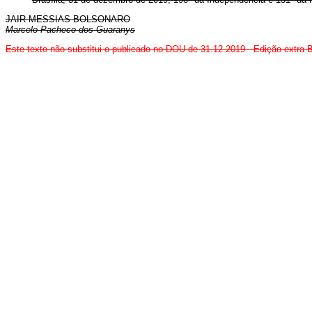
JAIR MESSIAS BOLSONARO
Marcelo Pacheco dos Guaranys
Este texto não substitui o publicado no DOU de 31.12.2019 - Edição extra-