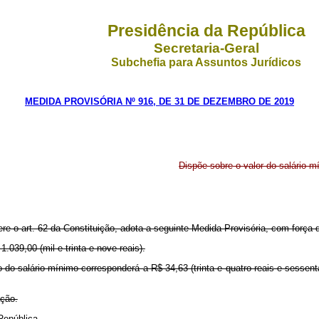
Presidência da República
Secretaria-Geral
Subchefia para Assuntos Jurídicos
MEDIDA PROVISÓRIA Nº 916, DE 31 DE DEZEMBRO DE 2019
Dispõe sobre o valor do salário mí
ere o art. 62 da Constituição, adota a seguinte Medida Provisória, com força 
1.039,00 (mil e trinta e nove reais).
io do salário mínimo corresponderá a R$ 34,63 (trinta e quatro reais e sessent
ação.
República.