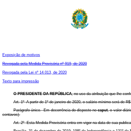
Exposição de motivos
Revogada pela Medida Provisória nº 919, de 2020
Revogada pela Lei nº 14.013, de 2020
Texto para impressão
O PRESIDENTE DA REPÚBLICA
, no uso da atribuição que lhe conf
Art. 1º A partir de 1º de janeiro de 2020, o salário mínimo será de R$ 
Parágrafo único. Em decorrência do disposto no
caput
, o valor diár
centavos).
Art. 2º Esta Medida Provisória entra em vigor na data de sua public
Brasília, 31 de dezembro de 2019; 198º da Independência e 131º da 