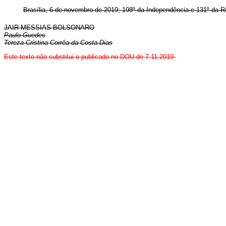
Brasília, 6 de novembro de 2019; 198º da Independência e 131º da R
JAIR MESSIAS BOLSONARO
Paulo Guedes
Tereza Cristina Corrêa da Costa Dias
Este texto não substitui o publicado no DOU de 7.11.2019.