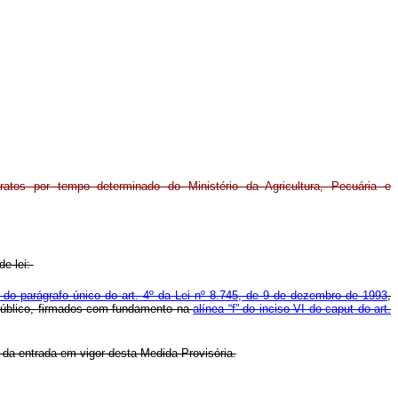
ratos por tempo determinado do Ministério da Agricultura, Pecuária e
de lei:
I do parágrafo único do art. 4º da Lei nº 8.745, de 9 de dezembro de 1993
,
 público, firmados com fundamento na
alínea “f” do inciso VI do caput do art.
 da entrada em vigor desta Medida Provisória.