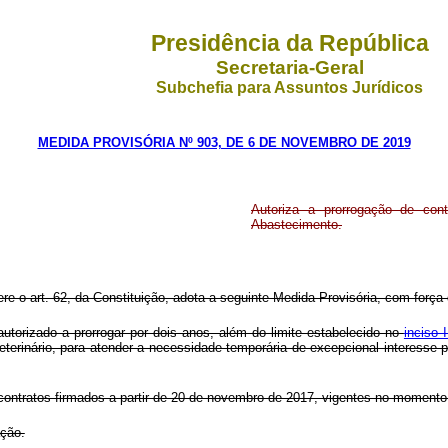
Presidência da República
Secretaria-Geral
Subchefia para Assuntos Jurídicos
MEDIDA PROVISÓRIA Nº 903, DE 6 DE NOVEMBRO DE 2019
Autoriza a prorrogação de cont
Abastecimento.
ere o art. 62, da Constituição, adota a seguinte Medida Provisória, com força 
autorizado a prorrogar por dois anos, além do limite estabelecido no
inciso 
terinário, para atender a necessidade temporária de excepcional interesse
contratos firmados a partir de 20 de novembro de 2017, vigentes no momento
ação.