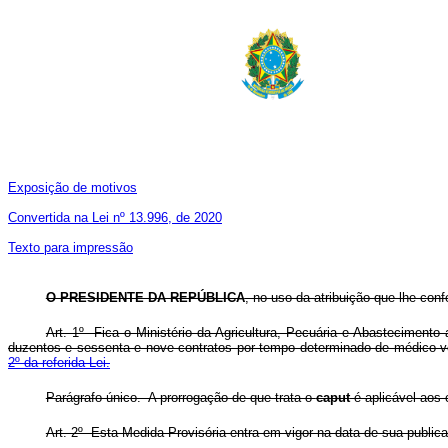
Exposição de motivos
Convertida na Lei nº 13.996, de 2020
Texto para impressão
O PRESIDENTE DA REPÚBLICA
, no uso da atribuição que lhe conf
Art. 1º Fica o Ministério da Agricultura, Pecuária e Abastecimento 
duzentos e sessenta e nove contratos por tempo determinado de médico ve
2º da referida Lei.
Parágrafo único. A prorrogação de que trata o
caput
é aplicável aos 
Art. 2º Esta Medida Provisória entra em vigor na data de sua public