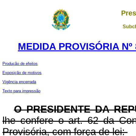
Pres
Subch
MEDIDA PROVISÓRIA Nº 
Produção de efeitos
Exposição de motivos
Vigência encerrada
Texto para impressão
O PRESIDENTE DA REP
lhe confere o art. 62 da Con
Provisória, com força de lei: