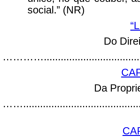
social.” (NR)
“L
Do Dire
………….........................................
CAP
Da Propri
……............................................
CA