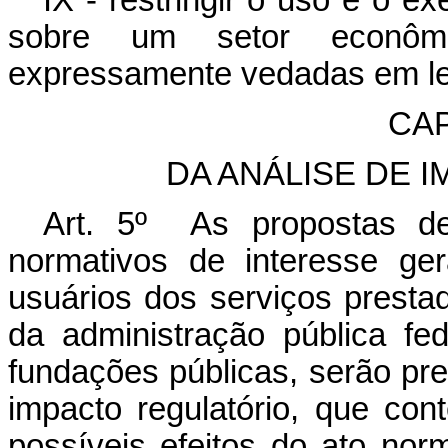
IX - restringir o uso e o e
sobre um setor econômi
expressamente vedadas em le
CAP
DA ANÁLISE DE 
Art. 5º As propostas de
normativos de interesse ge
usuários dos serviços presta
da administração pública fed
fundações públicas, serão pre
impacto regulatório, que co
possíveis efeitos do ato norm