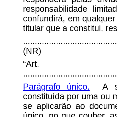
responsabilidade limi
confundirá, em qualquer
titular que a constitui, 
.......................................
(NR)
“Art.
........................................
Parágrafo único.
A soc
constituída por uma ou 
se aplicarão ao docume
único, no que couber, a