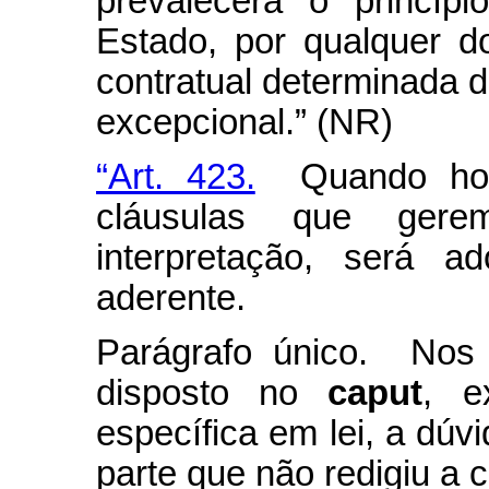
prevalecerá o princíp
Estado, por qualquer d
contratual determinada d
excepcional.” (NR)
“Art. 423.
Quando houv
cláusulas que ger
interpretação, será a
aderente.
Parágrafo único. Nos 
disposto no
caput
, e
específica em lei, a dúvi
parte que não redigiu a c