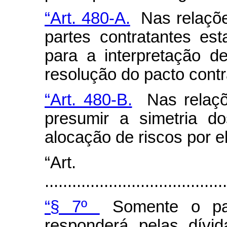
“Art. 480-A.
Nas relações
partes contratantes est
para a interpretação d
resolução do pacto contr
“Art. 480-B.
Nas relaçõe
presumir a simetria d
alocação de riscos por el
“Art.
........................................
“§ 7º
Somente o pat
responderá pelas dívi