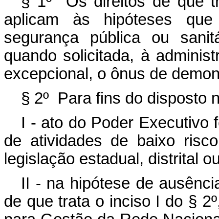
§ 1º Os direitos de que t
aplicam às hipóteses que 
segurança pública ou sanit
quando solicitada, à adminis
excepcional, o ônus de demons
§ 2º Para fins do disposto n
I - ato do Poder Executivo 
de atividades de baixo ris
legislação estadual, distrital o
II - na hipótese de ausênci
de que trata o inciso I do § 2